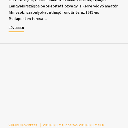
Bolti tolvajok, társadalomból kivonult veterán, Nyugat-
Lengyelországba betelepített özvegy, sikerre vágyó amatőr
filmesek, szabályokat áthágó rendőr és az 1913-as
Budapesten furcsa…
BŐVEBBEN
VÁRADI NAGY PÉTER
|
VIZUÁLKULT TUDÓSÍTÁS
VIZUÁLKULT
FILM