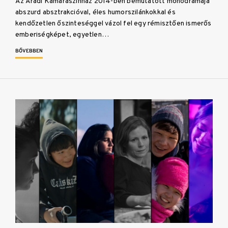
Az Aradi Kamaraszínház 2014-ben bemutatott monodrámája
abszurd absztrakcióval, éles humorszilánkokkal és
kendőzetlen őszinteséggel vázol fel egy rémisztően ismerős
emberiségképet, egyetlen…
BŐVEBBEN