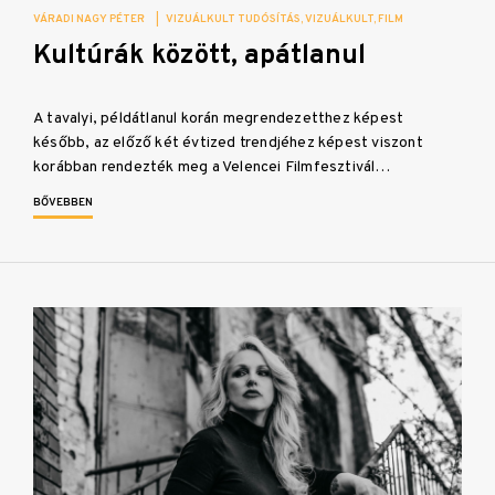
VÁRADI NAGY PÉTER
|
VIZUÁLKULT TUDÓSÍTÁS
VIZUÁLKULT
FILM
Kultúrák között, apátlanul
A tavalyi, példátlanul korán megrendezetthez képest
később, az előző két évtized trendjéhez képest viszont
korábban rendezték meg a Velencei Filmfesztivál…
BŐVEBBEN