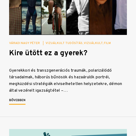
VÁRADI NAGY PÉTER
|
VIZUÁLKULT TUDÓSÍTÁS
VIZUÁLKULT
FILM
Kire ütött ez a gyerek?
Gyerekkori és transzgenerációs traumák, polarizálódó
társadalmak, háborús bűnösök és hazaárulók portréi,
megküzdési stratégiák elviselhetetlen helyzetekre, démon
által vezérelt igazságtétel –…
BŐVEBBEN