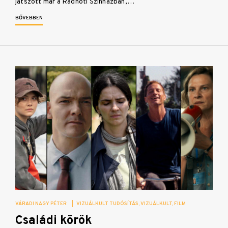
játszott már a Radnóti Színházban,…
BŐVEBBEN
VÁRADI NAGY PÉTER
|
VIZUÁLKULT TUDÓSÍTÁS
VIZUÁLKULT
FILM
Családi körök