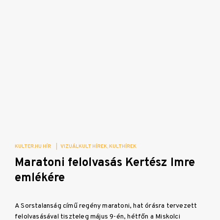
KULTER.HU HÍR
|
VIZUÁLKULT HÍREK
KULTHÍREK
Maratoni felolvasás Kertész Imre
emlékére
A Sorstalanság című regény maratoni, hat órásra tervezett
felolvasásával tiszteleg május 9-én, hétfőn a Miskolci