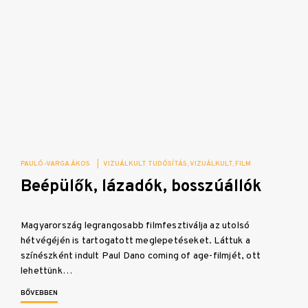
PAULÓ-VARGA ÁKOS
|
VIZUÁLKULT TUDÓSÍTÁS
VIZUÁLKULT
FILM
Beépülők, lázadók, bosszúállók
Magyarország legrangosabb filmfesztiválja az utolsó
hétvégéjén is tartogatott meglepetéseket. Láttuk a
színészként indult Paul Dano coming of age-filmjét, ott
lehettünk…
BŐVEBBEN