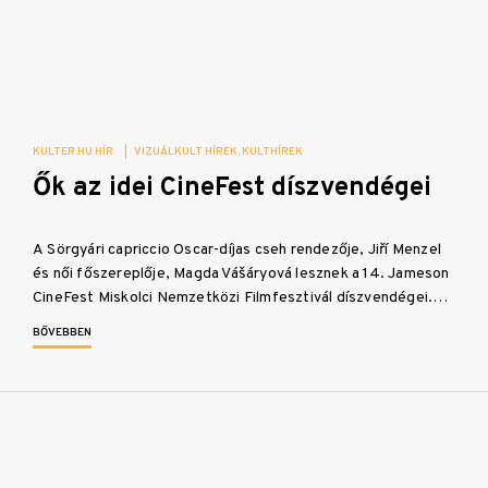
KULTER.HU HÍR
|
VIZUÁLKULT HÍREK
KULTHÍREK
Ők az idei CineFest díszvendégei
A Sörgyári capriccio Oscar-díjas cseh rendezője, Jiří Menzel
és női főszereplője, Magda Vášáryová lesznek a 14. Jameson
CineFest Miskolci Nemzetközi Filmfesztivál díszvendégei.…
BŐVEBBEN