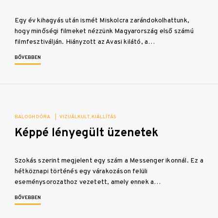
Egy év kihagyás után ismét Miskolcra zarándokolhattunk,
hogy minőségi filmeket nézzünk Magyarország első számú
filmfesztiválján. Hiányzott az Avasi kilátó, a…
BŐVEBBEN
BALOGH DÓRA
|
VIZUÁLKULT
KIÁLLÍTÁS
Képpé lényegült üzenetek
Szokás szerint megjelent egy szám a Messenger ikonnál. Ez a
hétköznapi történés egy várakozáson felüli
eseménysorozathoz vezetett, amely ennek a…
BŐVEBBEN