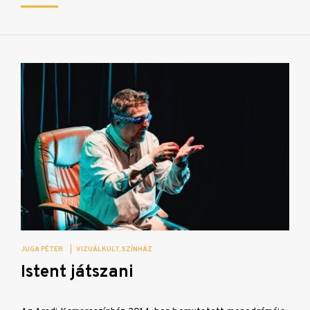
JUGA PÉTER
|
VIZUÁLKULT
SZÍNHÁZ
Istent játszani