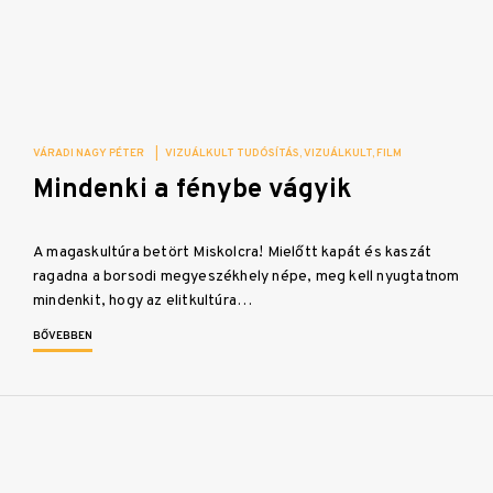
VÁRADI NAGY PÉTER
|
VIZUÁLKULT TUDÓSÍTÁS
VIZUÁLKULT
FILM
Mindenki a fénybe vágyik
A magaskultúra betört Miskolcra! Mielőtt kapát és kaszát
ragadna a borsodi megyeszékhely népe, meg kell nyugtatnom
mindenkit, hogy az elitkultúra…
BŐVEBBEN