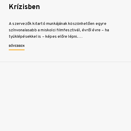
Krízisben
A szervezők kitartó munkájának köszönhetően egyre
színvonalasabb a miskolci filmfesztivál, évről évre – ha
tyúklépésekkel is – képes előre lépni.…
BŐVEBBEN