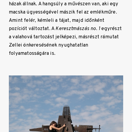
házak állnak. A hangsúly a művészen van, aki egy
macska ügyességével mászik fel az emlékműre.
Amint felér, kémleli a tájat, majd időnként
pozíciót változtat. A
Keresztmászás no. 1
egyrészt
a valahová tartozást jelképezi, másrészt rámutat
Zellei önkeresésének nyughatatlan
folyamatosságára is.