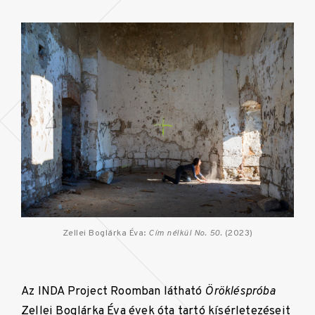
Zellei Boglárka Éva:
Cím nélkül No. 50.
(2023)
Az INDA Project Roomban látható
Örökléspróba
Zellei Boglárka Éva évek óta tartó kísérletezéseit