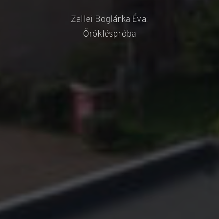
Zellei Boglárka Éva:
Örökléspróba