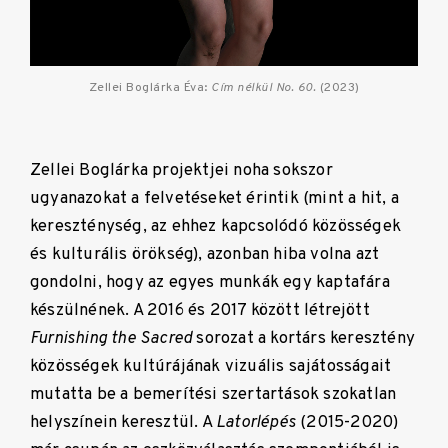
Zellei Boglárka Éva:
Cím nélkül No. 60.
(2023)
Zellei Boglárka projektjei noha sokszor
ugyanazokat a felvetéseket érintik (mint a hit, a
kereszténység, az ehhez kapcsolódó közösségek
és kulturális örökség), azonban hiba volna azt
gondolni, hogy az egyes munkák egy kaptafára
készülnének. A 2016 és 2017 között létrejött
Furnishing the Sacred
sorozat a kortárs keresztény
közösségek kultúrájának vizuális sajátosságait
mutatta be a bemerítési szertartások szokatlan
helyszínein keresztül. A
Latorlépés
(2015-2020)