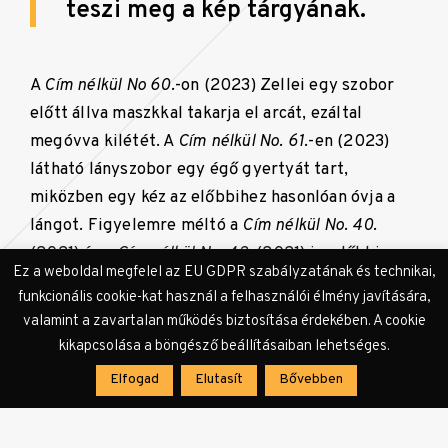
teszi meg a kép tárgyának.
A
Cím nélkül No 60.
-on (2023) Zellei egy szobor
előtt állva maszkkal takarja el arcát, ezáltal
megóvva kilétét. A
Cím nélkül No. 61.
-en (2023)
látható lányszobor egy égő gyertyát tart,
miközben egy kéz az előbbihez hasonlóan óvja a
lángot. Figyelemre méltó a
Cím nélkül No. 40.
(2021) és a
Cím nélkül No. 42.
(2021) is, előbbin
Ez a weboldal megfelel az EU GDPR szabályzatának és technikai,
krisztusi pózban áll egy kis létrán, utóbbin saját
funkcionális cookie-kat használ a felhasználói élmény javítására,
testét vizsgálja a megfeszített Krisztus szobra
valamint a zavartalan működés biztosítása érdekében. A cookie
előtt.
kikapcsolása a böngésző beállításaiban lehetséges.
Elfogad
Elutasít
Bővebben