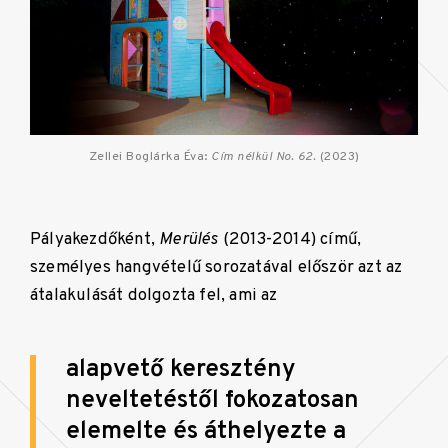
Zellei Boglárka Éva:
Cím nélkül No. 62.
(2023)
Pályakezdőként,
Merülés
(2013-2014) című,
személyes hangvételű sorozatával először azt az
átalakulását dolgozta fel, ami az
alapvető keresztény
neveltetéstől fokozatosan
elemelte és áthelyezte a