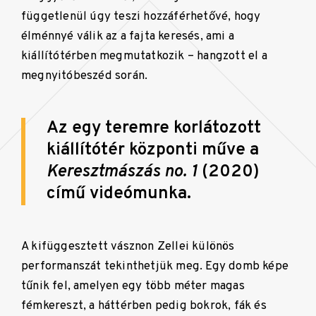
függetlenül úgy teszi hozzáférhetővé, hogy
élménnyé válik az a fajta keresés, ami a
kiállítótérben megmutatkozik – hangzott el a
megnyitóbeszéd során.
Az egy teremre korlátozott
kiállítótér központi műve a
Keresztmászás no. 1
(2020)
című videómunka.
A kifüggesztett vásznon Zellei különös
performanszát tekinthetjük meg. Egy domb képe
tűnik fel, amelyen egy több méter magas
fémkereszt, a háttérben pedig bokrok, fák és