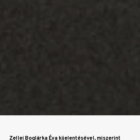
Zellei Boglárka Éva kijelentésével, miszerint