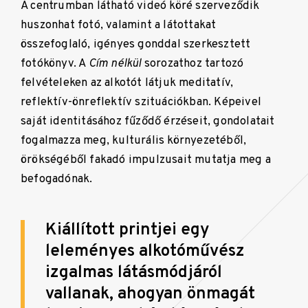
A centrumban látható videó köré szerveződik
huszonhat fotó, valamint a látottakat
összefoglaló, igényes gonddal szerkesztett
fotókönyv. A
Cím nélkül
sorozathoz tartozó
felvételeken az alkotót látjuk meditatív,
reflektív-önreflektív szituációkban. Képeivel
saját identitásához fűződő érzéseit, gondolatait
fogalmazza meg, kulturális környezetéből,
örökségéből fakadó impulzusait mutatja meg a
befogadónak.
Kiállított printjei egy
leleményes alkotóművész
izgalmas látásmódjáról
vallanak, ahogyan önmagát