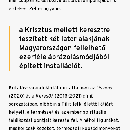
már csupán az eszközválasztás szempontjából is
érdekes, Zellei ugyanis
a Krisztus mellett keresztre
feszített két lator alakjának
Magyarországon fellelhető
ezerféle ábrázolásmódjából
épített installációt.
Kutatás-zarándoklatát mutatta meg az
Ösvény
(2020) és a
Keresők
(2018-2021) című
sorozataiban, előbbin a Pilis lelki élettől átjárt
helyeit, a természet és az ember spirituális
találkozási pontjait kereste fel. A néhol figurákat,
máshol csak kezeket, természeti képződményeket