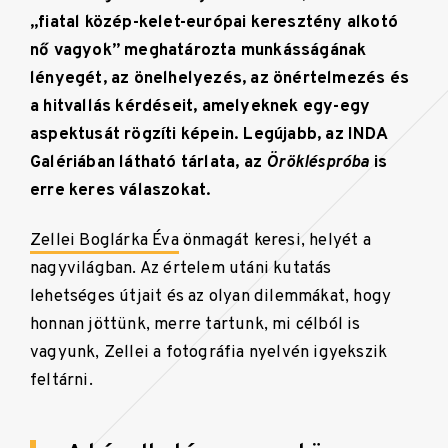
„fiatal közép-kelet-európai keresztény alkotó
nő vagyok”
meghatározta munkásságának
lényegét, az önelhelyezés, az önértelmezés és
a hitvallás kérdéseit, amelyeknek egy-egy
aspektusát rögzíti képein. Legújabb, az INDA
Galériában látható tárlata, az
Örökléspróba
is
erre keres válaszokat.
Zellei Boglárka Éva
önmagát keresi, helyét a
nagyvilágban. Az értelem utáni kutatás
lehetséges útjait és az olyan dilemmákat, hogy
honnan jöttünk, merre tartunk, mi célból is
vagyunk, Zellei a fotográfia nyelvén igyekszik
feltárni.