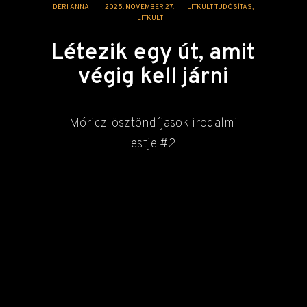
DÉRI ANNA
|
2025. NOVEMBER 27.
|
LITKULT TUDÓSÍTÁS
LITKULT
Létezik egy út, amit
végig kell járni
Móricz-ösztöndíjasok irodalmi
estje #2