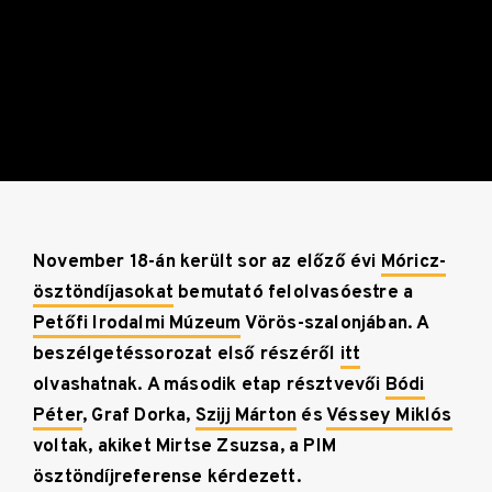
November 18-án került sor az előző évi
Móricz-
ösztöndíjasokat
bemutató felolvasóestre a
Petőfi Irodalmi Múzeum
Vörös-szalonjában. A
beszélgetéssorozat első részéről
itt
olvashatnak. A második etap résztvevői
Bódi
Péter
, Graf Dorka,
Szijj Márton
és
Véssey Miklós
voltak, akiket Mirtse Zsuzsa, a PIM
ösztöndíjreferense kérdezett.