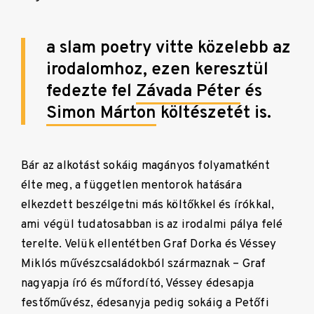
a slam poetry vitte közelebb az
irodalomhoz, ezen keresztül
fedezte fel
Závada Péter
és
Simon Márton
költészetét is.
Bár az alkotást sokáig magányos folyamatként
élte meg, a független mentorok hatására
elkezdett beszélgetni más költőkkel és írókkal,
ami végül tudatosabban is az irodalmi pálya felé
terelte. Velük ellentétben Graf Dorka és Véssey
Miklós művészcsaládokból származnak – Graf
nagyapja író és műfordító, Véssey édesapja
festőművész, édesanyja pedig sokáig a Petőfi