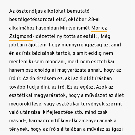
Az ösztöndíjas alkotókat bemutató
beszélgetéssorozat első, október 28-ai
alkalmához hasonlóan Mirtse ismét
Móricz
Zsigmond
-idézettel nyitotta az estét: „Még
jobban rájöttem, hogy mennyire igazság az, amit
én az írás bázisának tartok, s amit eddig nem
mertem ki sem mondani, mert nem esztétikai,
hanem pszichológiai magyarázata annak, hogy az
író ír. Az én érzésem ez: aki az életét írásban
tovább tudja élni, az író. Ez az egész. Azok az
esztétikai magyarázatok, hogy a művészet az élet
megörökítése, vagy esztétikai törvények szerint
való utánzása, kifejlesztése stb. mind csak
másod-, harmadrendű következményei annak a
ténynek, hogy az író s általában a művész az igazi