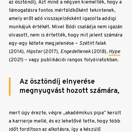
az ösztöndíj. Azt mind a négyen kiemelték, hogy a
támogatásra fontos mérföldkőként tekintenek,
amely erőt adó visszajelzésként igazolta addigi
munkájuk értékét. Mivel Bódi családja nem igazán
olvasott, nem is értették, hogy mit jelent számára
egy-egy kötete megjelenése –
Szétírt
falak
(2014),
Hipster
(2017),
Engedetlenek
(2018),
Hype
(2021) – vagy publikációi rangos folyóiratokban.
Az ösztöndíj elnyerése
megnyugvást hozott számára,
mert úgy érezte, végre „akadémikus pipa” került
a karrierje mellé, és ez lehetővé tette, hogy több
időt fordítson az alkotásra, így a készülő