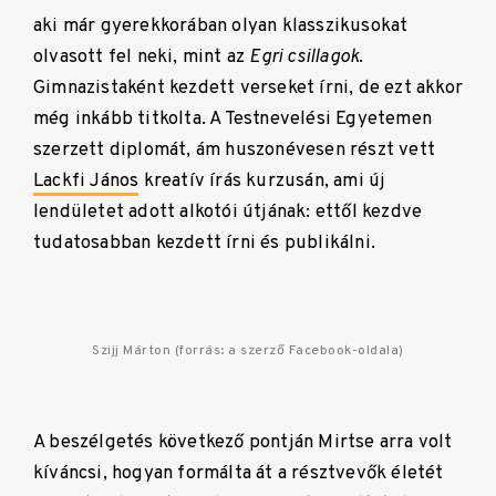
aki már gyerekkorában olyan klasszikusokat
olvasott fel neki, mint az
Egri csillagok
.
Gimnazistaként kezdett verseket írni, de ezt akkor
még inkább titkolta. A Testnevelési Egyetemen
szerzett diplomát, ám huszonévesen részt vett
Lackfi János
kreatív írás kurzusán, ami új
lendületet adott alkotói útjának: ettől kezdve
tudatosabban kezdett írni és publikálni.
Szijj Márton (forrás: a szerző Facebook-oldala)
A beszélgetés következő pontján Mirtse arra volt
kíváncsi, hogyan formálta át a résztvevők életét