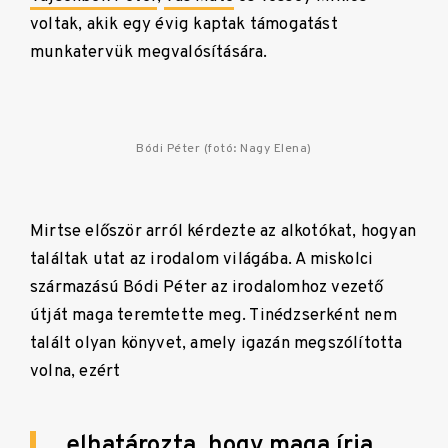
voltak, akik egy évig kaptak támogatást
munkatervük megvalósítására.
Bódi Péter (fotó: Nagy Elena)
Mirtse először arról kérdezte az alkotókat, hogyan
találtak utat az irodalom világába. A miskolci
származású Bódi Péter az irodalomhoz vezető
útját maga teremtette meg. Tinédzserként nem
talált olyan könyvet, amely igazán megszólította
volna, ezért
elhatározta, hogy maga írja