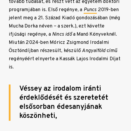
tovább tudását, és részt vett az egyetem doktori
programjában is. Első regénye, a
Puncs
2019-ben
jelent meg a 21. Század Kiadó gondozásában (még
Mucha Dorka néven – a szerk.), ezt követte
ifjúsági regénye, a
Nincs idő
a Manó Könyveknél.
Miután 2024-ben Móricz Zsigmond Irodalmi
Ösztöndíjban részesült, készülő
Angyalföld
című
regényéért elnyerte a Kassák Lajos Irodalmi Díjat
is.
Véssey az irodalom iránti
érdeklődését és szeretetét
elsősorban édesanyjának
köszönheti,