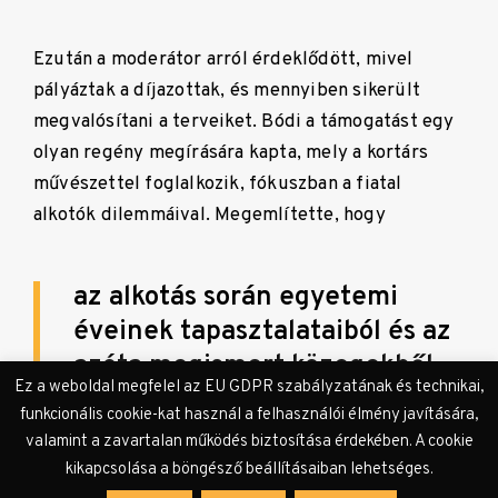
Ezután a moderátor arról érdeklődött, mivel
pályáztak a díjazottak, és mennyiben sikerült
megvalósítani a terveiket. Bódi a támogatást egy
olyan regény megírására kapta, mely a kortárs
művészettel foglalkozik, fókuszban a fiatal
alkotók dilemmáival. Megemlítette, hogy
az alkotás során egyetemi
éveinek tapasztalataiból és az
azóta megismert közegekből
Ez a weboldal megfelel az EU GDPR szabályzatának és technikai,
merít.
funkcionális cookie-kat használ a felhasználói élmény javítására,
valamint a zavartalan működés biztosítása érdekében. A cookie
kikapcsolása a böngésző beállításaiban lehetséges.
Graf nem emlékezett pontosan a munkatervére,