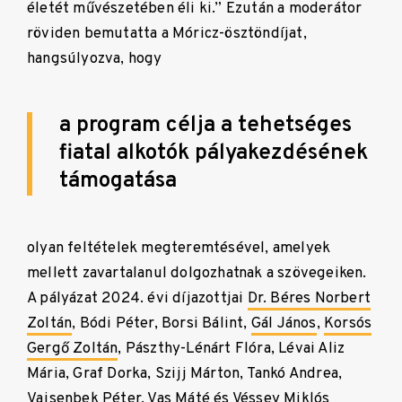
életét művészetében éli ki.” Ezután a moderátor
röviden bemutatta a Móricz-ösztöndíjat,
hangsúlyozva, hogy
a program célja a tehetséges
fiatal alkotók pályakezdésének
támogatása
olyan feltételek megteremtésével, amelyek
mellett zavartalanul dolgozhatnak a szövegeiken.
A pályázat 2024. évi díjazottjai
Dr. Béres Norbert
Zoltán
, Bódi Péter, Borsi Bálint,
Gál János
,
Korsós
Gergő Zoltán
, Pászthy-Lénárt Flóra, Lévai Aliz
Mária, Graf Dorka, Szijj Márton, Tankó Andrea,
Vajsenbek Péter
,
Vas Máté
és Véssey Miklós