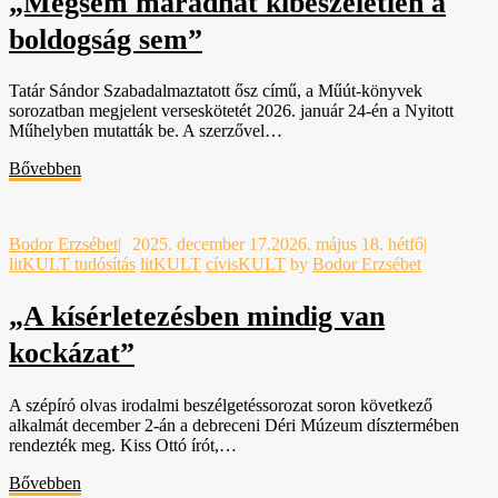
„Mégsem maradhat kibeszéletlen a
boldogság sem”
Tatár Sándor Szabadalmaztatott ősz című, a Műút-könyvek
sorozatban megjelent verseskötetét 2026. január 24-én a Nyitott
Műhelyben mutatták be. A szerzővel…
Bővebben
Bodor Erzsébet
|
2025. december 17.
2026. május 18. hétfő
|
litKULT tudósítás
litKULT
cívisKULT
by
Bodor Erzsébet
„A kísérletezésben mindig van
kockázat”
A szépíró olvas irodalmi beszélgetéssorozat soron következő
alkalmát december 2-án a debreceni Déri Múzeum dísztermében
rendezték meg. Kiss Ottó írót,…
Bővebben