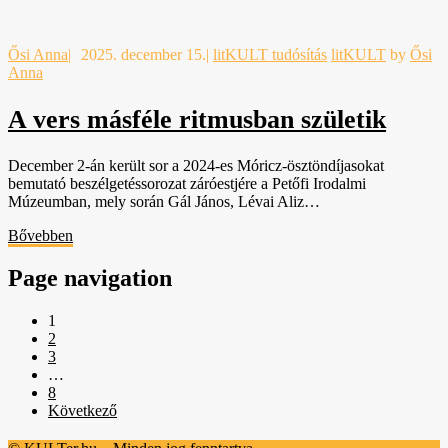
Ősi Anna
|
2025. december 15.
|
litKULT tudósítás
litKULT
by
Ősi
Anna
A vers másféle ritmusban születik
December 2-án került sor a 2024-es Móricz-ösztöndíjasokat
bemutató beszélgetéssorozat záróestjére a Petőfi Irodalmi
Múzeumban, mely során Gál János, Lévai Aliz…
Bővebben
Page navigation
1
2
3
…
8
Következő