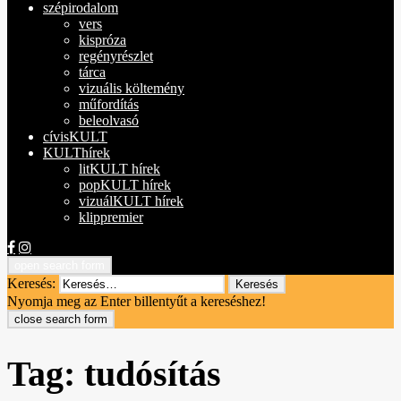
szépirodalom
vers
kispróza
regényrészlet
tárca
vizuális költemény
műfordítás
beleolvasó
cívisKULT
KULThírek
litKULT hírek
popKULT hírek
vizuálKULT hírek
klippremier
open search form
Keresés:
Nyomja meg az Enter billentyűt a kereséshez!
close search form
Tag:
tudósítás