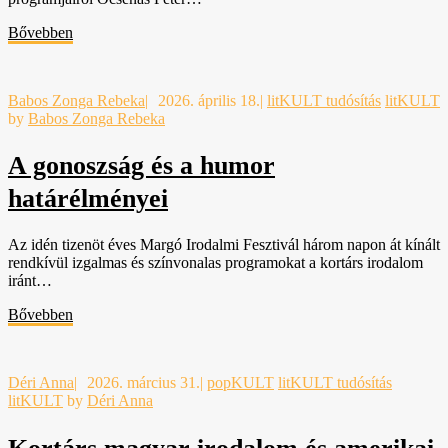
Bővebben
Babos Zonga Rebeka
|
2026. április 18.
|
litKULT tudósítás
litKULT
by
Babos Zonga Rebeka
A gonoszság és a humor
határélményei
Az idén tizenöt éves Margó Irodalmi Fesztivál három napon át kínált
rendkívül izgalmas és színvonalas programokat a kortárs irodalom
iránt…
Bővebben
Déri Anna
|
2026. március 31.
|
popKULT
litKULT tudósítás
litKULT
by
Déri Anna