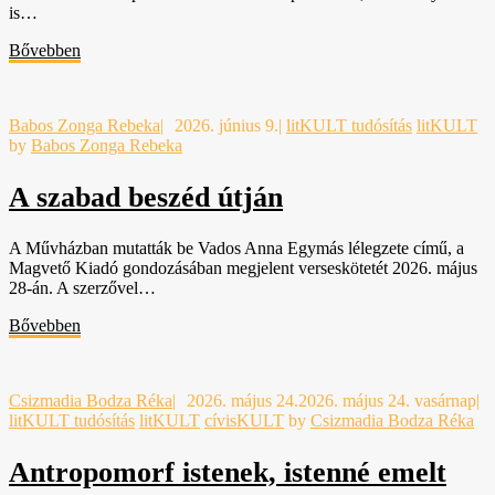
is…
Bővebben
Babos Zonga Rebeka
|
2026. június 9.
|
litKULT tudósítás
litKULT
by
Babos Zonga Rebeka
A szabad beszéd útján
A Művházban mutatták be Vados Anna Egymás lélegzete című, a
Magvető Kiadó gondozásában megjelent verseskötetét 2026. május
28-án. A szerzővel…
Bővebben
Csizmadia Bodza Réka
|
2026. május 24.
2026. május 24. vasárnap
|
litKULT tudósítás
litKULT
cívisKULT
by
Csizmadia Bodza Réka
Antropomorf istenek, istenné emelt