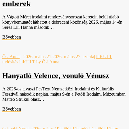
emberek
A Vágott Méret irodalmi rendezvénysorozat keretein belül újabb
könyvbemutatót láthatott a debreceni közönség 2026. május 14-én.
Seres Lili Hanna második…
Bővebben
Ősi Anna
|
2026. május 21.
2026. május 27. szerda
|
litKULT
tudósítás
litKULT
by
Ősi Anna
Hanyatló Velence, vonuló Vénusz
A 2026-os tavaszi PesText Nemzetközi Irodalmi és Kulturális
Fesztivál második napján, május 9-én a Petőfi Irodalmi Múzeumban
Matteo Strukul olasz…
Bővebben
Csitneki Nóra
|
2026. május 19.
|
litKULT tudósítás
litKULT
by