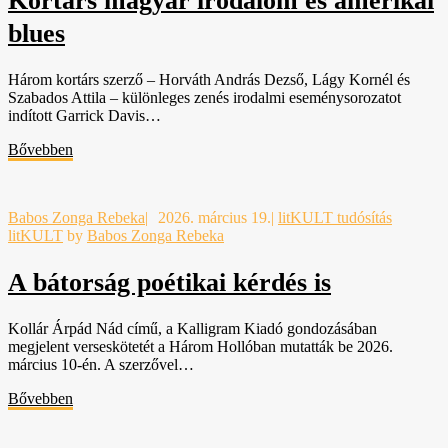
Kortárs magyar irodalom és amerikai
blues
Három kortárs szerző – Horváth András Dezső, Lágy Kornél és
Szabados Attila – különleges zenés irodalmi eseménysorozatot
indított Garrick Davis…
Bővebben
Babos Zonga Rebeka
|
2026. március 19.
|
litKULT tudósítás
litKULT
by
Babos Zonga Rebeka
A bátorság poétikai kérdés is
Kollár Árpád Nád című, a Kalligram Kiadó gondozásában
megjelent verseskötetét a Három Hollóban mutatták be 2026.
március 10-én. A szerzővel…
Bővebben