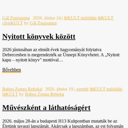
Gál Zsuzsanna
|
2026. június 24.
|
litKULT tudósítás
litKULT
cívisKULT
by
Gál Zsuzsanna
Nyitott könyvek között
2026 júniusában az elmúlt évek hagyományát folytatva
Debrecenben is megrendezték az Ünnepi Könyvhetet. A „Nyitott
kapu – nyitott könyv” mottóval…
Bővebben
Babos Zonga Rebeka
|
2026. június 19.
|
szemle
litKULT tudósítás
litKULT
by
Babos Zonga Rebeka
Művészként a láthatóságért
2026. május 28-án a budapesti H13 Kultpontban mutatták be az
Életünk tavaszi lapszámát. Akárcsak a lapszámban, az est folyamán