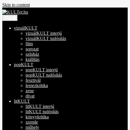
Skip to content
Menu
KULTer.hu
vizuálKULT
vizuálKULT interjú
vizuálKULT tudósítás
film
sorozat
színház
kiállítás
popKULT
popKULT interjú
popKULT tudósítás
fesztivál
lemezkritika
zene
divat
litKULT
litKULT interjú
litKULT tudósítás
könyvkritika
szemle
műhely