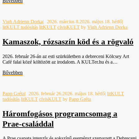
Bővebben
Vigh Adrienn Dorka
|
2026. március 8.
2026. május 18. hétfő
|
litKULT tudósítás
litKULT
cívisKULT
by
Vigh Adrienn Dorka
Kamaszok, rózsaszín köd és a rögvaló
2026. február 26-án az esti szürkületben a debreceni Kölcsey Art
Café falai közé költözött az irodalom. A KULTer.hu és a…
Bővebben
Papp Gréta
|
2026. február 26.
2026. május 18. hétfő
|
litKULT
tudósítás
litKULT
cívisKULT
by
Papp Gréta
Háromfogásos programcsomag a
Prae-családdal
A Prae csapata intenzív és sokszínű eseményt szervezett a Debreceni