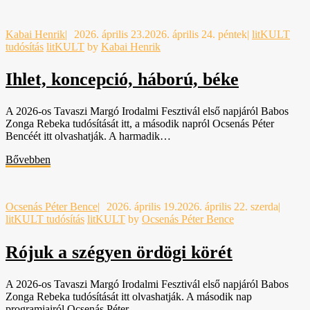
Kabai Henrik
|
2026. április 23.
2026. április 24. péntek
|
litKULT
tudósítás
litKULT
by
Kabai Henrik
Ihlet, koncepció, háború, béke
A 2026-os Tavaszi Margó Irodalmi Fesztivál első napjáról Babos
Zonga Rebeka tudósítását itt, a második napról Ocsenás Péter
Bencéét itt olvashatják. A harmadik…
Bővebben
Ocsenás Péter Bence
|
2026. április 19.
2026. április 22. szerda
|
litKULT tudósítás
litKULT
by
Ocsenás Péter Bence
Rójuk a szégyen ördögi körét
A 2026-os Tavaszi Margó Irodalmi Fesztivál első napjáról Babos
Zonga Rebeka tudósítását itt olvashatják. A második nap
programjairól Ocsenás Péter…