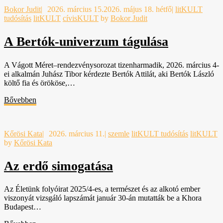
Bokor Judit
|
2026. március 15.
2026. május 18. hétfő
|
litKULT
tudósítás
litKULT
cívisKULT
by
Bokor Judit
A Bertók-univerzum tágulása
A Vágott Méret–rendezvénysorozat tizenharmadik, 2026. március 4-
ei alkalmán Juhász Tibor kérdezte Bertók Attilát, aki Bertók László
költő fia és örököse,…
Bővebben
Kőrösi Kata
|
2026. március 11.
|
szemle
litKULT tudósítás
litKULT
by
Kőrösi Kata
Az erdő simogatása
Az Életünk folyóirat 2025/4-es, a természet és az alkotó ember
viszonyát vizsgáló lapszámát január 30-án mutatták be a Khora
Budapest…