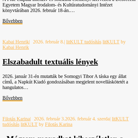
Egyetem Magyar Irodalom- és Kultúratudományi Intézet
könyvtárában 2026. február 18-án.…
Bővebben
Kabai Henrik
|
2026. február 8.
|
litKULT tudósítás
litKULT
by
Kabai Henrik
Elszabadult textuális lények
2026. január 31-én mutatták be Somogyi Tibor A táska egy állat
című, a Napkút Kiadó gondozásában megjelent novelláskötetét a
hangulatos…
Bővebben
Filotás Karina
|
2026. február 3.
2026. február 4. szerda
|
litKULT
tudósítás
litKULT
by
Filotás Karina