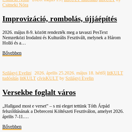
Csitneki Nóra
Improvizáció, rombolás, újjáépítés
2026. május 8-9. között rendezték meg a tavaszi PesText
Nemzetközi Irodalmi és Kulturális Fesztivált, melynek a Három
Holló és a…
Bővebben
Szilágyi Evelin
|
2026. április 25.
2026. május 18. hétfő
|
litKULT
tudósítás
litKULT
cívisKULT
by
Szilágyi Evelin
Versekbe foglalt város
„Hallgasd most e verset” – s mi eleget tettünk Tóth Árpád
felszólításának a Debreceni Költészeti Fesztiválon, amelyet 2026.
április 7-11.…
Bővebben