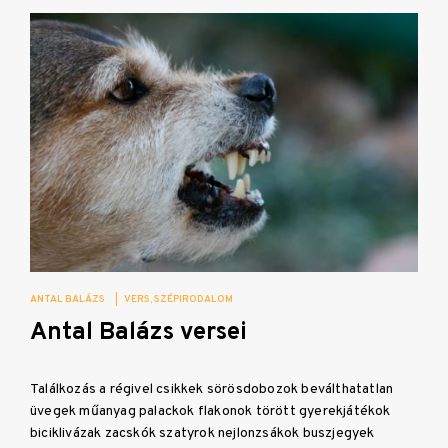
ANTAL BALÁZS
|
VERS
SZÉPIRODALOM
Antal Balázs versei
Találkozás a régivel csikkek sörösdobozok beválthatatlan
üvegek műanyag palackok flakonok törött gyerekjátékok
biciklivázak zacskók szatyrok nejlonzsákok buszjegyek