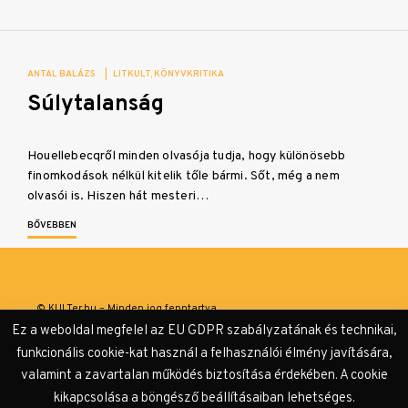
ANTAL BALÁZS
|
LITKULT
KÖNYVKRITIKA
Súlytalanság
Houellebecqről minden olvasója tudja, hogy különösebb
finomkodások nélkül kitelik tőle bármi. Sőt, még a nem
olvasói is. Hiszen hát mesteri…
BŐVEBBEN
© KULTer.hu – Minden jog fenntartva
Ez a weboldal megfelel az EU GDPR szabályzatának és technikai,
Impresszum
Szerzőink
Támogatók & Partnerek
funkcionális cookie-kat használ a felhasználói élmény javítására,
valamint a zavartalan működés biztosítása érdekében. A cookie
Adatvédelmi tájékoztató
kikapcsolása a böngésző beállításaiban lehetséges.