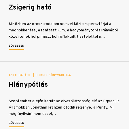
Zsigerig ható
Miközben az orosz irodalom nemzetközi szupersztárjai a
meghökkentés, a fantasztikum, a hagyománytörés irányából
közelítenek hol pimasz, hol reflektált tisztelettel a…
BŐVEBBEN
ANTAL BALÁZS
|
LITKULT
KÖNYVKRITIKA
Hiánypótlás
Szeptember elején került az olvasóközönség elé az Egyesült
Államokban Jonathan Franzen ötödik regénye, a Purity. Mi
még (nyilván) nem ezzel,…
BŐVEBBEN