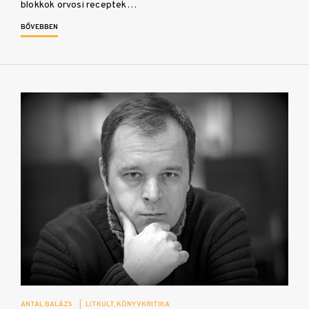
blokkok orvosi receptek…
BŐVEBBEN
ANTAL BALÁZS
|
LITKULT
KÖNYVKRITIKA