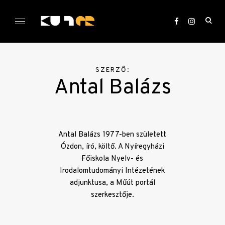
Skip
to
ope
content
sea
KULTer.hu
for
SZERZŐ:
Antal Balázs
Antal Balázs 1977-ben született
Ózdon, író, költő. A Nyíregyházi
Főiskola Nyelv- és
Irodalomtudományi Intézetének
adjunktusa, a Műút portál
szerkesztője.