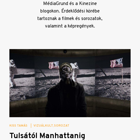
MédiaGrund és a Kinezine
blogokon. Érdeklődési körébe
tartoznak a filmek és sorozatok,
valamint a képregények.
KISS TAMÁS
|
VIZUÁLKULT
SOROZAT
Tulsától Manhattanig