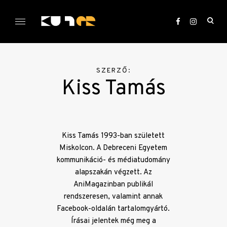
Skip
to
ope
content
sea
KULTer.hu
for
SZERZŐ:
Kiss Tamás
Kiss Tamás 1993-ban született
Miskolcon. A Debreceni Egyetem
kommunikáció- és médiatudomány
alapszakán végzett. Az
AniMagazinban publikál
rendszeresen, valamint annak
Facebook-oldalán tartalomgyártó.
Írásai jelentek még meg a