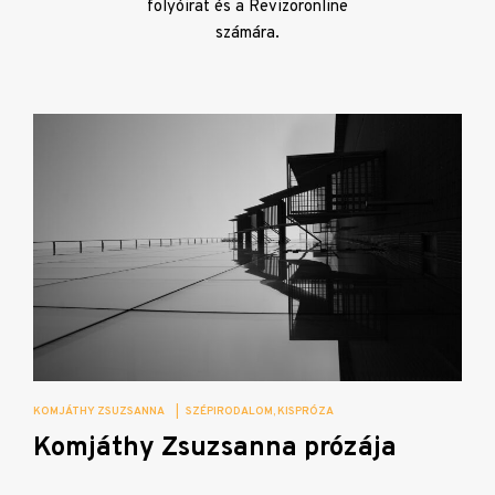
folyóirat és a Revizoronline
számára.
KOMJÁTHY ZSUZSANNA
|
SZÉPIRODALOM
KISPRÓZA
Komjáthy Zsuzsanna prózája