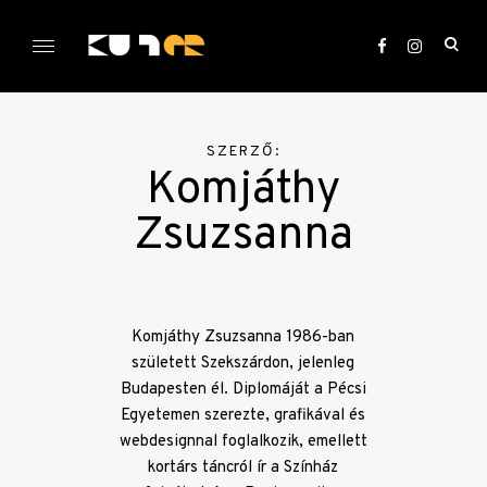
Skip
to
ope
content
sea
KULTer.hu
for
SZERZŐ:
Komjáthy
Zsuzsanna
Komjáthy Zsuzsanna 1986-ban
született Szekszárdon, jelenleg
Budapesten él. Diplomáját a Pécsi
Egyetemen szerezte, grafikával és
webdesignnal foglalkozik, emellett
kortárs táncról ír a Színház