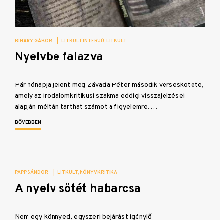
BIHARY GÁBOR
|
LITKULT INTERJÚ
LITKULT
Nyelvbe falazva
Pár hónapja jelent meg Závada Péter második verseskötete,
amely az irodalomkritikusi szakma eddigi visszajelzései
alapján méltán tarthat számot a figyelemre.…
BŐVEBBEN
PAPP SÁNDOR
|
LITKULT
KÖNYVKRITIKA
A nyelv sötét habarcsa
Nem egy könnyed, egyszeri bejárást igénylő