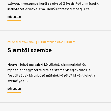
szöveguniverzumba kerül az olvasó Závada Péter második
lírakötetét olvasva. Csak kellő kitartással vihetjük fel…
BŐVEBBEN
PÁLÓCZI ALEXANDRA
|
LITKULT TUDÓSÍTÁS
LITKULT
Slamtől szembe
Hogyan lehet ma valaki költőként, slammerként és
rapperként egyszerre hiteles személyiség? Vannak-e
feszültségek különböző műfajok között? Miként lehet a
személyes…
BŐVEBBEN