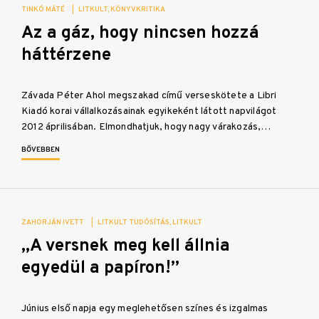
TINKÓ MÁTÉ
|
LITKULT
KÖNYVKRITIKA
Az a gáz, hogy nincsen hozzá
háttérzene
Závada Péter Ahol megszakad című verseskötete a Libri
Kiadó korai vállalkozásainak egyikeként látott napvilágot
2012 áprilisában. Elmondhatjuk, hogy nagy várakozás,…
BŐVEBBEN
ZAHORJÁN IVETT
|
LITKULT TUDÓSÍTÁS
LITKULT
„A versnek meg kell állnia
egyedül a papíron!”
Június első napja egy meglehetősen színes és izgalmas