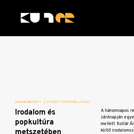
Skip
to
content
KULTer.hu
ZAHORJÁN IVETT
|
LITKULT TUDÓSÍTÁS
LITKULT
Irodalom és
A háromnapos r
zárónapján egye
popkultúra
mellett Kollár Á
metszetében
költő irodaloms