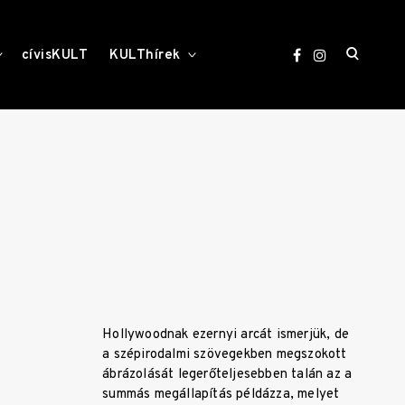
open
toggle
toggle
cívisKULT
KULThírek
child
child
menu
menu
search
form
Hollywoodnak ezernyi arcát ismerjük, de
a szépirodalmi szövegekben megszokott
ábrázolását legerőteljesebben talán az a
summás megállapítás példázza, melyet