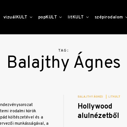
toggle
toggle
toggle
vizuálKULT
popKULT
litKULT
szépirodalom
child
child
child
menu
menu
menu
TAG:
Balajthy Ágnes
BALAJTHY ÁGNES
|
LITKULT
Hollywood
endezvénysorozat
temi irodalmi körök
alulnézetből
rpád költészetével és a
zervezői munkásságával, a