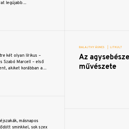
irat legújabb…
BALAJTHY ÁGNES
|
LITKULT
Az agysebésze
re két olyan lírikus –
s Szabó Marcell – első
művészete
lent, akiket korábban a…
 éjszakák, másnapos
ődött sminkkel, sok szex