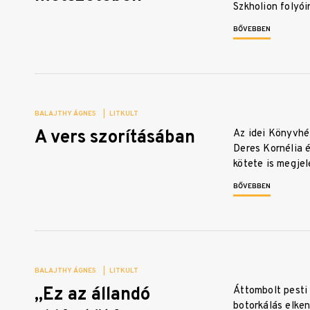
Szkholion folyó
BŐVEBBEN
BALAJTHY ÁGNES
|
LITKULT
A vers szorításában
Az idei Könyvhét
Deres Kornélia é
kötete is megje
BŐVEBBEN
BALAJTHY ÁGNES
|
LITKULT
„Ez az állandó
Áttombolt pesti
botorkálás elken