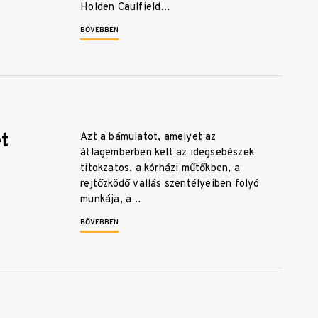
Holden Caulfield…
BŐVEBBEN
t
Azt a bámulatot, amelyet az
átlagemberben kelt az idegsebészek
titokzatos, a kórházi műtőkben, a
rejtőzködő vallás szentélyeiben folyó
munkája, a…
BŐVEBBEN