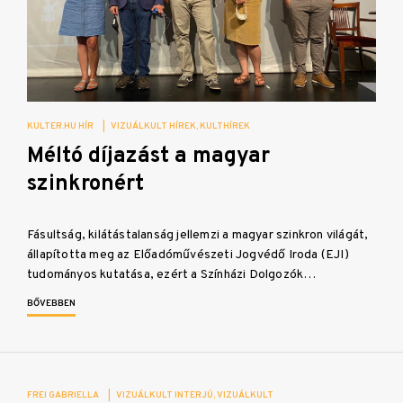
KULTER.HU HÍR
|
VIZUÁLKULT HÍREK
KULTHÍREK
Méltó díjazást a magyar
szinkronért
Fásultság, kilátástalanság jellemzi a magyar szinkron világát,
állapította meg az Előadóművészeti Jogvédő Iroda (EJI)
tudományos kutatása, ezért a Színházi Dolgozók…
BŐVEBBEN
FREI GABRIELLA
|
VIZUÁLKULT INTERJÚ
VIZUÁLKULT