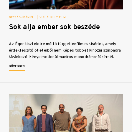
BECSÁGH DÁNIEL
|
VIZUÁLKULT
FILM
Sok alja ember sok beszéde
Az Éger tiszteletre méltó függetlenfilmes kísérlet, amely
érdekfeszítő ötleteiből nem képes többet kihozni színpadra
kívánkozó, kényelmetlenül maníros monodráma-füzérnél.
BŐVEBBEN