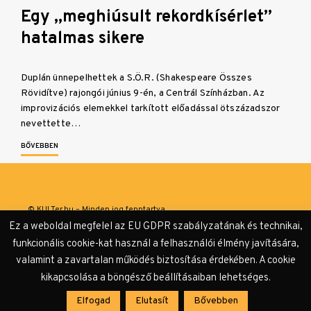
Egy „meghiúsult rekordkísérlet”
hatalmas sikere
Duplán ünnepelhettek a S.Ö.R. (Shakespeare Összes
Rövidítve) rajongói június 9-én, a Centrál Színházban. Az
improvizációs elemekkel tarkított előadással ötszázadszor
nevettette…
BŐVEBBEN
© KULTer.hu – Minden jog fenntartva
Ez a weboldal megfelel az EU GDPR szabályzatának és technikai,
Impresszum
Szerzőink
Támogatók & Partnerek
funkcionális cookie-kat használ a felhasználói élmény javítására,
valamint a zavartalan működés biztosítása érdekében. A cookie
Adatvédelmi tájékoztató
kikapcsolása a böngésző beállításaiban lehetséges.
Elfogad
Elutasít
Bővebben