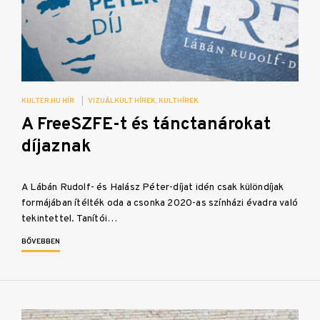
KULTER.HU HÍR
|
VIZUÁLKULT HÍREK
KULTHÍREK
A FreeSZFE-t és tánctanárokat
díjaznak
A Lábán Rudolf- és Halász Péter-díjat idén csak különdíjak
formájában ítélték oda a csonka 2020-as színházi évadra való
tekintettel. Tanítói…
BŐVEBBEN