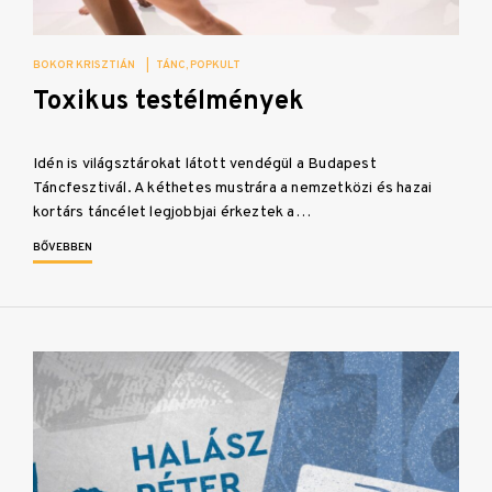
BOKOR KRISZTIÁN
|
TÁNC
POPKULT
Toxikus testélmények
Idén is világsztárokat látott vendégül a Budapest
Táncfesztivál. A kéthetes mustrára a nemzetközi és hazai
kortárs táncélet legjobbjai érkeztek a…
BŐVEBBEN