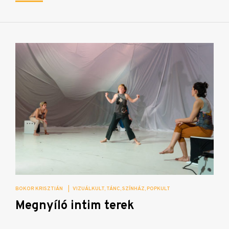
BOKOR KRISZTIÁN
|
VIZUÁLKULT
TÁNC
SZÍNHÁZ
POPKULT
Megnyíló intim terek