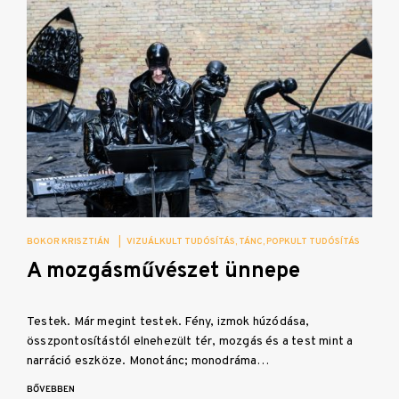
BOKOR KRISZTIÁN
|
VIZUÁLKULT TUDÓSÍTÁS
TÁNC
POPKULT TUDÓSÍTÁS
A mozgásművészet ünnepe
Testek. Már megint testek. Fény, izmok húzódása,
összpontosítástól elnehezült tér, mozgás és a test mint a
narráció eszköze. Monotánc; monodráma…
BŐVEBBEN