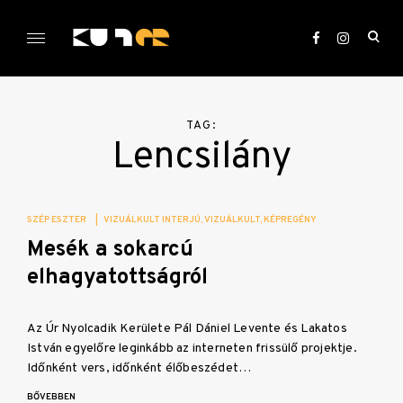
Skip
to
ope
content
sea
KULTer.hu
for
TAG:
Lencsilány
SZÉP ESZTER
|
VIZUÁLKULT INTERJÚ
VIZUÁLKULT
KÉPREGÉNY
Mesék a sokarcú
elhagyatottságról
Az Úr Nyolcadik Kerülete Pál Dániel Levente és Lakatos
István egyelőre leginkább az interneten frissülő projektje.
Időnként vers, időnként élőbeszédet…
BŐVEBBEN