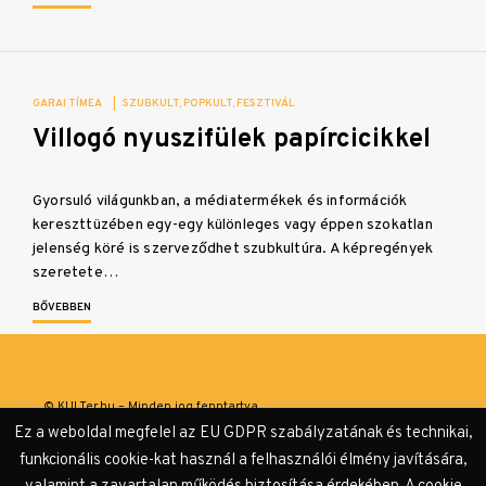
GARAI TÍMEA
|
SZUBKULT
POPKULT
FESZTIVÁL
Villogó nyuszifülek papírcicikkel
Gyorsuló világunkban, a médiatermékek és információk
kereszttüzében egy-egy különleges vagy éppen szokatlan
jelenség köré is szerveződhet szubkultúra. A képregények
szeretete…
BŐVEBBEN
© KULTer.hu – Minden jog fenntartva
Ez a weboldal megfelel az EU GDPR szabályzatának és technikai,
Impresszum
Szerzőink
Támogatók & Partnerek
funkcionális cookie-kat használ a felhasználói élmény javítására,