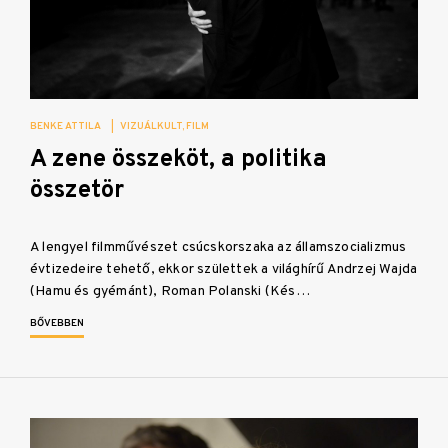
BENKE ATTILA
|
VIZUÁLKULT
FILM
A zene összeköt, a politika
összetör
A lengyel filmművészet csúcskorszaka az államszocializmus
évtizedeire tehető, ekkor születtek a világhírű Andrzej Wajda
(Hamu és gyémánt), Roman Polanski (Kés…
BŐVEBBEN