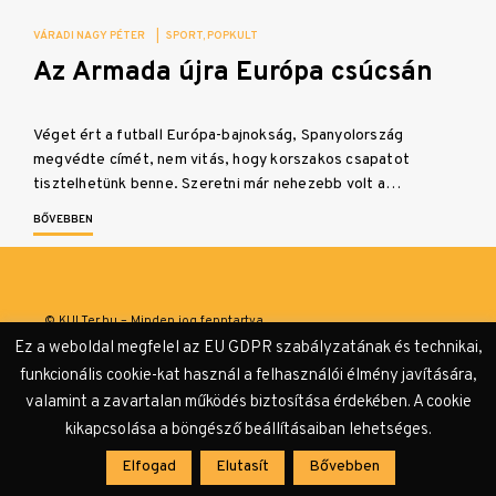
VÁRADI NAGY PÉTER
|
SPORT
POPKULT
Az Armada újra Európa csúcsán
Véget ért a futball Európa-bajnokság, Spanyolország
megvédte címét, nem vitás, hogy korszakos csapatot
tisztelhetünk benne. Szeretni már nehezebb volt a…
BŐVEBBEN
© KULTer.hu – Minden jog fenntartva
Ez a weboldal megfelel az EU GDPR szabályzatának és technikai,
Impresszum
Szerzőink
Támogatók & Partnerek
funkcionális cookie-kat használ a felhasználói élmény javítására,
valamint a zavartalan működés biztosítása érdekében. A cookie
Adatvédelmi tájékoztató
kikapcsolása a böngésző beállításaiban lehetséges.
Elfogad
Elutasít
Bővebben