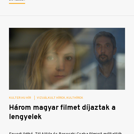
KULTER.HU HÍR
|
VIZUÁLKULT HÍREK
KULTHÍREK
Három magyar filmet díjaztak a
lengyelek