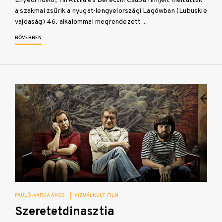
Enyedi Ildikó, Till Attila és Bereczki Csaba filmjeit méltatták
a szakmai zsűrik a nyugat-lengyelországi Lagówban (Lubuskie
vajdaság) 46. alkalommal megrendezett…
BŐVEBBEN
PAULÓ-VARGA ÁKOS
|
VIZUÁLKULT
FILM
Szeretetdinasztia