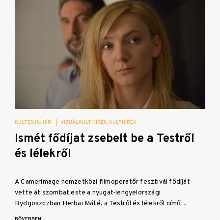
KULTER.HU HÍR
|
VIZUÁLKULT HÍREK
KULTHÍREK
Ismét fődíjat zsebelt be a Testről
és lélekről
A Camerimage nemzetközi filmoperatőr fesztivál fődíját
vette át szombat este a nyugat-lengyelországi
Bydgoszczban Herbai Máté, a Testről és lélekről című…
BŐVEBBEN