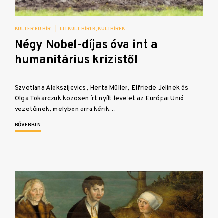
KULTER.HU HÍR
|
LITKULT HÍREK
KULTHÍREK
Négy Nobel-díjas óva int a
humanitárius krízistől
Szvetlana Alekszijevics, Herta Müller, Elfriede Jelinek és
Olga Tokarczuk közösen írt nyílt levelet az Európai Unió
vezetőinek, melyben arra kérik…
BŐVEBBEN