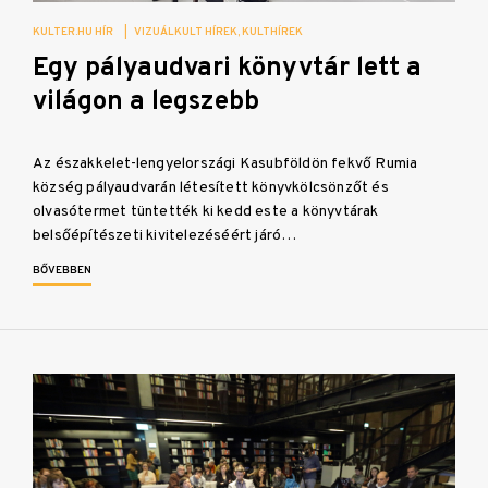
KULTER.HU HÍR
|
VIZUÁLKULT HÍREK
KULTHÍREK
Egy pályaudvari könyvtár lett a
világon a legszebb
Az északkelet-lengyelországi Kasubföldön fekvő Rumia
község pályaudvarán létesített könyvkölcsönzőt és
olvasótermet tüntették ki kedd este a könyvtárak
belsőépítészeti kivitelezéséért járó…
BŐVEBBEN