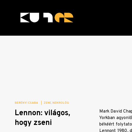
Skip
to
content
KULTer.hu
BERÉNYI CSABA
|
ZENE
NEKROLÓG
Lennon: világos,
Mark David Cha
Yorkban agyonlő
hogy zseni
békéért folytato
Lennont 1980. 