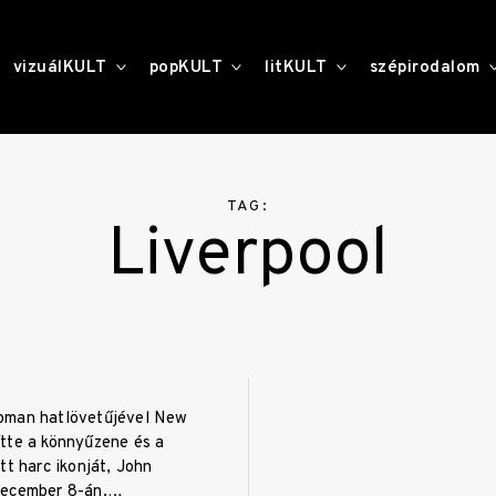
toggle
toggle
toggle
vizuálKULT
popKULT
litKULT
szépirodalom
child
child
child
menu
menu
menu
TAG:
Liverpool
pman hatlövetűjével New
tte a könnyűzene és a
tt harc ikonját, John
december 8-án.…