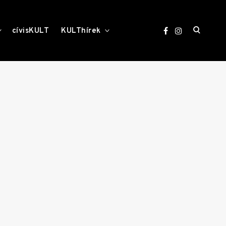
open
toggle
toggle
cívisKULT
KULThírek
child
child
menu
menu
search
form