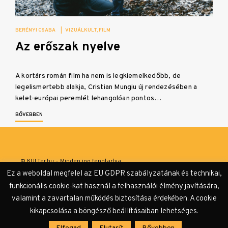
BERÉNYI CSABA
|
VIZUÁLKULT
FILM
Az erőszak nyelve
A kortárs román film ha nem is legkiemelkedőbb, de
legelismertebb alakja, Cristian Mungiu új rendezésében a
kelet-európai peremlét lehangolóan pontos…
BŐVEBBEN
© KULTer.hu – Minden jog fenntartva
Ez a weboldal megfelel az EU GDPR szabályzatának és technikai,
Impresszum
Szerzőink
Támogatók & Partnerek
funkcionális cookie-kat használ a felhasználói élmény javítására,
valamint a zavartalan működés biztosítása érdekében. A cookie
Adatvédelmi tájékoztató
kikapcsolása a böngésző beállításaiban lehetséges.