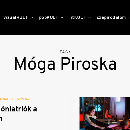
toggle
toggle
toggle
vizuálKULT
popKULT
litKULT
szépirodalom
child
child
child
menu
menu
menu
TAG:
Móga Piroska
IZUÁLKULT
SZÍNHÁZ
óniatriók a
n