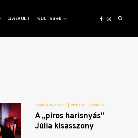
open
toggle
toggle
cívisKULT
KULThírek
child
child
menu
menu
search
form
SZABÓ BERNADETT
|
VIZUÁLKULT
SZÍNHÁZ
A „piros harisnyás”
Júlia kisasszony