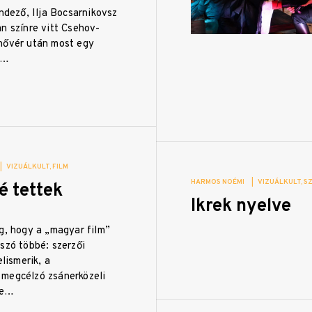
endező, Ilja Bocsarnikovsz
n színre vitt Csehov-
nővér után most egy
s…
|
VIZUÁLKULT
FILM
HARMOS NOÉMI
|
VIZUÁLKULT
S
é tettek
Ikrek nyelve
g, hogy a „magyar film”
szó többé: szerzői
elismerik, a
megcélzó zsánerközeli
ge…