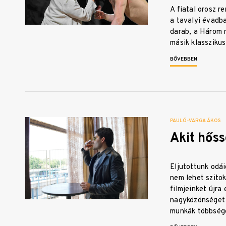
A fiatal orosz r
a tavalyi évadba
darab, a Három 
másik klassziku
BŐVEBBEN
PAULÓ-VARGA ÁKOS
Akit hőss
Eljutottunk odái
nem lehet szitok
filmjeinket újra 
nagyközönséget 
munkák többsé