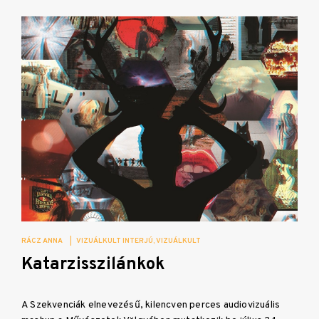
RÁCZ ANNA
|
VIZUÁLKULT INTERJÚ
VIZUÁLKULT
Katarzisszilánkok
A Szekvenciák elnevezésű, kilencven perces audiovizuális