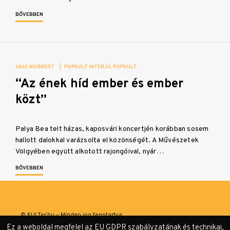
BŐVEBBEN
VASS NORBERT
|
POPKULT INTERJÚ
POPKULT
“Az ének híd ember és ember
közt”
Palya Bea telt házas, kaposvári koncertjén korábban sosem
hallott dalokkal varázsolta el közönségét. A Művészetek
Völgyében együtt alkotott rajongóival, nyár…
BŐVEBBEN
© KULTer.hu – Minden jog fenntartva
Ez a weboldal megfelel az EU GDPR szabályzatának és technikai,