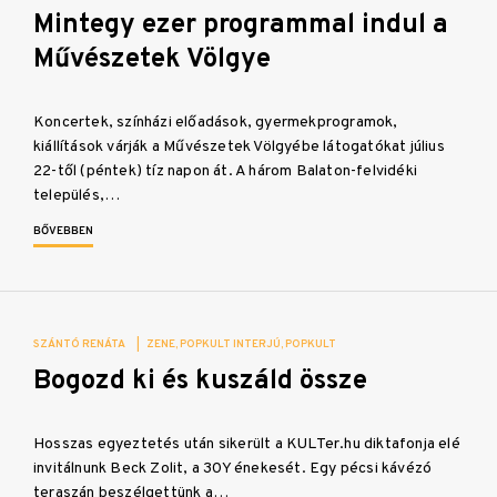
Mintegy ezer programmal indul a
Művészetek Völgye
Koncertek, színházi előadások, gyermekprogramok,
kiállítások várják a Művészetek Völgyébe látogatókat július
22-től (péntek) tíz napon át. A három Balaton-felvidéki
település,…
BŐVEBBEN
SZÁNTÓ RENÁTA
|
ZENE
POPKULT INTERJÚ
POPKULT
Bogozd ki és kuszáld össze
Hosszas egyeztetés után sikerült a KULTer.hu diktafonja elé
invitálnunk Beck Zolit, a 30Y énekesét. Egy pécsi kávézó
teraszán beszélgettünk a…