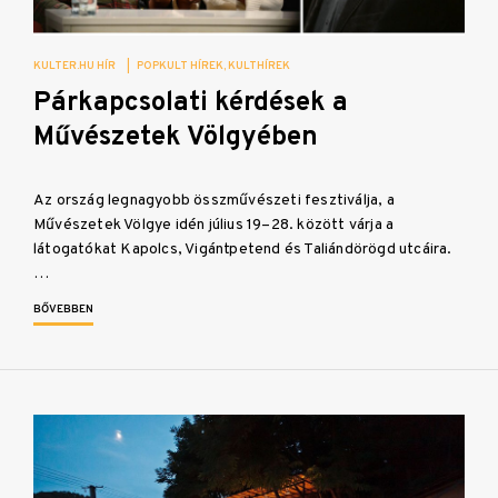
KULTER.HU HÍR
|
POPKULT HÍREK
KULTHÍREK
Párkapcsolati kérdések a
Művészetek Völgyében
Az ország legnagyobb összművészeti fesztiválja, a
Művészetek Völgye idén július 19–28. között várja a
látogatókat Kapolcs, Vigántpetend és Taliándörögd utcáira.
…
BŐVEBBEN