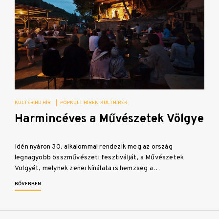
KULTER.HU HÍR
|
POPKULT HÍREK
KULTHÍREK
Harmincéves a Művészetek Völgye
Idén nyáron 30. alkalommal rendezik meg az ország
legnagyobb összművészeti fesztiválját, a Művészetek
Völgyét, melynek zenei kínálata is hemzseg a…
BŐVEBBEN