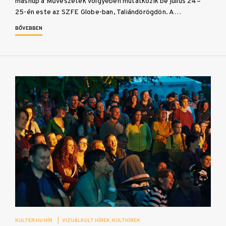
mashup a Művészetek Völgyében mutatkozik be július 24–
25-én este az SZFE Globe-ban, Taliándörögdön. A…
BŐVEBBEN
KULTER.HU HÍR
|
VIZUÁLKULT HÍREK
KULTHÍREK