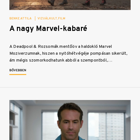
BENKE ATTILA
|
VIZUÁLKULT
FILM
A nagy Marvel-kabaré
A Deadpool & Rozsomák mentőöv a haldokló Marvel
Moziverzumnak, hiszen a nyitóhétvégéje pompásan sikerült,
ám mégis szomorkodhatunk abból a szempontból,…
BŐVEBBEN