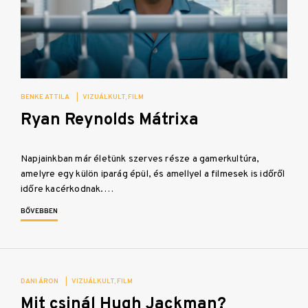
BENKE ATTILA
|
VIZUÁLKULT
FILM
Ryan Reynolds Mátrixa
Napjainkban már életünk szerves része a gamerkultúra,
amelyre egy külön iparág épül, és amellyel a filmesek is időről
időre kacérkodnak.…
BŐVEBBEN
DANI ÁRON
|
VIZUÁLKULT
FILM
Mit csinál Hugh Jackman?