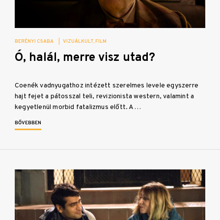
BERÉNYI CSABA
|
VIZUÁLKULT
FILM
Ó, halál, merre visz utad?
Coenék vadnyugathoz intézett szerelmes levele egyszerre
hajt fejet a pátosszal teli, revizionista western, valamint a
kegyetlenül morbid fatalizmus előtt. A…
BŐVEBBEN