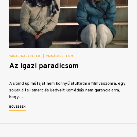
VÁRADI NAGY PÉTER
|
VIZUÁLKULT
FILM
Az igazi paradicsom
A stand up műfaját nem könnyű átültetni a filmvászonra, egy
sokak által ismert és kedvelt komédiás nem garancia arra,
hogy…
BŐVEBBEN