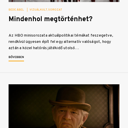
BEDE ÁBEL
|
VIZUÁLKULT
SOROZAT
Mindenhol megtörténhet?
Az HBO minisorozata aktuálpolitikai témákat feszegetve,
rendkívül ügyesen épít fel egy alternatív valóságot, hogy
aztán a közel hatórás játékidő utolsó…
BŐVEBBEN