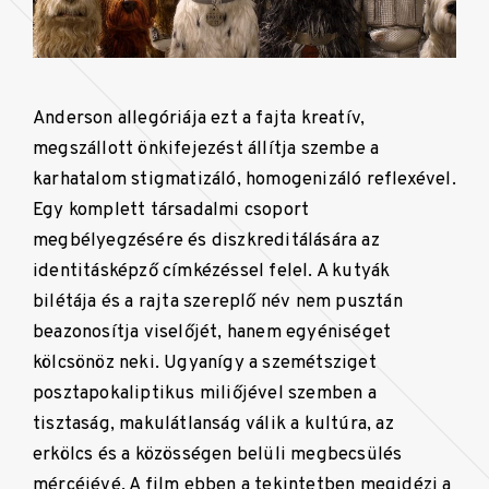
Anderson allegóriája ezt a fajta kreatív,
megszállott önkifejezést állítja szembe a
karhatalom stigmatizáló, homogenizáló reflexével.
Egy komplett társadalmi csoport
megbélyegzésére és diszkreditálására az
identitásképző címkézéssel felel. A kutyák
bilétája és a rajta szereplő név nem pusztán
beazonosítja viselőjét, hanem egyéniséget
kölcsönöz neki. Ugyanígy a szemétsziget
posztapokaliptikus miliőjével szemben a
tisztaság, makulátlanság válik a kultúra, az
erkölcs és a közösségen belüli megbecsülés
mércéjévé. A film ebben a tekintetben megidézi a