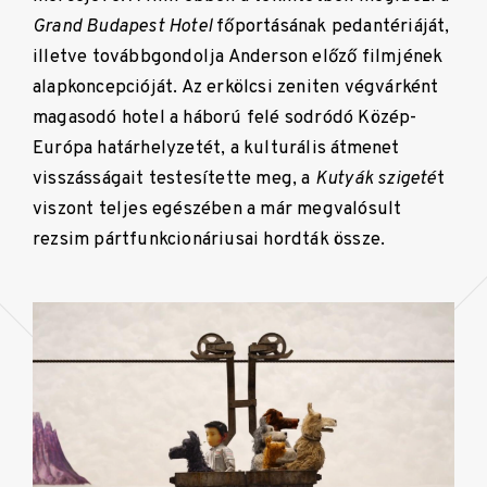
Grand Budapest Hotel
főportásának pedantériáját,
illetve továbbgondolja Anderson előző filmjének
alapkoncepcióját. Az erkölcsi zeniten végvárként
magasodó hotel a háború felé sodródó Közép-
Európa határhelyzetét, a kulturális átmenet
visszásságait testesítette meg, a
Kutyák szigeté
t
viszont teljes egészében a már megvalósult
rezsim pártfunkcionáriusai hordták össze.