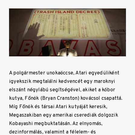
A polgármester unokaöccse, Atari egyedüliként
igyekszik megtalálni kedvencét egy maroknyi
elszánt négylábú segítségével, akiket a kóbor
kutya, Főnök (Bryan Cranston) kovácsol csapattá.
Míg Főnök és társai Atari kutyáját keresik,
Megaszakiban egy amerikai cserediák dolgozik
Kobayashi megbuktatásán. Az elnyomás,
dezinformálás, valamint a félelem- és