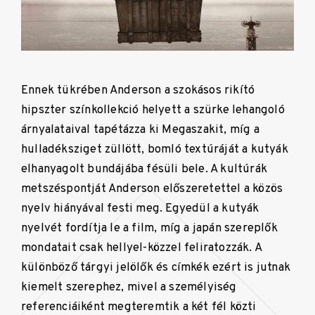
Ennek tükrében Anderson a szokásos rikító
hipszter színkollekció helyett a szürke lehangoló
árnyalataival tapétázza ki Megaszakit, míg a
hulladéksziget züllött, bomló textúráját a kutyák
elhanyagolt bundájába fésüli bele. A kultúrák
metszéspontját Anderson előszeretettel a közös
nyelv hiányával festi meg. Egyedül a kutyák
nyelvét fordítja le a film, míg a japán szereplők
mondatait csak hellyel-közzel feliratozzák. A
különböző tárgyi jelölők és címkék ezért is jutnak
kiemelt szerephez, mivel a személyiség
referenciáiként megteremtik a két fél közti