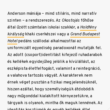
Anderson mániája – mind stiláris, mind narratív
szinten – a rendszerezés. Az
Okostojás
főhőse
által űzött számtalan iskolai szakkör, a
Holdfény
királyság
khaki cserkészei vagy a
Grand Budapest
Hotel
pedáns szállodai alkalmazottai az
uniformizált egyediség paradoxonát mutatják fel.
Az adott (csoport)identitást kifejező ruhadarabok
és kellékek egyidejűleg jelölik a kívülállást, az
eszképista életfelfogást, valamint a reintegráció,
a valahova tartozás vágyát. A karakterek nem
érnek véget pusztán a fizikai megjelenésüknél,
hiszen azáltal, hogy személyiségük átdobódik
nagy műgonddal kialakított környezetükre, a
tárgyaik is olyanok, mintha ők maguk lennének. Az
identitás kosztümök és egyéb kellékek által