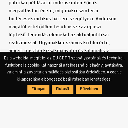
politikai példázatot mikroszinten Főnök
megváltástörténete, míg makroszinten a
történések mitikus háttere szegélyezi. Anderson
magától értetődően fésüli össze az eposzi
léptékű, legendás elemeket az aktuálpolitikai
realizmussal. Ugyanakkor számos kritika érte,
amiért pusztán kizsákmányolja és kolonialista
Ez a weboldal megfelel az EU GDPR szabályzatának és technikai,
szemszögből ábrázolja a japán kultúra
funkcionális cookie-kat használ a felhasználói élmény javítására,
attribútumait. Anderson megrögzötten
valamint a zavartalan működés biztosítása érdekében. A cookie
részletgazdag, modellszerű világépítése azonban
kikapcsolása a böngésző beállításaiban lehetséges.
soha nem a tényszerű valósággal rezonál. Kellékei
Elfogad
Elutasít
Bővebben
eleve egy fiktív világot jelölnek, amit Anderson
ebből a világból kilógó, saját szabályrendszerek
szerint viselkedő karakterekkel népesít be. Az
autentikusság tudatos tagadása így tehát alkotói
módszer is, hiszen filmjeinek szimmetrikus terei,