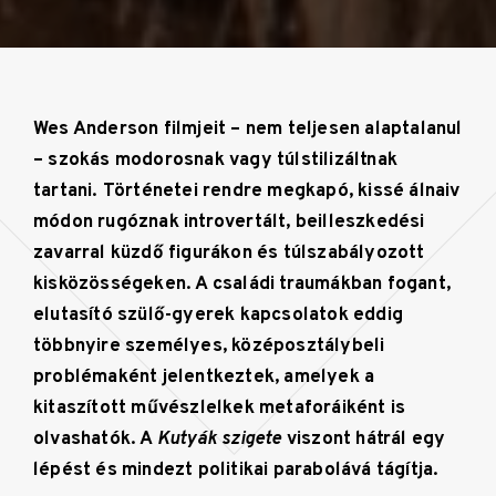
Wes Anderson filmjeit – nem teljesen alaptalanul
– szokás modorosnak vagy túlstilizáltnak
tartani. Történetei rendre megkapó, kissé álnaiv
módon rugóznak introvertált, beilleszkedési
zavarral küzdő figurákon és túlszabályozott
kisközösségeken. A családi traumákban fogant,
elutasító szülő-gyerek kapcsolatok eddig
többnyire személyes, középosztálybeli
problémaként jelentkeztek, amelyek a
kitaszított művészlelkek metaforáiként is
olvashatók. A
Kutyák szigete
viszont hátrál egy
lépést és mindezt politikai parabolává tágítja.