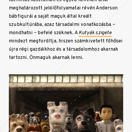
meghatározott jelölőfolyamatai révén Anderson
bábfigurái a saját maguk által kreált
szubkultúrába, azaz társadalmi vonatkozásba –
mondhatni – befelé szöknek. A
Kutyák szigete
mindezt megfordítja, hiszen számkivetett főhősei
újra régi gazdáikhoz és a társadalomhoz akarnak
tartozni. Önmaguk akarnak lenni.