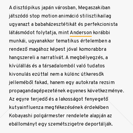
A disztópikus japán városban, Megaszakiban
játszódó stop motion animáció stilisztikailag
ugyanazt a babaházesztétikát és perfekcionista
látásmódot folytatja, mint
Anderson
korábbi
munkái, ugyanakkor tematikus értelemben a
rendező magához képest jóval komorabbra
hangszereli a narratívát. A megbélyegzés, a
kívülállás és a társadalomból való tudatos
kivonulás ezúttal nem a különc útkeresők
jelleméből fakad, hanem egy autokrata rezsim
propagandagépezetének egyenes következménye.
Az egyre terjedő és a lakosságot fenyegető
kutyainfluenza megfékezésének érdekében
Kobayashi polgármester rendelete alapján az
ebállományt egy szemétszigetre deportálják.