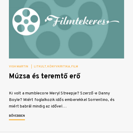
VIGH MARTIN
|
LITKULT
KÖNYVKRITIKA
FILM
Múzsa és teremtő erő
Ki volt a mumblecore Meryl Streepje? Szerző-e Danny
Boyle? Miért foglalkozik idős emberekkel Sorrentino, és
miért babrál mindig az idővel…
BŐVEBBEN