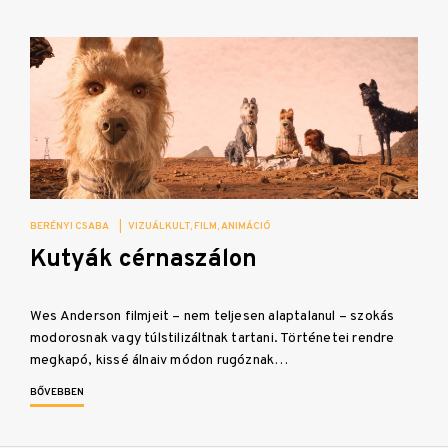
BERÉNYI CSABA
|
VIZUÁLKULT
FILM
ANIMÁCIÓ
Kutyák cérnaszálon
Wes Anderson filmjeit – nem teljesen alaptalanul – szokás
modorosnak vagy túlstilizáltnak tartani. Történetei rendre
megkapó, kissé álnaiv módon rugóznak…
BŐVEBBEN