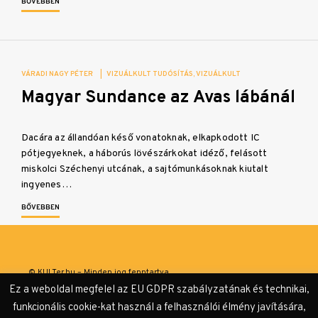
BŐVEBBEN
VÁRADI NAGY PÉTER
|
VIZUÁLKULT TUDÓSÍTÁS
VIZUÁLKULT
Magyar Sundance az Avas lábánál
Dacára az állandóan késő vonatoknak, elkapkodott IC
pótjegyeknek, a háborús lövészárkokat idéző, felásott
miskolci Széchenyi utcának, a sajtómunkásoknak kiutalt
ingyenes…
BŐVEBBEN
© KULTer.hu – Minden jog fenntartva
Ez a weboldal megfelel az EU GDPR szabályzatának és technikai,
Impresszum
Szerzőink
Támogatók & Partnerek
funkcionális cookie-kat használ a felhasználói élmény javítására,