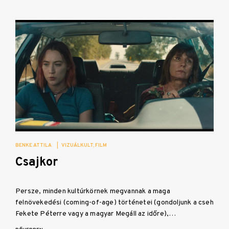
BENKE ATTILA
|
VIZUÁLKULT
FILM
Csajkor
Persze, minden kultúrkörnek megvannak a maga
felnövekedési (coming-of-age) történetei (gondoljunk a cseh
Fekete Péterre vagy a magyar Megáll az időre),…