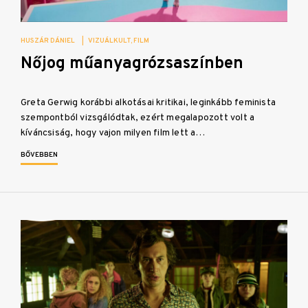
HUSZÁR DÁNIEL
|
VIZUÁLKULT
FILM
Nőjog műanyagrózsaszínben
Greta Gerwig korábbi alkotásai kritikai, leginkább feminista
szempontból vizsgálódtak, ezért megalapozott volt a
kíváncsiság, hogy vajon milyen film lett a…
BŐVEBBEN