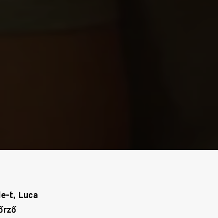
e-t, Luca
őrző