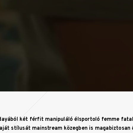
ayából két férfit manipuláló élsportoló femme fatal
aját stílusát mainstream közegben is magabiztosan 