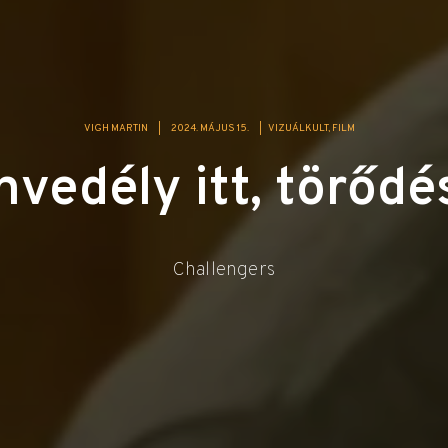
VIGH MARTIN
|
2024. MÁJUS 15.
|
VIZUÁLKULT
FILM
vedély itt, törődé
Challengers