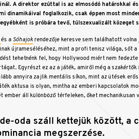
nál. A direktor ezúttal is az elmosódó határokkal é
mi dinamikáival foglalkozik, csak éppen most minde
 egyébként is próbára tevő, túlszexualizált közeget s
n
és a
Sóhajok
rendezője keresve sem találhatott volna
nak újrameséléséhez, mint a profi tenisz világa, sőt a
rdést tehetnénk fel, hogy Hollywood miért nem fedezte 
tágat. Egyrészt ez az a játék, amiről még a szakértők 
lább annyira zajlik mentális síkon, mint az ütések er
ték aktusa is olyan, mintha az emberi kapcsolatok m
ét ember áll különböző térfeleken, őket mechanikusan vá
ide-oda száll kettejük között, a 
dominancia megszerzése.