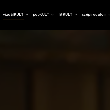
toggle
toggle
toggle
vizuálKULT
popKULT
litKULT
szépirodalom
child
child
child
menu
menu
menu