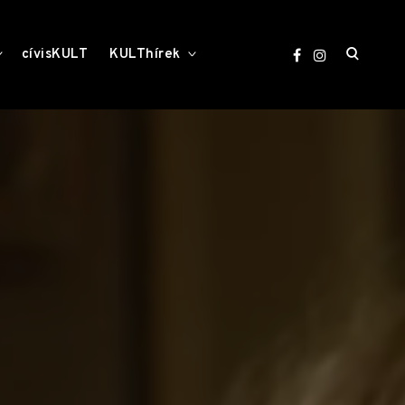
open
toggle
toggle
cívisKULT
KULThírek
child
child
menu
menu
search
form