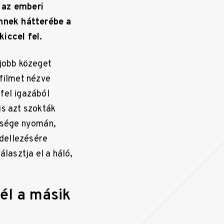
s az emberi
nnek hátterébe a
kiccel fel.
 jobb közeget
 filmet nézve
fel igazából
is azt szokták
őssége nyomán,
odellezésére
lasztja el a háló,
cél a másik