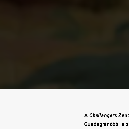
A
Challangers
Zend
Guadagninóból a s