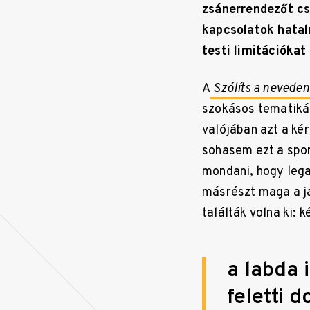
zsánerrendezőt csi
kapcsolatok hatal
testi limitációkat
A
Szólíts a nevede
szokásos tematikái
valójában azt a ké
sohasem ezt a spor
mondani, hogy lega
másrészt maga a já
találták volna ki:
k
a labda 
feletti 