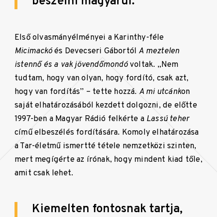
beszélni magyarul.
Első olvasmányélményei a Karinthy-féle
Micimackó
és Devecseri Gábortól
A meztelen
istennő és a vak jövendőmondó
voltak. „Nem
tudtam, hogy van olyan, hogy fordító, csak azt,
hogy van fordítás” – tette hozzá.
A mi utcánk
on
saját elhatározásából kezdett dolgozni, de előtte
1997-ben a Magyar Rádió felkérte a
Lassú teher
című elbeszélés fordítására. Komoly elhatározása
a Tar-életmű ismertté tétele nemzetközi szinten,
mert megígérte az írónak, hogy mindent kiad tőle,
amit csak lehet.
Kiemelten fontosnak tartja,