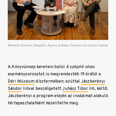
Wilhelm Droste, Balajthy Ágnes, Kalász Orsolya és Korpa Tamás
A
Könyvünnep
keretein belül
A szépíró olvas
eseménysorozatot is megrendezték 19 órától a
Déri Múzeum
dísztermében: ezúttal
Jászberényi
Sándor
íróval beszélgetett
Juhász Tibor
író, költő.
Jászberényi a program elején az irodalmat alakuló
tértapasztalatként közelítette meg.