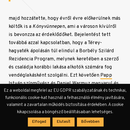
majd hozzátette, hogy évről évre előkerülnek más
költők is a
Könyvünnep
en, ami a városon kívülről
is bevonzza az érdeklődőket. Bejelentést tett
továbbá azzal kapcsolatban, hogy a Térey-
hagyaték ápolásán túl elindul a Borbély Szilárd
Rezidencia Program, melynek keretében a szerző
és családja korábbi lakása alkotók számára fog
vendéglakásként szolgálni. Ezt követően
Papp
István
színművész és Daniel Warmuz magyarul és
Ez a weboldal megfelel az EU GDPR szabályzatának és technikai,
lengyelül felolvasták Térey
A védőnő és védence
funkcionális cookie-kat használ a felhasználói élmény javítására,
című versét, reflektálttá téve a varsói esővel a
valamint a zavartalan működés biztosítása érdekében. A cookie
debreceni zivatart. Ezután
Lanczkor Gábor
költő,
kikapcsolása a böngésző beállításaiban lehetséges.
az
1749
folyóirat főszerkesztőjének
Elfogad
Elutasít
Bővebben
megemlékezése következett. Lanczkor egy