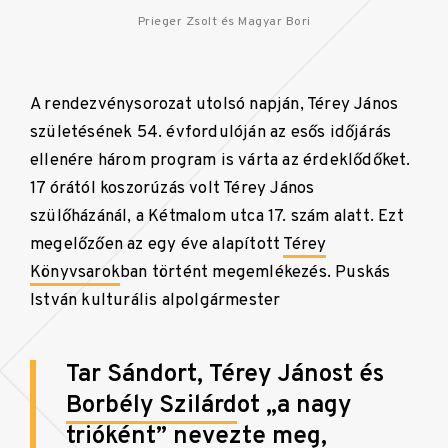
Prieger Zsolt és Magyar Bori
A rendezvénysorozat utolsó napján, Térey János
születésének 54. évfordulóján az esős időjárás
ellenére három program is várta az érdeklődőket.
17 órától koszorúzás volt Térey János
szülőházánál, a Kétmalom utca 17. szám alatt. Ezt
megelőzően az egy éve alapított
Térey
Könyvsarok
ban történt megemlékezés. Puskás
István kulturális alpolgármester
Tar Sándort, Térey Jánost és
Borbély Szilárd
ot „a nagy
trióként” nevezte meg,