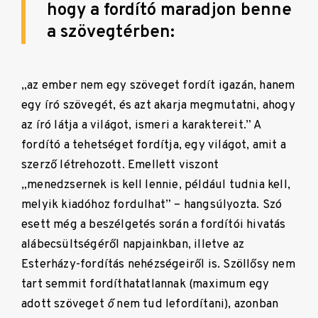
hogy a fordító maradjon benne
a szövegtérben:
„az ember nem egy szöveget fordít igazán, hanem
egy író szövegét, és azt akarja megmutatni, ahogy
az író látja a világot, ismeri a karaktereit.” A
fordító a tehetséget fordítja, egy világot, amit a
szerző létrehozott. Emellett viszont
„menedzsernek is kell lennie, például tudnia kell,
melyik kiadóhoz fordulhat” – hangsúlyozta. Szó
esett még a beszélgetés során a fordítói hivatás
alábecsültségéről napjainkban, illetve az
Esterházy-fordítás nehézségeiről is. Szöllősy nem
tart semmit fordíthatatlannak (maximum egy
adott szöveget
ő
nem tud lefordítani), azonban