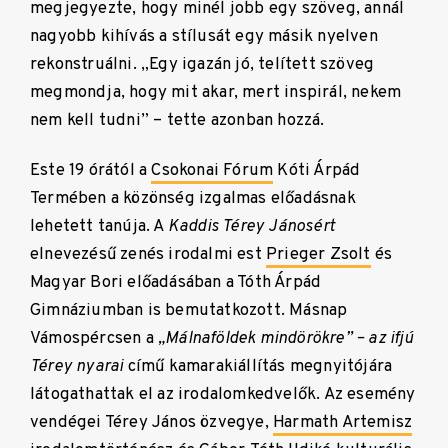
megjegyezte, hogy minél jobb egy szöveg, annál
nagyobb kihívás a stílusát egy másik nyelven
rekonstruálni. „Egy igazán jó, telített szöveg
megmondja, hogy mit akar, mert inspirál, nekem
nem kell tudni” – tette azonban hozzá.
Este 19 órától a
Csokonai Fórum
Kóti Árpád
Termében a közönség izgalmas előadásnak
lehetett tanúja. A
Kaddis Térey Jánosért
elnevezésű zenés irodalmi est
Prieger Zsolt
és
Magyar Bori előadásában a Tóth Árpád
Gimnáziumban is bemutatkozott. Másnap
Vámospércsen a
„Málnaföldek mindörökre” – az ifjú
Térey nyarai
című kamarakiállítás megnyitójára
látogathattak el az irodalomkedvelők. Az esemény
vendégei Térey János özvegye,
Harmath Artemisz