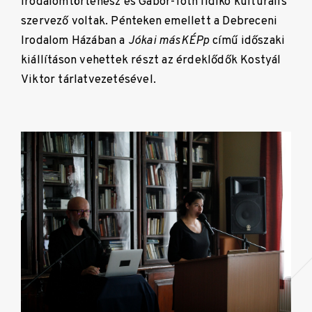
irodalomtörténész és Gábor-Tóth Ildikó kulturális
szervező voltak. Pénteken emellett a Debreceni
Irodalom Házában a
Jókai másKÉPp
című időszaki
kiállításon vehettek részt az érdeklődők Kostyál
Viktor tárlatvezetésével.