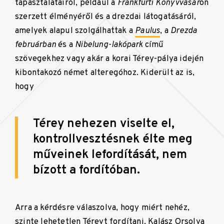
tapasztalatairól, például a
Frankfurti Könyvvásár
on
szerzett élményéről és a drezdai látogatásáról,
amelyek alapul szolgálhattak a
Paulus
, a
Drezda
februárban
és a
Nibelung-lakópark
című
szövegekhez vagy akár a korai Térey-pálya idején
kibontakozó német alteregóhoz. Kiderült az is,
hogy
Térey nehezen viselte el,
kontrollvesztésnek élte meg
műveinek lefordítását, nem
bízott a fordítóban.
Arra a kérdésre válaszolva, hogy miért nehéz,
szinte lehetetlen Téreyt fordítani, Kalász Orsolya