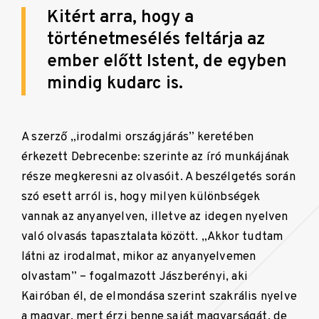
Kitért arra, hogy a
történetmesélés feltárja az
ember előtt Istent, de egyben
mindig kudarc is.
A szerző „irodalmi országjárás” keretében
érkezett Debrecenbe: szerinte az író munkájának
része megkeresni az olvasóit. A beszélgetés során
szó esett arról is, hogy milyen különbségek
vannak az anyanyelven, illetve az idegen nyelven
való olvasás tapasztalata között. „Akkor tudtam
látni az irodalmat, mikor az anyanyelvemen
olvastam” – fogalmazott Jászberényi, aki
Kairóban él, de elmondása szerint szakrális nyelve
a magyar, mert érzi benne saját magyarságát, de