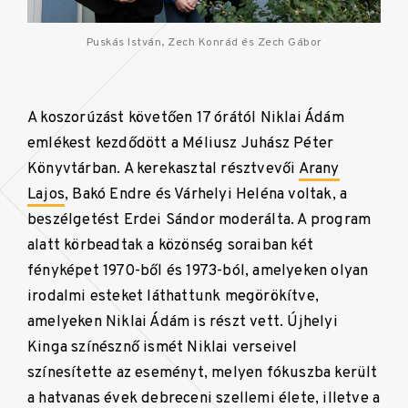
Puskás István, Zech Konrád és Zech Gábor
A koszorúzást követően 17 órától Niklai Ádám
emlékest kezdődött a Méliusz Juhász Péter
Könyvtárban. A kerekasztal résztvevői
Arany
Lajos
, Bakó Endre és Várhelyi Heléna voltak, a
beszélgetést Erdei Sándor moderálta. A program
alatt körbeadtak a közönség soraiban két
fényképet 1970-ből és 1973-ból, amelyeken olyan
irodalmi esteket láthattunk megörökítve,
amelyeken Niklai Ádám is részt vett. Újhelyi
Kinga színésznő ismét Niklai verseivel
színesítette az eseményt, melyen fókuszba került
a hatvanas évek debreceni szellemi élete, illetve a