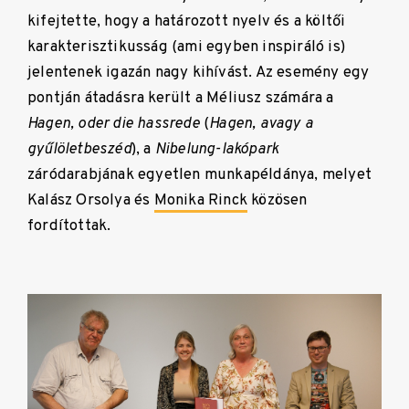
kifejtette, hogy a határozott nyelv és a költői
karakterisztikusság (ami egyben inspiráló is)
jelentenek igazán nagy kihívást. Az esemény egy
pontján átadásra került a Méliusz számára a
Hagen, oder die hassrede
(
Hagen, avagy a
gyűlöletbeszéd
), a
Nibelung-lakópark
záródarabjának egyetlen munkapéldánya, melyet
Kalász Orsolya és
Monika Rinck
közösen
fordítottak.