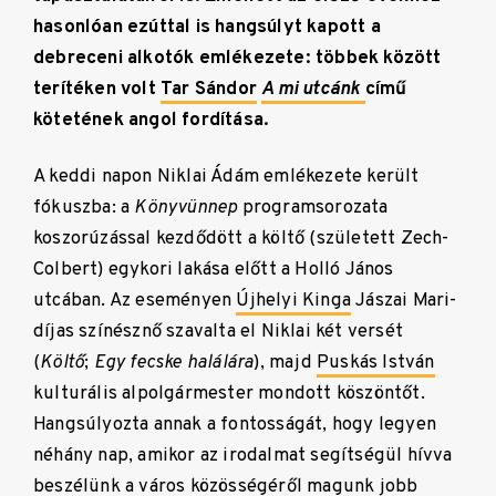
hasonlóan ezúttal is hangsúlyt kapott a
debreceni alkotók emlékezete: többek között
terítéken volt
Tar Sándor
A mi utcánk
című
kötetének angol fordítása.
A keddi napon Niklai Ádám emlékezete került
fókuszba: a
Könyvünnep
programsorozata
koszorúzással kezdődött a költő (született Zech-
Colbert) egykori lakása előtt a Holló János
utcában. Az eseményen
Újhelyi Kinga
Jászai Mari-
díjas színésznő szavalta el Niklai két versét
(
Költő
;
Egy fecske halálára
), majd
Puskás István
kulturális alpolgármester mondott köszöntőt.
Hangsúlyozta annak a fontosságát, hogy legyen
néhány nap, amikor az irodalmat segítségül hívva
beszélünk a város közösségéről magunk jobb