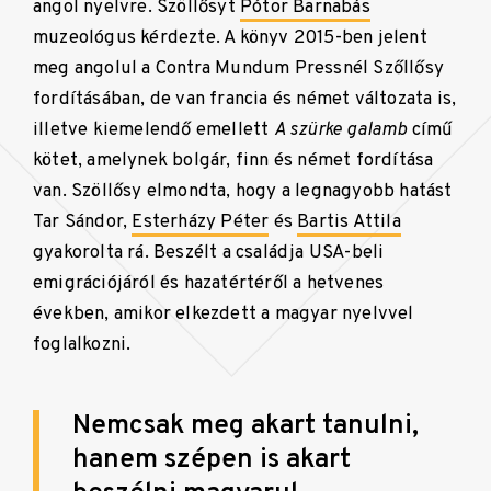
angol nyelvre. Szöllősyt
Pótor Barnabás
muzeológus kérdezte. A könyv 2015-ben jelent
meg angolul a Contra Mundum Pressnél Szőllősy
fordításában, de van francia és német változata is,
illetve kiemelendő emellett
A szürke galamb
című
kötet, amelynek bolgár, finn és német fordítása
van. Szöllősy elmondta, hogy a legnagyobb hatást
Tar Sándor,
Esterházy Péter
és
Bartis Attila
gyakorolta rá. Beszélt a családja USA-beli
emigrációjáról és hazatértéről a hetvenes
években, amikor elkezdett a magyar nyelvvel
foglalkozni.
Nemcsak meg akart tanulni,
hanem szépen is akart