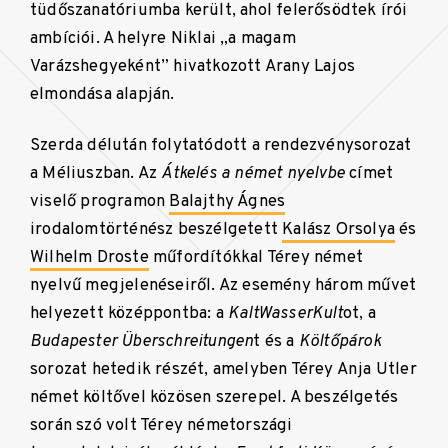
tüdőszanatóriumba került, ahol felerősödtek írói
ambíciói. A helyre Niklai „a magam
Varázshegyeként” hivatkozott Arany Lajos
elmondása alapján.
Szerda délután folytatódott a rendezvénysorozat
a Méliuszban. Az
Átkelés a német nyelvbe
címet
viselő programon
Balajthy Ágnes
irodalomtörténész beszélgetett
Kalász Orsolya
és
Wilhelm Droste
műfordítókkal Térey német
nyelvű megjelenéseiről. Az esemény három művet
helyezett középpontba: a
KaltWasserKult
ot, a
Budapester Überschreitungen
t és a
Költőpárok
sorozat hetedik részét, amelyben Térey Anja Utler
német költővel közösen szerepel. A beszélgetés
során szó volt Térey németországi