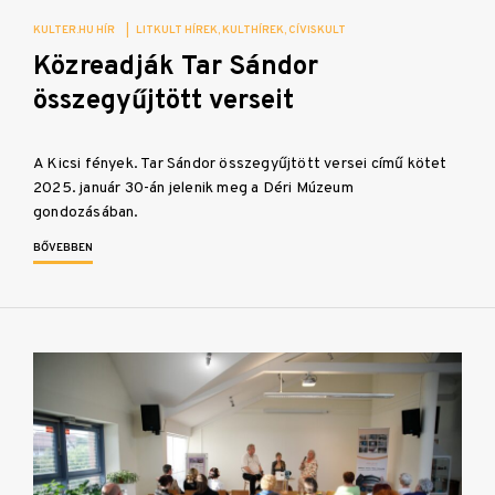
KULTER.HU HÍR
|
LITKULT HÍREK
KULTHÍREK
CÍVISKULT
Közreadják Tar Sándor
összegyűjtött verseit
A Kicsi fények. Tar Sándor összegyűjtött versei című kötet
2025. január 30-án jelenik meg a Déri Múzeum
gondozásában.
BŐVEBBEN