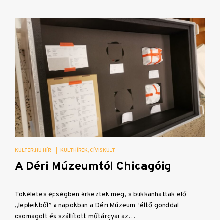
KULTER.HU HÍR
|
KULTHÍREK
CÍVISKULT
A Déri Múzeumtól Chicagóig
Tökéletes épségben érkeztek meg, s bukkanhattak elő
„lepleikből” a napokban a Déri Múzeum féltő gonddal
csomagolt és szállított műtárgyai az…