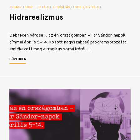
JUHÁSZ TIBOR
|
LITKULT TUDÓSÍTÁS
LITKULT
CÍVISKULT
Hidrarealizmus
Debrecen városa …az én országomban – Tar Sándor-napok
címmel április 5–14. között nagyszabású programsorozattal
emlékezett meg a tragikus sorsú íróról.…
BŐVEBBEN