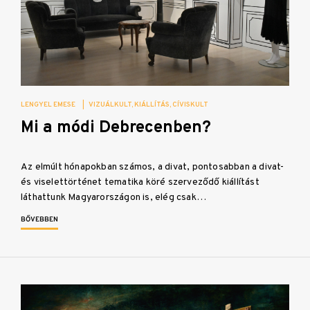
LENGYEL EMESE
|
VIZUÁLKULT
KIÁLLÍTÁS
CÍVISKULT
Mi a módi Debrecenben?
Az elmúlt hónapokban számos, a divat, pontosabban a divat-
és viselettörténet tematika köré szerveződő kiállítást
láthattunk Magyarországon is, elég csak…
BŐVEBBEN