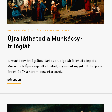
KULTER.HU HÍR
|
VIZUÁLKULT HÍREK
KULTHÍREK
Újra láthatod a Munkácsy-
trilógiát
A Munkácsy-trilógiához tartozó Golgotáról lehull a lepel a
Múzeumok Éjszakája alkalmából, így ismét együtt láthatják az
érdeklődők a három összetartozó…
BŐVEBBEN