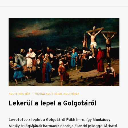
KULTER.HU HÍR
|
VIZUÁLKULT HÍREK
KULTHÍREK
Lekerül a lepel a Golgotáról
Levetette a leplet a Golgotáról Pákh Imre, így Munkácsy
Mihály trilógiájának harmadik darabja állandó jelleggel látható