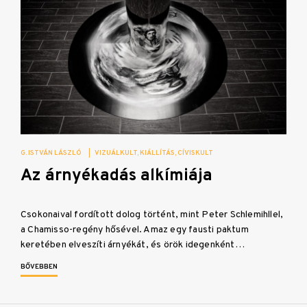
G. ISTVÁN LÁSZLÓ
|
VIZUÁLKULT
KIÁLLÍTÁS
CÍVISKULT
Az árnyékadás alkímiája
Csokonaival fordított dolog történt, mint Peter Schlemihllel,
a Chamisso-regény hősével. Amaz egy fausti paktum
keretében elveszíti árnyékát, és örök idegenként…
BŐVEBBEN