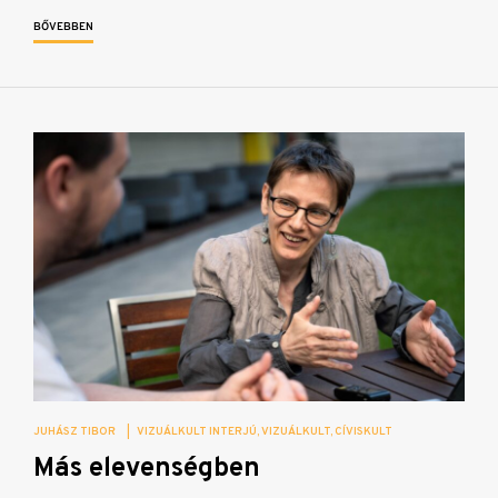
BŐVEBBEN
JUHÁSZ TIBOR
|
VIZUÁLKULT INTERJÚ
VIZUÁLKULT
CÍVISKULT
Más elevenségben