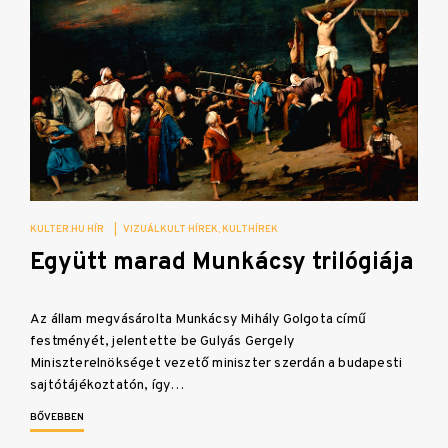
KULTER.HU HÍR
|
VIZUÁLKULT HÍREK
KULTHÍREK
Együtt marad Munkácsy trilógiája
Az állam megvásárolta Munkácsy Mihály Golgota című
festményét, jelentette be Gulyás Gergely
Miniszterelnökséget vezető miniszter szerdán a budapesti
sajtótájékoztatón, így…
BŐVEBBEN