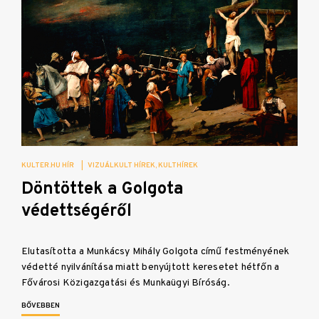
KULTER.HU HÍR
|
VIZUÁLKULT HÍREK
KULTHÍREK
Döntöttek a Golgota
védettségéről
Elutasította a Munkácsy Mihály Golgota című festményének
védetté nyilvánítása miatt benyújtott keresetet hétfőn a
Fővárosi Közigazgatási és Munkaügyi Bíróság.
BŐVEBBEN