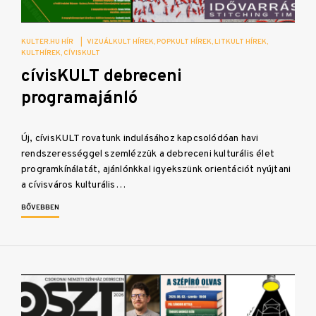
KULTER.HU HÍR
|
VIZUÁLKULT HÍREK
POPKULT HÍREK
LITKULT HÍREK
KULTHÍREK
CÍVISKULT
cívisKULT debreceni
programajánló
Új, cívisKULT rovatunk indulásához kapcsolódóan havi
rendszerességgel szemlézzük a debreceni kulturális élet
programkínálatát, ajánlónkkal igyekszünk orientációt nyújtani
a cívisváros kulturális…
BŐVEBBEN