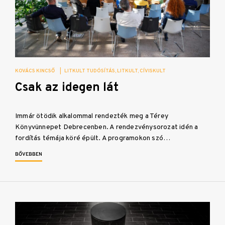
KOVÁCS KINCSŐ
|
LITKULT TUDÓSÍTÁS
LITKULT
CÍVISKULT
Csak az idegen lát
Immár ötödik alkalommal rendezték meg a Térey
Könyvünnepet Debrecenben. A rendezvénysorozat idén a
fordítás témája köré épült. A programokon szó…
BŐVEBBEN