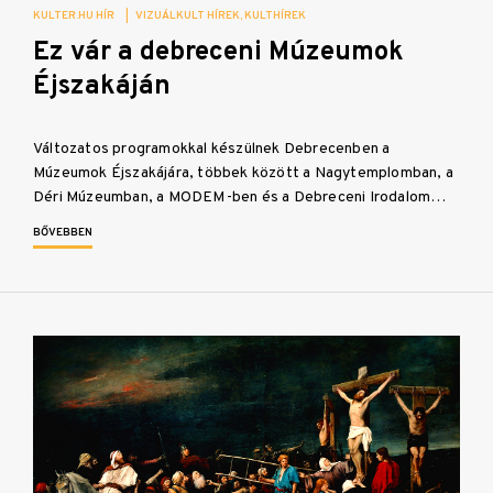
KULTER.HU HÍR
|
VIZUÁLKULT HÍREK
KULTHÍREK
Ez vár a debreceni Múzeumok
Éjszakáján
Változatos programokkal készülnek Debrecenben a
Múzeumok Éjszakájára, többek között a Nagytemplomban, a
Déri Múzeumban, a MODEM-ben és a Debreceni Irodalom…
BŐVEBBEN