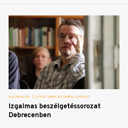
KULTER.HU HÍR
|
LITKULT HÍREK
KULTHÍREK
CÍVISKULT
Izgalmas beszélgetéssorozat
Debrecenben