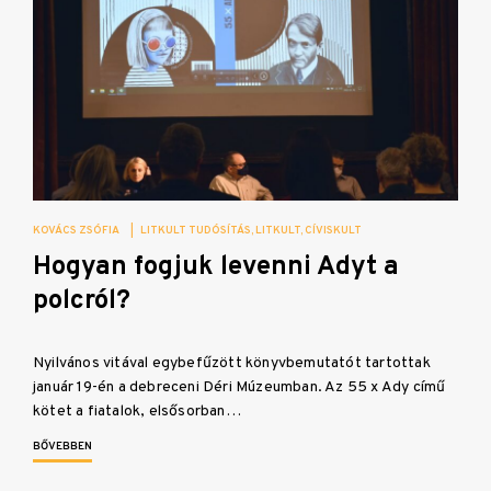
KOVÁCS ZSÓFIA
|
LITKULT TUDÓSÍTÁS
LITKULT
CÍVISKULT
Hogyan fogjuk levenni Adyt a
polcról?
Nyilvános vitával egybefűzött könyvbemutatót tartottak
január 19-én a debreceni Déri Múzeumban. Az 55 x Ady című
kötet a fiatalok, elsősorban…
BŐVEBBEN