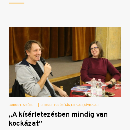
BODOR ERZSÉBET
|
LITKULT TUDÓSÍTÁS
LITKULT
CÍVISKULT
„A kísérletezésben mindig van
kockázat”