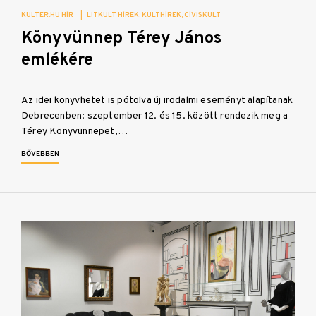
KULTER.HU HÍR
|
LITKULT HÍREK
KULTHÍREK
CÍVISKULT
Könyvünnep Térey János
emlékére
Az idei könyvhetet is pótolva új irodalmi eseményt alapítanak
Debrecenben: szeptember 12. és 15. között rendezik meg a
Térey Könyvünnepet,…
BŐVEBBEN