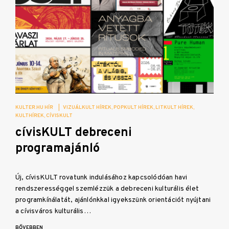
KULTER.HU HÍR
|
VIZUÁLKULT HÍREK
POPKULT HÍREK
LITKULT HÍREK
KULTHÍREK
CÍVISKULT
cívisKULT debreceni
programajánló
Új, cívisKULT rovatunk indulásához kapcsolódóan havi
rendszerességgel szemlézzük a debreceni kulturális élet
programkínálatát, ajánlónkkal igyekszünk orientációt nyújtani
a cívisváros kulturális…
BŐVEBBEN