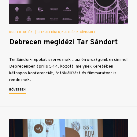
KULTER.HU HÍR
|
LITKULT HÍREK
KULTHÍREK
CÍVISKULT
Debrecen megidézi Tar Sándort
Tar Sándor-napokat szerveznek …az én országomban címmel
Debrecenben április 5-14. között, melynek keretében
kétnapos konferenciát, fotókiállítást és filmmaratont is
rendeznek.
BŐVEBBEN