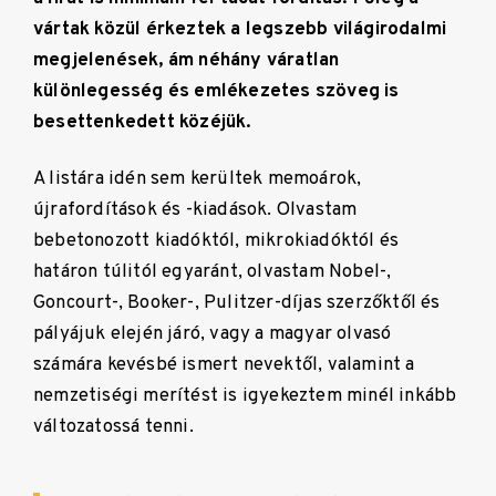
vártak közül érkeztek a legszebb világirodalmi
megjelenések, ám néhány váratlan
különlegesség és emlékezetes szöveg is
besettenkedett közéjük.
A listára idén sem kerültek memoárok,
újrafordítások és -kiadások. Olvastam
bebetonozott kiadóktól, mikrokiadóktól és
határon túlitól egyaránt, olvastam Nobel-,
Goncourt-, Booker-, Pulitzer-díjas szerzőktől és
pályájuk elején járó, vagy a magyar olvasó
számára kevésbé ismert nevektől, valamint a
nemzetiségi merítést is igyekeztem minél inkább
változatossá tenni.