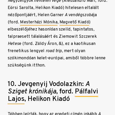
Négyzetgyök névtelen vége
(Alessandro Mari, ford.
Eörsi Sarolta, Helikon Kiadó) hitelesen eltalált
nézőpontjáért, Helen Garner
A vendégszobá
ja
(ford.
Mesterházi Mónika
,
Magvető Kiadó
)
elbeszélőjéhez hasonlóan szelíd, tapintatos,
talpraesett tálalásáért és Ziemowit Szczerek
Hetes
e (ford. Zöldy Áron, &), ez a kaotikusan
frenetikus lengyel
road trip
, mert olyan
szókimondóan kelet-európai, amiből többre lenne
szükségünk itthon.
10. Jevgenyij Vodolazkin:
A
Sziget krónikája
, ford.
Pálfalvi
Lajos
, Helikon Kiadó
Többen leírták, hogy az eredeti címén inkább
A