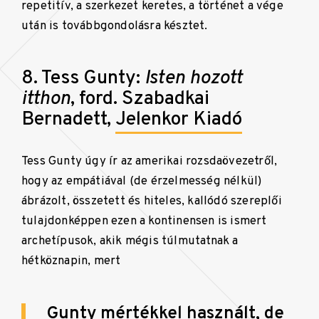
repetitív, a szerkezet keretes, a történet a vége
után is továbbgondolásra késztet.
8. Tess Gunty:
Isten hozott
itthon
, ford. Szabadkai
Bernadett,
Jelenkor Kiadó
Tess Gunty úgy ír az amerikai rozsdaövezetről,
hogy az empátiával (de érzelmesség nélkül)
ábrázolt, összetett és hiteles, kallódó szereplői
tulajdonképpen ezen a kontinensen is ismert
archetípusok, akik mégis túlmutatnak a
hétköznapin, mert
Gunty mértékkel használt, de