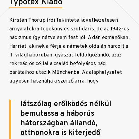
Typotex Kiadó
Kirsten Thorup írói tekintete következetesen
árnyalatokra fogékony és szolidáris, de az 1942-es
nácizmus így nézve sem fest jól. A dán exmanöken,
Harriet, akinek a férje a németek oldalán harcolt a
II. világháborúban, gyászát feldolgozandó, azaz
rekreációs céllal a család befolyásos náci
barátaihoz utazik Münchenbe. Az alaphelyzetet
ügyesen használja a szerző arra, hogy
látszólag erőlködés nélkül
bemutassa a háborús
hátországban állandó,
otthonokra is kiterjedő