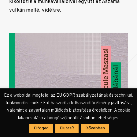
kiköltözik a munkavállalóival együtt az Aszama
vulkán mellé, vidékre.
Ez a weboldal megfelel az EU GDPR szabályzatának és technikai,
funkcionális cookie-kat használ a felhasználói élmény javítására,
valamint a zavartalan működés biztosítása érdekében. A cookie
kikapcsolása a böngésző beállításaiban lehetséges.
Elfogad
Elutasít
Bővebben