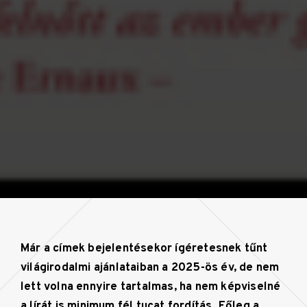
Már a címek bejelentésekor ígéretesnek tűnt
világirodalmi ajánlataiban a 2025-ös év, de nem
lett volna ennyire tartalmas, ha nem képviselné
a lírát is minimum fél tucat fordítás. Főleg a