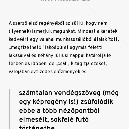
A szerző első regényéből az sül ki, hogy nem
(ilyennek) ismerjük magunkat. Mindezt a keretek
kedvéért egy valahai munkásszállóból átalakított,
„megfizethető” lakóépület egymás feletti
lakásaival és néhány júliusi nappal határolja le
térben és időben, de „csal”, kitágítja ezeket,
valójában évtizedes előzmények és
számtalan vendégszöveg (még
egy képregény is!) zsúfolódik
ebbe a több nézőpontból
elmesélt, sokfelé futó
történetbe.