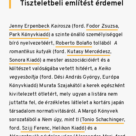
Tiszteletbeli említést érdemel
Jenny Erpenbeck
Kairosz
a (ford.
Fodor Zsuzsa
,
Park Könyvkiadó
) a szinte önálló személyiséggel
bíró nyelvezetéért,
Roberto Bolaño
tollából
A
romantikus kutyák
(ford.
Kutasy Mercédesz
,
Sonora Kiadó
) a mester asszociációiért és a
költészet valóságába vetett hitéért, a
Keiko
vegyesboltja
(ford. Dési András György, Európa
Könyvkiadó) Murata Szajakától a kerek egészként
kivitelezett ötletért, mely ugyan a listára nem
juttatta fel, de érzékletes látlelet a kortárs japán
társadalom normativitásáról. A Margó Könyvek
sorozatából a
Nem úgy, mint ti
(
Tonio Schachinger
,
ford.
Szijj Ferenc
,
Helikon Kiadó
) és a