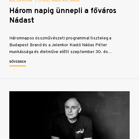
KULTER.HU HÍR
|
LITKULT HÍREK
KULTHÍREK
Három napig ünnepli a főváros
Nádast
Háromnapos összművészeti programmal tiszteleg a
Budapest Brand és a Jelenkor Kiadó Nádas Péter
munkássága és életműve előtt szeptember 30. és…
BŐVEBBEN