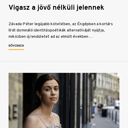
Vigasz a jövő nélküli jelennek
Závada Péter legújabb kötetében, az Éngépben a kortárs
lírát domináló identitáspoétikák alternatíváját nyújtja,
miközben új lendületet ad az elmúlt években…
BŐVEBBEN