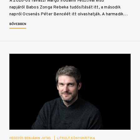
A 2026-os Tavaszi Margó Irodalmi Fesztivál első
napjáról Babos Zonga Rebeka tudósítását itt, a második
napról Ocsenás Péter Bencéét itt olvashatják. A harmadik…
BŐVEBBEN
HEGEDÜS BENJÁMIN JUTAS
|
LITKULT
KÖNYVKRITIKA