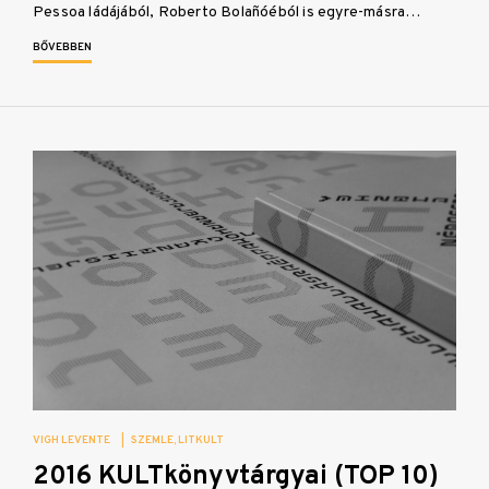
Pessoa ládájából, Roberto Bolañóéból is egyre-másra…
BŐVEBBEN
VIGH LEVENTE
|
SZEMLE
LITKULT
2016 KULTkönyvtárgyai (TOP 10)