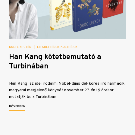
KULTER.HU HÍR
|
LITKULT HÍREK
KULTHÍREK
Han Kang kötetbemutató a
Turbinában
Han Kang, az idei irodalmi Nobel-díjas dél-koreai író harmadik
magyarul megjelenő könyvét november 27-én 19 órakor
mutatják be a Turbinában.
BŐVEBBEN