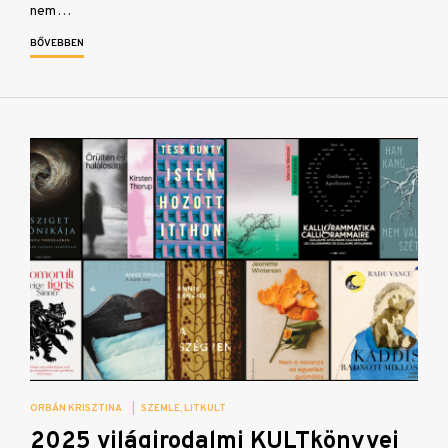
nem…
BŐVEBBEN
ORBÁN KRISZTINA
|
SZEMLE
LITKULT
2025 világirodalmi KULTkönyvei