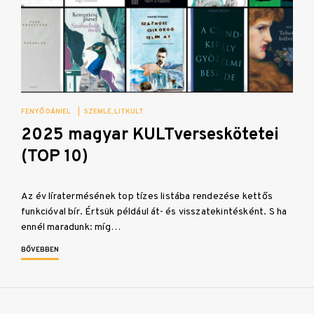
FENYŐ DÁNIEL
|
SZEMLE
LITKULT
2025 magyar KULTverseskötetei
(TOP 10)
Az év líratermésének top tízes listába rendezése kettős
funkcióval bír. Értsük például át- és visszatekintésként. S ha
ennél maradunk: míg…
BŐVEBBEN