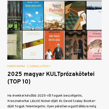
DOBOS BARNA
|
SZEMLE
LITKULT
2025 magyar KULTprózakötetei
(TOP 10)
Ha évekkel később 2025-ről fogunk beszélgetni,
Krasznahorkai László Nobel-díját és David Szalay Booker-
díját fogjuk felemlegetni. Ilyen páratlan együttállásra még