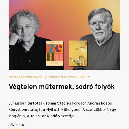
OCSENÁS PÉTER BENCE
|
LITKULT TUDÓSÍTÁS
LITKULT
Végtelen műtermek, sodró folyók
Júniusban tartották Tolnai Ottó és Forgách András közös
könyvbemutatóját a Nyitott Műhelyben. A szerzőkkel Nagy
Boglárka, a Jelenkor Kiadó vezetője…
BŐVEBBEN