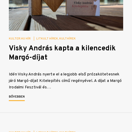
KULTER.HU HÍR
|
LITKULT HÍREK
KULTHÍREK
Visky András kapta a kilencedik
Margó-díjat
Idén Visky András nyerte el a legjobb első prózakötetesnek
járó Margó-díjat Kitelepítés című regényével. A díjat a Margó
Irodalmi Fesztivál és…
BŐVEBBEN