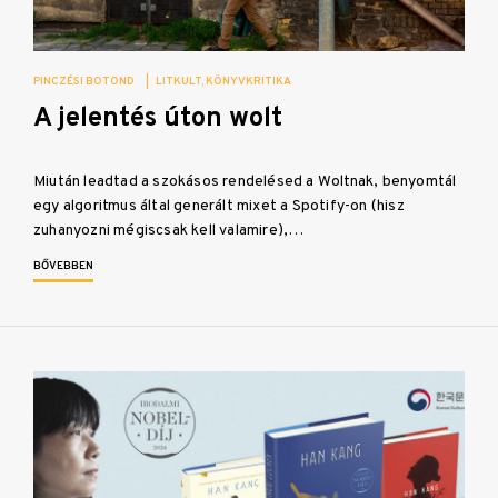
PINCZÉSI BOTOND
|
LITKULT
KÖNYVKRITIKA
A jelentés úton wolt
Miután leadtad a szokásos rendelésed a Woltnak, benyomtál
egy algoritmus által generált mixet a Spotify-on (hisz
zuhanyozni mégiscsak kell valamire),…
BŐVEBBEN