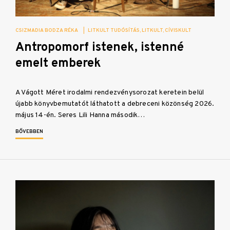
CSIZMADIA BODZA RÉKA
|
LITKULT TUDÓSÍTÁS
LITKULT
CÍVISKULT
Antropomorf istenek, istenné
emelt emberek
A Vágott Méret irodalmi rendezvénysorozat keretein belül
újabb könyvbemutatót láthatott a debreceni közönség 2026.
május 14-én. Seres Lili Hanna második…
BŐVEBBEN