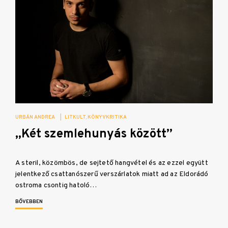
URBÁN ANDREA
|
LITKULT
KÖNYVKRITIKA
„Két szemlehunyás között”
A steril, közömbös, de sejtető hangvétel és az ezzel együtt
jelentkező csattanószerű verszárlatok miatt ad az Eldorádó
ostroma csontig hatoló…
BŐVEBBEN