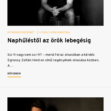
PETNEHÁZI ERZSÉBET
|
LITKULT
KÖNYVKRITIKA
Naphűléstől az örök lebegésig
Sci-fi vagy nem sci-fi? – merül fel az olvasóban a kérdés
Egressy Zoltán Hold on című regényének olvasása közben.
A…
BŐVEBBEN