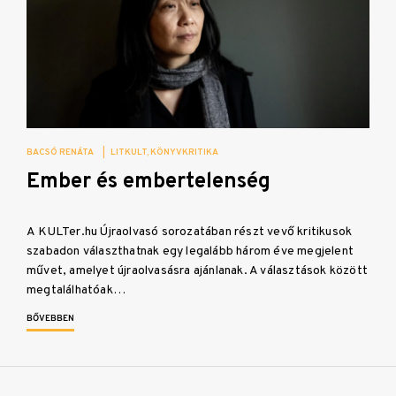
BACSÓ RENÁTA
|
LITKULT
KÖNYVKRITIKA
Ember és embertelenség
A KULTer.hu Újraolvasó sorozatában részt vevő kritikusok
szabadon választhatnak egy legalább három éve megjelent
művet, amelyet újraolvasásra ajánlanak. A választások között
megtalálhatóak…
BŐVEBBEN