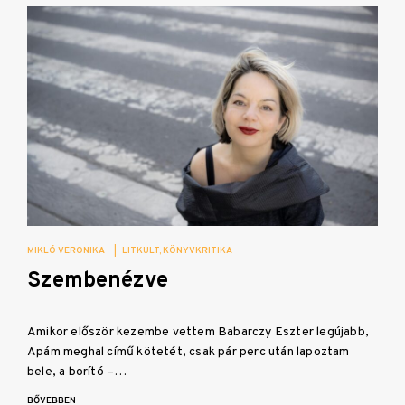
MIKLÓ VERONIKA
|
LITKULT
KÖNYVKRITIKA
Szembenézve
Amikor először kezembe vettem Babarczy Eszter legújabb,
Apám meghal című kötetét, csak pár perc után lapoztam
bele, a borító –…
BŐVEBBEN