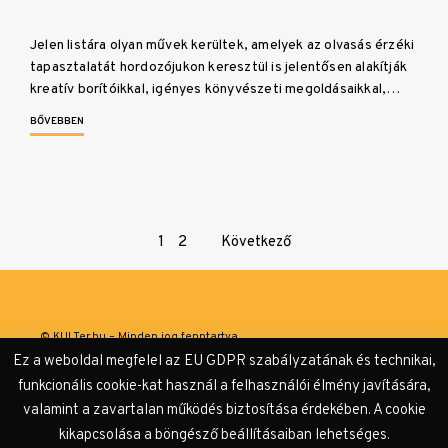
Jelen listára olyan művek kerültek, amelyek az olvasás érzéki
tapasztalatát hordozójukon keresztül is jelentősen alakítják
kreatív borítóikkal, igényes könyvészeti megoldásaikkal,…
BŐVEBBEN
Page
1
2
Következő
navigation
© KULTer.hu – Minden jog fenntartva
Ez a weboldal megfelel az EU GDPR szabályzatának és technikai,
Impresszum
Szerzőink
Támogatók & Partnerek
funkcionális cookie-kat használ a felhasználói élmény javítására,
valamint a zavartalan működés biztosítása érdekében. A cookie
Adatvédelmi tájékoztató
kikapcsolása a böngésző beállításaiban lehetséges.