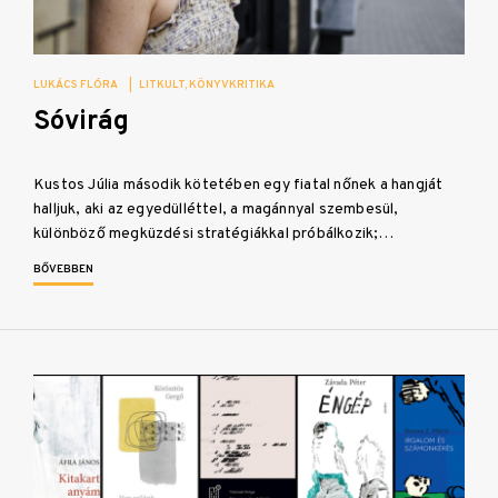
LUKÁCS FLÓRA
|
LITKULT
KÖNYVKRITIKA
Sóvirág
Kustos Júlia második kötetében egy fiatal nőnek a hangját
halljuk, aki az egyedülléttel, a magánnyal szembesül,
különböző megküzdési stratégiákkal próbálkozik;…
BŐVEBBEN