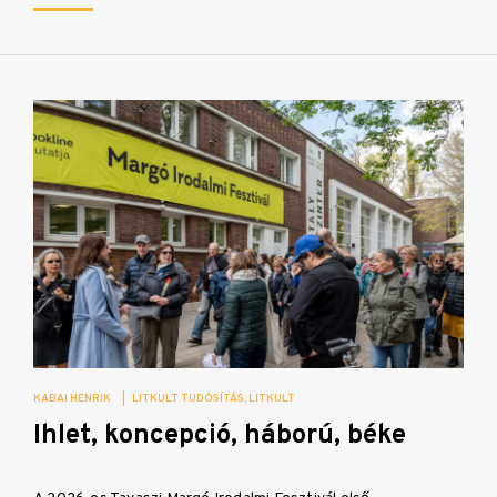
KABAI HENRIK
|
LITKULT TUDÓSÍTÁS
LITKULT
Ihlet, koncepció, háború, béke