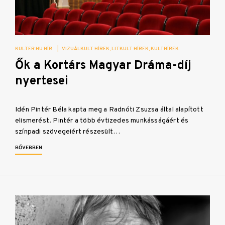
KULTER.HU HÍR
|
VIZUÁLKULT HÍREK
LITKULT HÍREK
KULTHÍREK
Ők a Kortárs Magyar Dráma-díj
nyertesei
Idén Pintér Béla kapta meg a Radnóti Zsuzsa által alapított
elismerést. Pintér a több évtizedes munkásságáért és
színpadi szövegeiért részesült…
BŐVEBBEN