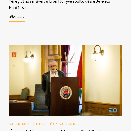
Térey János műveit a Libri Könyvesboltok és a Jelenkor
Kiadó. Az…
BŐVEBBEN
KULTER.HU HÍR
|
LITKULT HÍREK
KULTHÍREK