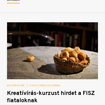
BŐVEBBEN
KULTER.HU HÍR
|
LITKULT HÍREK
KULTHÍREK
Kreatívírás-kurzust hirdet a FISZ
fiataloknak