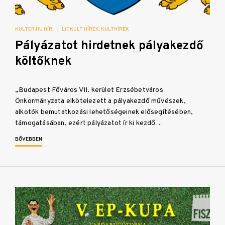
KULTER.HU HÍR
|
LITKULT HÍREK
KULTHÍREK
Pályázatot hirdetnek pályakezdő
költőknek
„Budapest Főváros VII. kerület Erzsébetváros
Önkormányzata elkötelezett a pályakezdő művészek,
alkotók bemutatkozási lehetőségeinek elősegítésében,
támogatásában, ezért pályázatot ír ki kezdő…
BŐVEBBEN