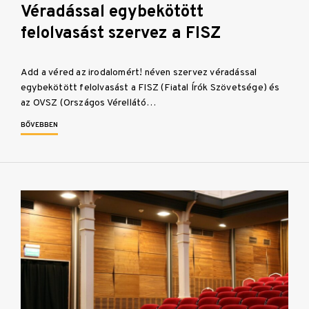
Véradással egybekötött
felolvasást szervez a FISZ
Add a véred az irodalomért! néven szervez véradással
egybekötött felolvasást a FISZ (Fiatal Írók Szövetsége) és
az OVSZ (Országos Vérellátó…
BŐVEBBEN