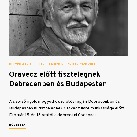
KULTER.HU HÍR
|
LITKULT HÍREK
KULTHÍREK
CÍVISKULT
Oravecz előtt tisztelegnek
Debrecenben és Budapesten
A szerző nyolcanegyedik születésnapján Debrecenben és
Budapesten is tisztelegnek Oravecz Imre munkássága előtt.
Február 15-én 18 órától a debreceni Csokonai…
BŐVEBBEN