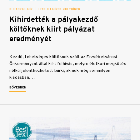
KULTER.HU HÍR
|
LITKULT HÍREK
KULTHÍREK
Kihirdették a pályakezdő
költőknek kiírt pályázat
eredményét
Kezdő, tehetséges költőknek szólt az Erzsébetvárosi
Önkormányzat által kiírt felhívás, melyre életkori megkötés
nélkül jelentkezhetett bárki, akinek még semmilyen
kiadásban,…
BŐVEBBEN