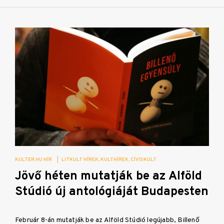
KULTER.HU HÍR
|
LITKULT HÍREK
KULTHÍREK
CÍVISKULT
Jövő héten mutatják be az Alföld
Stúdió új antológiáját Budapesten
Február 8-án mutatják be az Alföld Stúdió legújabb, Billenő