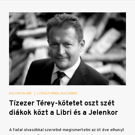
KULTER.HU HÍR
|
LITKULT HÍREK
KULTHÍREK
Tízezer Térey-kötetet oszt szét
diákok közt a Libri és a Jelenkor
A fiatal olvasókkal szeretné megismertetni az öt éve elhunyt