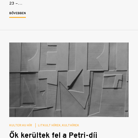
23 –…
BŐVEBBEN
KULTER.HU HÍR
|
LITKULT HÍREK
KULTHÍREK
Ők kerültek fel a Petri-díj