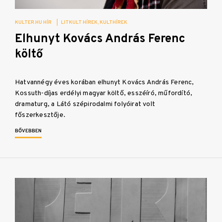
KULTER.HU HÍR
|
LITKULT HÍREK
KULTHÍREK
Elhunyt Kovács András Ferenc
költő
Hatvannégy éves korában elhunyt Kovács András Ferenc,
Kossuth-díjas erdélyi magyar költő, esszéíró, műfordító,
dramaturg, a Látó szépirodalmi folyóirat volt
főszerkesztője.
BŐVEBBEN