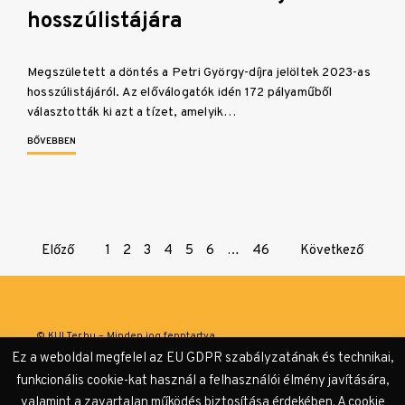
hosszúlistájára
Megszületett a döntés a Petri György-díjra jelöltek 2023-as
hosszúlistájáról. Az előválogatók idén 172 pályaműből
választották ki azt a tízet, amelyik…
BŐVEBBEN
Page
Előző
1
2
3
4
5
6
…
46
Következő
navigation
© KULTer.hu – Minden jog fenntartva
Ez a weboldal megfelel az EU GDPR szabályzatának és technikai,
Impresszum
Szerzőink
Támogatók & Partnerek
funkcionális cookie-kat használ a felhasználói élmény javítására,
valamint a zavartalan működés biztosítása érdekében. A cookie
Adatvédelmi tájékoztató