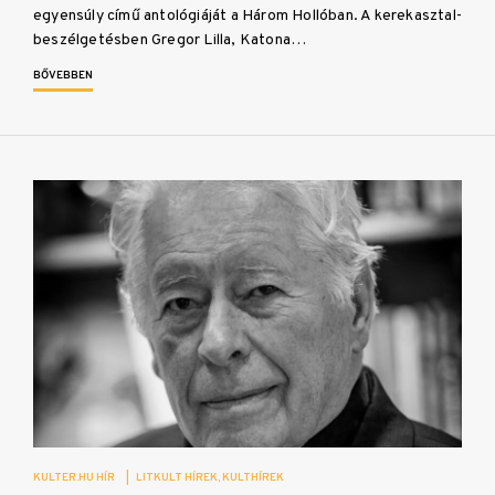
egyensúly című antológiáját a Három Hollóban. A kerekasztal-
beszélgetésben Gregor Lilla, Katona…
BŐVEBBEN
KULTER.HU HÍR
|
LITKULT HÍREK
KULTHÍREK