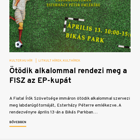
KULTER.HU HÍR
|
LITKULT HÍREK
KULTHÍREK
Ötödik alkalommal rendezi meg a
FISZ az EP-kupát
A Fiatal Írók Szövetsége immáron ötödik alkalommal szervezi
meg labdarúgótornáját, Esterházy Péterre emlékezve. A
rendezvényre április 13-án a Bikás Parkban…
BŐVEBBEN