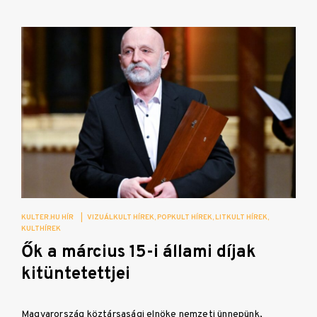
KULTER.HU HÍR
|
VIZUÁLKULT HÍREK
POPKULT HÍREK
LITKULT HÍREK
KULTHÍREK
Ők a március 15-i állami díjak
kitüntetettjei
Magyarország köztársasági elnöke nemzeti ünnepünk,