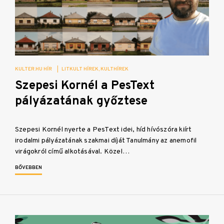
KULTER.HU HÍR
|
LITKULT HÍREK
KULTHÍREK
Szepesi Kornél a PesText
pályázatának győztese
Szepesi Kornél nyerte a PesText idei, híd hívószóra kiírt
irodalmi pályázatának szakmai díját Tanulmány az anemofil
virágokról című alkotásával. Közel…
BŐVEBBEN