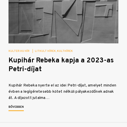
KULTER.HU HÍR
|
LITKULT HÍREK
KULTHÍREK
Kupihár Rebeka kapja a 2023-as
Petri-díjat
Kupihár Rebeka nyerte el az idei Petri-díjat, amelyet minden
évben a legígéretesebb kötet nélküli pályakezdőnek adnak
át. A díjazott jutalma…
BŐVEBBEN