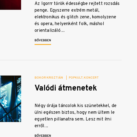
Az Igorrr török édességbe rejtett rozsdás
penge. Egyszerre extrém metál,
elektronikus és glitch zene, komolyzene
és opera, helyenként folk, máshol
orientalizáló…
BŐVEBBEN
BOKOR KRISZTIÁN
|
POPKULT
KONCERT
Valódi átmenetek
Négy órája táncolok kis szünetekkel, de
ülni egészen biztos, hogy nem ültem le
egyetlen pillanatra sem. Lesz mit írni
erről…
BŐVEBBEN