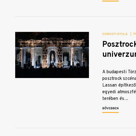
SOMOGYI GYULA
|
P
Posztroc
univerzu
A budapesti Törz
posztrock szcén
Lassan építkező
egyedi atmoszfé
terében és…
BŐVEBBEN