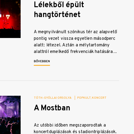
Lélekből épült
hangtörténet
A megnyilvánult szónikus tér az alapvető
pontig vezet vissza egyetlen másodperc
alatt: létezel. Aztán a mélytartomány
alattról emelkedő frekvenciák hatására…
BŐVEBBEN
TÓTH-GYÓLLAI ORSOLYA
|
POPKULT
KONCERT
A Mostban
Az utóbbi időben megszaporodtak a
koncertduplázások és stadiontriplázások.