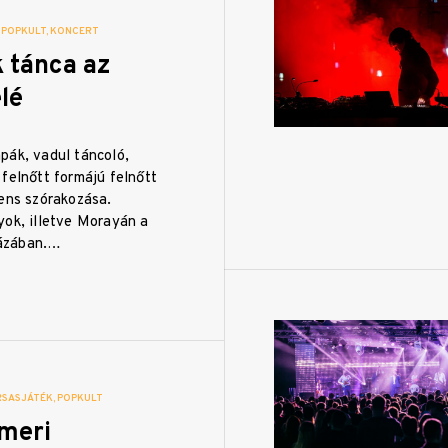
POPKULT
KONCERT
k tánca az
elé
pák, vadul táncoló,
felnőtt formájú felnőtt
gens szórakozása.
yok, illetve Morayán a
ázában.…
RSASJÁTÉK
POPKULT
ameri