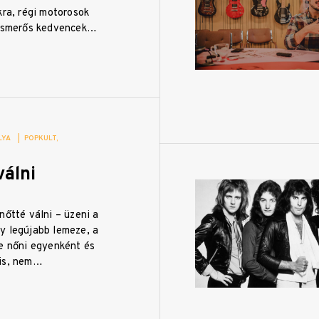
kra, régi motorosok
 ismerős kedvencek…
LYA
|
POPKULT
válni
nőtté válni – üzeni a
y legújabb lemeze, a
ne nőni egyenként és
 is, nem…