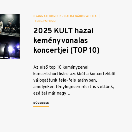
GYARMATI DOMINIK - GALDA GÁBOR ATTILA
|
ZENE
POPKULT
2025 KULT hazai
keményvonalas
koncertjei (TOP 10)
Az első top 10 keményzenei
koncertshortlistre azokból a koncertekből
válogattunk fele-fele arányban,
amelyeken ténylegesen részt is vettünk,
ezáltal már nagy…
BŐVEBBEN