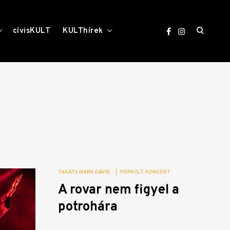
open
toggle
toggle
cívisKULT
KULThírek
child
child
menu
menu
search
form
TAKÁTS MÁRK DÁVID
|
POPKULT
KONCERT
A rovar nem figyel a
potrohára