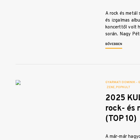
A rock és metál 
és izgalmas alb
koncerttől volt
során. Nagy Pé
BŐVEBBEN
GYARMATI DOMINIK - 
ZENE
POPKULT
2025 KU
rock- és 
(TOP 10)
A már-már hagy