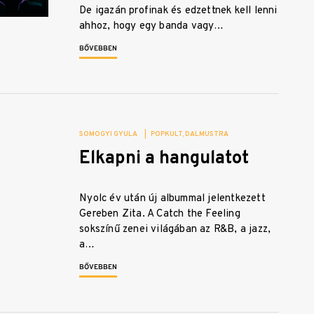
De igazán profinak és edzettnek kell lenni
ahhoz, hogy egy banda vagy…
BŐVEBBEN
SOMOGYI GYULA
|
POPKULT
DALMUSTRA
Elkapni a hangulatot
Nyolc év után új albummal jelentkezett
Gereben Zita. A Catch the Feeling
sokszínű zenei világában az R&B, a jazz,
a…
BŐVEBBEN