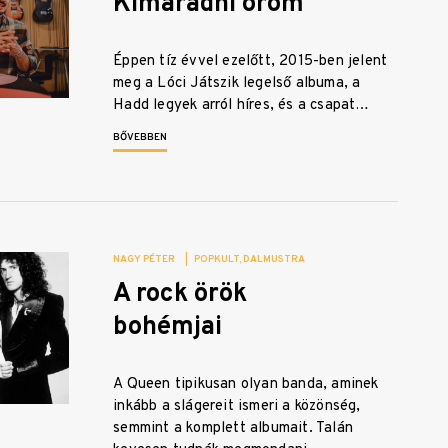
Kimaradni öröm
Éppen tíz évvel ezelőtt, 2015-ben jelent
meg a Lóci Játszik legelső albuma, a
Hadd legyek arról híres, és a csapat…
BŐVEBBEN
NAGY PÉTER
|
POPKULT
DALMUSTRA
A rock örök
bohémjai
A Queen tipikusan olyan banda, aminek
inkább a slágereit ismeri a közönség,
semmint a komplett albumait. Talán