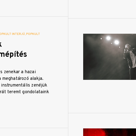
OPKULT INTERJÚ
POPKULT
k
mépítés
s zenekar a hazai
a meghatározó alakja.
 instrumentális zenéjük
rát teremt gondolataink