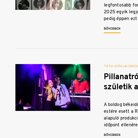
legfontosabb fo
2025 egyik leg
pedig éppen ezt 
BŐVEBBEN
TÓTH-GYÓLLAI ORSO
Pillanatró
születik 
A boldog békeid
estére esett a 
alapuló produkci
időpont ellenér
BŐVEBBEN