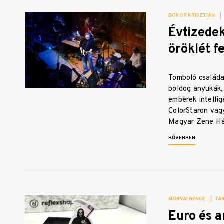
BOKOR KRISZTIÁN
|
Évtizede
öröklét f
Tomboló családa
boldog anyukák, 
emberek intelli
ColorStaron vag
Magyar Zene H
BŐVEBBEN
MORVAI BENCE
|
TÁ
Euro és 