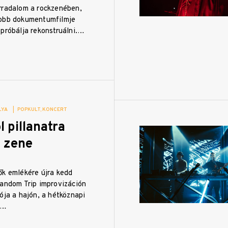
rradalom a rockzenében,
jobb dokumentumfilmje
próbálja rekonstruálni.…
LYA
|
POPKULT
KONCERT
l pillanatra
a zene
ők emlékére újra kedd
Random Trip improvizáción
ója a hajón, a hétköznapi
e…