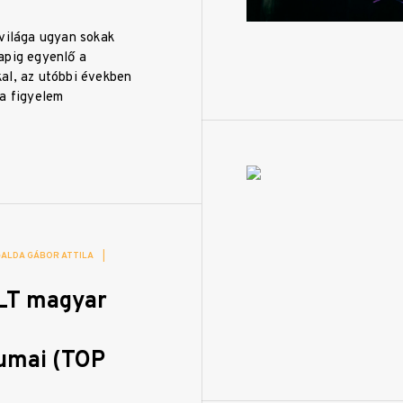
 világa ugyan sokak
apig egyenlő a
al, az utóbbi években
 a figyelem
…
GALDA GÁBOR ATTILA
|
LT magyar
umai (TOP