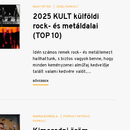
NAGY PÉTER
|
ZENE
POPKULT
2025 KULT külföldi
rock- és metáldalai
(TOP 10)
Idén számos remek rock– és metállemezt
hallhattunk, s biztos vagyok benne, hogy
minden keményzenei alműfaj kedvelője
talált valami kedvére valót,…
BŐVEBBEN
BARNA BORBÁLA
|
POPKULT INTERJÚ
POPKULT