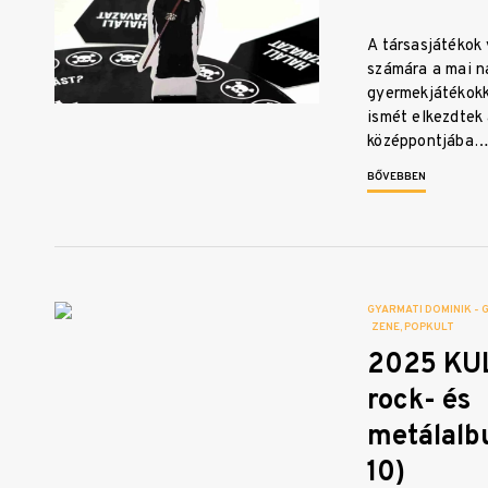
A társasjátékok
számára a mai n
gyermekjátékokk
ismét elkezdtek
középpontjába
BŐVEBBEN
GYARMATI DOMINIK - 
ZENE
POPKULT
2025 KU
rock- és
metálalb
10)