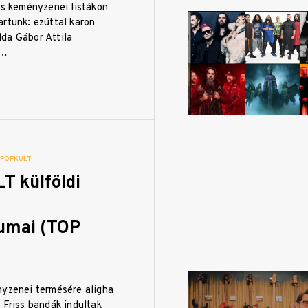
es keményzenei listákon
rtunk: ezúttal karon
da Gábor Attila
,…
POPKULT
T külföldi
umai (TOP
nyzenei termésére aligha
 Friss bandák indultak