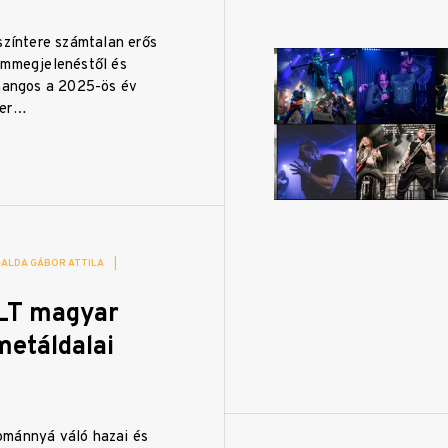
színtere számtalan erős
ummegjelenéstől és
 hangos a 2025-ös év
ter…
GALDA GÁBOR ATTILA
|
LT magyar
metáldalai
ománnyá váló hazai és