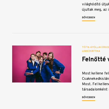
világhódító útju
újultak meg, az
BŐVEBBEN
TÓTH-GYÓLLAI ORSO
LEMEZKRITIKA
Felnőtté 
Most kellene fel
Csaknekedkislán
Most. Fel kelle
társadalomként
BŐVEBBEN