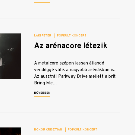
LAKI PÉTER
|
POPKULT
KONCERT
Az arénacore létezik
A metalcore szépen lassan állandó
vendéggé válik a nagyobb arénákban is.
Az ausztrál Parkway Drive mellett a brit
Bring Me…
BŐVEBBEN
BOKOR KRISZTIÁN
|
POPKULT
KONCERT