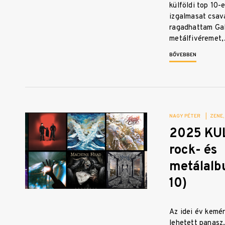
külföldi top 10-
izgalmasat csava
ragadhattam Gal
metálfivéremet
BŐVEBBEN
NAGY PÉTER
|
ZENE
2025 KUL
rock- és
metálalb
10)
Az idei év kemé
lehetett panasz.