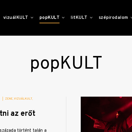
toggle
toggle
toggle
vizuálKULT
popKULT
litKULT
szépirodalom
child
child
child
menu
menu
menu
popKULT
|
ZENE
VIZUÁLKULT
ni az erőt
százada történt talán a