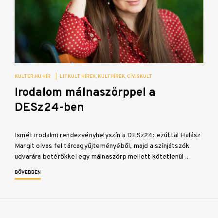
KULTER.HU HÍR
|
LITKULT HÍREK
KULTHÍREK
CÍVISKULT
Irodalom málnaszörppel a
DESz24-ben
Ismét irodalmi rendezvényhelyszín a DESz24: ezúttal Halász
Margit olvas fel tárcagyűjteményéből, majd a színjátszók
udvarára betérőkkel egy málnaszörp mellett kötetlenül…
BŐVEBBEN