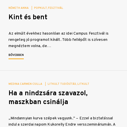
NÉMETH ANNA
|
POPKULT
FESZTIVÁL
Kint és bent
Az elmúlt évekhez hasonlóan az idei Campus Fesztivál is
rengeteg jó programot kínált. Több fellépőt is szívesen
megnéztem volna, de…
BŐVEBBEN
MEDINA CARMEN CSILLA
|
LITKULT TUDÓSÍTÁS
LITKULT
Ha a nindzsára szavazol,
maszkban csinálja
„Mindannyian kurva szépek vagyunk.” – Ezzel a biztatással
indul a szerdai napom Kukorelly Endre versszemináriumán. A