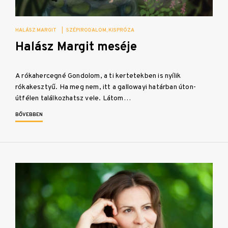
HALÁSZ MARGIT
|
SZÉPIRODALOM
KISPRÓZA
Halász Margit meséje
A rókahercegné Gondolom, a ti kertetekben is nyílik
rókakesztyű. Ha meg nem, itt a gallowayi határban úton-
útfélen találkozhatsz vele. Látom…
BŐVEBBEN