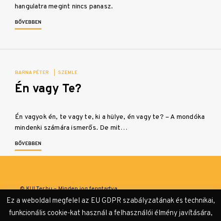
hangulatra megint nincs panasz.
BŐVEBBEN
BARNA PÉTER
|
SZEMLE
Én vagy Te?
Én vagyok én, te vagy te, ki a hülye, én vagy te? – A mondóka
mindenki számára ismerős. De mit…
BŐVEBBEN
© KULTer.hu – Minden jog fenntartva
Ez a weboldal megfelel az EU GDPR szabályzatának és technikai,
Impresszum
Szerzőink
Támogatók & Partnerek
funkcionális cookie-kat használ a felhasználói élmény javítására,