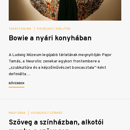
TAKÁCS DALMA
|
VIZUÁLKULT
KIÁLLÍTÁS
Bowie a nyári konyhában
A Ludwig Múzeum legújabb tárlatának megnyitóján Pajor
Tamás, a Neurotic zenekar egykori frontembere a
„szubkultúra és a képzőművészet boncasztala”-ként
definiálta…
BŐVEBBEN
NAGY SÁRA
|
VIZUÁLKULT
SZÍNHÁZ
Szöveg a színházban, alkotói