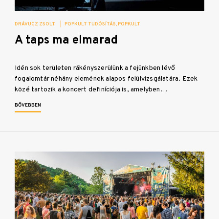
DRÁVUCZ ZSOLT
|
POPKULT TUDÓSÍTÁS
POPKULT
A taps ma elmarad
Idén sok területen rákényszerülünk a fejünkben lévő
fogalomtár néhány elemének alapos felülvizsgálatára. Ezek
közé tartozik a koncert definíciója is, amelyben…
BŐVEBBEN