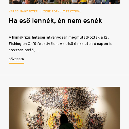
VÁRADI NAGY PÉTER
|
ZENE
POPKULT
FESZTIVÁL
Ha eső lennék, én nem esnék
A klímakrízis hatásai látványosan megmutatkoztak a 12.
Fishing on Orfű fesztiválon. Az első és az utolsó napon is
hosszan tartó,…
BŐVEBBEN