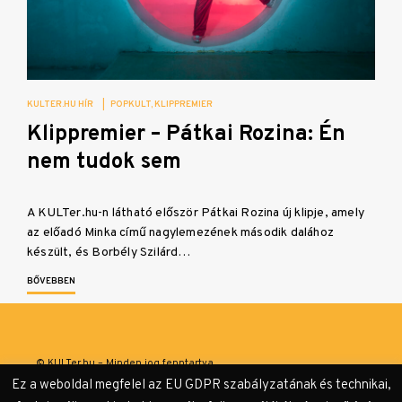
KULTER.HU HÍR
|
POPKULT
KLIPPREMIER
Klippremier – Pátkai Rozina: Én
nem tudok sem
A KULTer.hu-n látható először Pátkai Rozina új klipje, amely
az előadó Minka című nagylemezének második dalához
készült, és Borbély Szilárd…
BŐVEBBEN
© KULTer.hu – Minden jog fenntartva
Ez a weboldal megfelel az EU GDPR szabályzatának és technikai,
Impresszum
Szerzőink
Támogatók & Partnerek