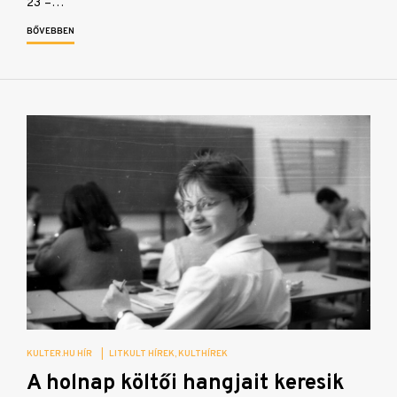
23 –…
BŐVEBBEN
KULTER.HU HÍR
|
LITKULT HÍREK
KULTHÍREK
A holnap költői hangjait keresik