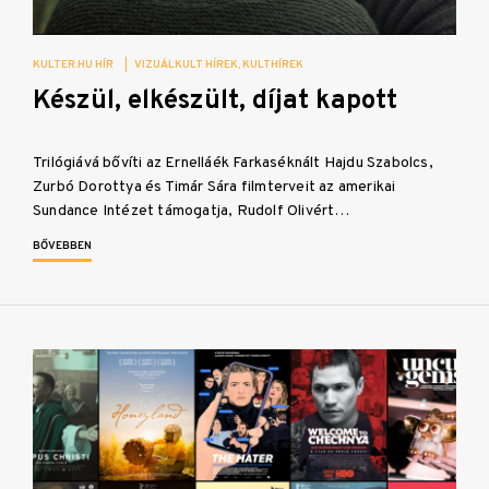
KULTER.HU HÍR
|
VIZUÁLKULT HÍREK
KULTHÍREK
Készül, elkészült, díjat kapott
Trilógiává bővíti az Ernelláék Farkaséknált Hajdu Szabolcs,
Zurbó Dorottya és Timár Sára filmterveit az amerikai
Sundance Intézet támogatja, Rudolf Olivért…
BŐVEBBEN