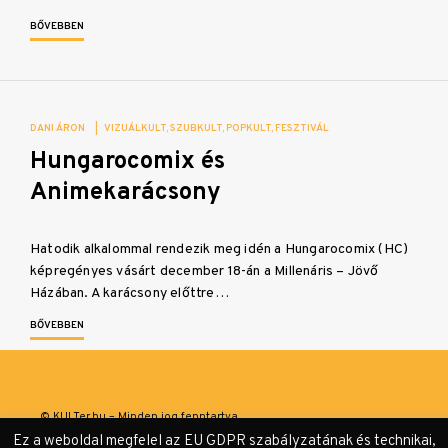
BŐVEBBEN
DANI ÁRON
|
VIZUÁLKULT
SZUBKULT
POPKULT
FESZTIVÁL
Hungarocomix és
Animekarácsony
Hatodik alkalommal rendezik meg idén a Hungarocomix (HC)
képregényes vásárt december 18-án a Millenáris – Jövő
Házában. A karácsony előttre…
BŐVEBBEN
© KULTer.hu – Minden jog fenntartva
Ez a weboldal megfelel az EU GDPR szabályzatának és technikai,