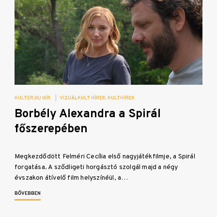
KULTER.HU HÍR
|
VIZUÁLKULT HÍREK
KULTHÍREK
Borbély Alexandra a Spirál
főszerepében
Megkezdődött Felméri Cecília első nagyjátékfilmje, a Spirál
forgatása. A sződligeti horgásztó szolgál majd a négy
évszakon átívelő film helyszínéül, a…
BŐVEBBEN