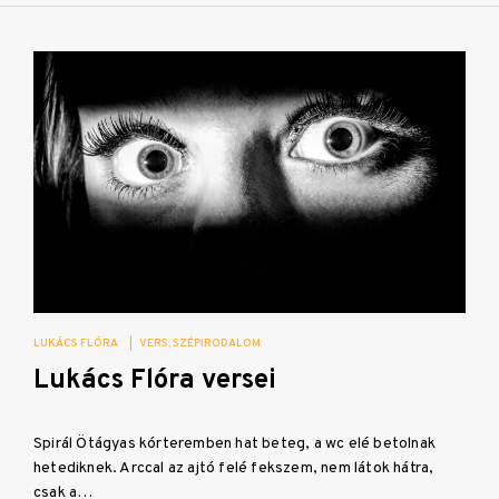
LUKÁCS FLÓRA
|
VERS
SZÉPIRODALOM
Lukács Flóra versei
Spirál Ötágyas kórteremben hat beteg, a wc elé betolnak
hetediknek. Arccal az ajtó felé fekszem, nem látok hátra,
csak a…