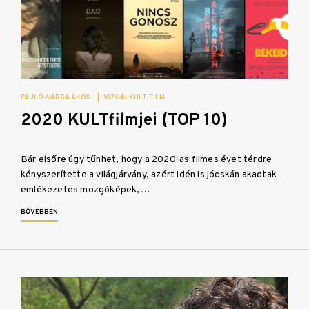
PAULÓ-VARGA ÁKOS
|
VIZUÁLKULT
FILM
2020 KULTfilmjei (TOP 10)
Bár elsőre úgy tűnhet, hogy a 2020-as filmes évet térdre
kényszerítette a világjárvány, azért idén is jócskán akadtak
emlékezetes mozgóképek,…
BŐVEBBEN