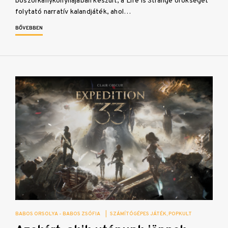
boszorkánykonyhájában készült, a Life is Strange örökségét
folytató narratív kalandjáték, ahol…
BŐVEBBEN
BABOS ORSOLYA - BABOS ZSÓFIA
|
SZÁMÍTÓGÉPES JÁTÉK
POPKULT