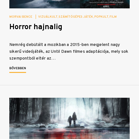
MORVAI BENCE
|
VIZUÁLKULT
SZÁMÍTÓGÉPES JÁTÉK
POPKULT
FILM
Horror hajnalig
Nemrég debütált a mozikban a 2015-ben megjelent nagy
sikerű videójáték, az Until Dawn filmes adaptációja, mely sok
szempontból eltér az…
BŐVEBBEN