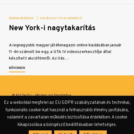
BARNA BENEDEK
|
VIZUÁLKULT
FILM
ANIMÁCIÓ
New York-i nagytakarítás
A legnagyobb magyar játékmagazin online kiadásában január
11-én számolt be egy, a GTA IV videoszerkesztője által
készített akciófilmről. Az írás…
BŐVEBBEN
© KULTer.hu – Minden jog fenntartva
Ez a weboldal megfelel az EU GDPR szabályzatának és technikai,
Impresszum
Szerzőink
Támogatók & Partnerek
funkcionális cookie-kat használ a felhasználói élmény javítására,
valamint a zavartalan működés biztosítása érdekében. A cookie
Adatvédelmi tájékoztató
kikapcsolása a böngésző beállításaiban lehetséges.