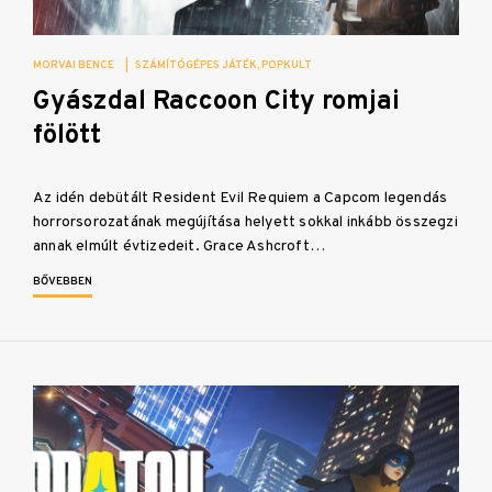
MORVAI BENCE
|
SZÁMÍTÓGÉPES JÁTÉK
POPKULT
Gyászdal Raccoon City romjai
fölött
Az idén debütált Resident Evil Requiem a Capcom legendás
horrorsorozatának megújítása helyett sokkal inkább összegzi
annak elmúlt évtizedeit. Grace Ashcroft…
BŐVEBBEN