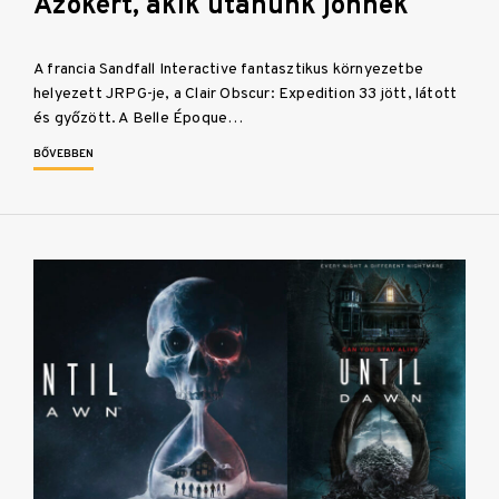
Azokért, akik utánunk jönnek
A francia Sandfall Interactive fantasztikus környezetbe
helyezett JRPG-je, a Clair Obscur: Expedition 33 jött, látott
és győzött. A Belle Époque…
BŐVEBBEN