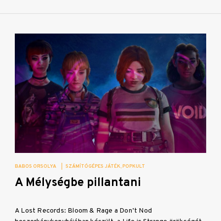
BABOS ORSOLYA
|
SZÁMÍTÓGÉPES JÁTÉK
POPKULT
A Mélységbe pillantani
A Lost Records: Bloom & Rage a Don’t Nod