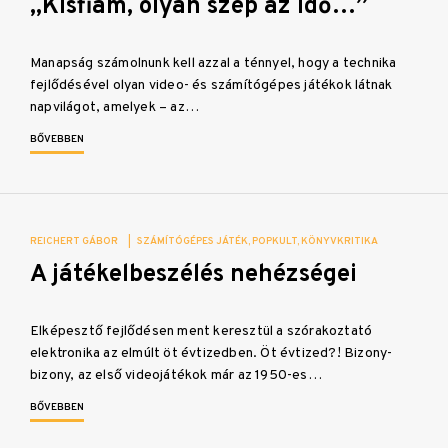
„Kisfiam, olyan szép az idő…”
Manapság számolnunk kell azzal a ténnyel, hogy a technika
fejlődésével olyan video- és számítógépes játékok látnak
napvilágot, amelyek – az…
BŐVEBBEN
REICHERT GÁBOR
|
SZÁMÍTÓGÉPES JÁTÉK
POPKULT
KÖNYVKRITIKA
A játékelbeszélés nehézségei
Elképesztő fejlődésen ment keresztül a szórakoztató
elektronika az elmúlt öt évtizedben. Öt évtized?! Bizony-
bizony, az első videojátékok már az 1950-es…
BŐVEBBEN