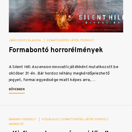
JANCSOVICS KLAUDIA
|
SZÁMÍTÓGÉPES JÁTÉK
POPKULT
Formabontó horrorélmények
A Silent Hill: Ascension innovatív játékként mutatkozott be
október 31-én. Bár hordoz néhány megkérdőjelezhető
jegyet, formai egyedisége miatt képes arra,…
BŐVEBBEN
BARANYI GERGELY
|
VIZUÁLKULT
SZÁMÍTÓGÉPES JÁTÉK
POPKULT
ANIMÁCIÓ