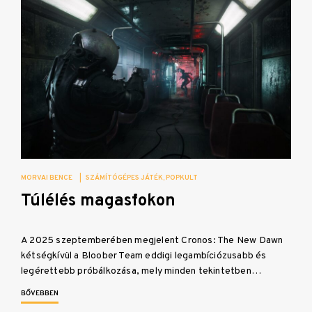
MORVAI BENCE
|
SZÁMÍTÓGÉPES JÁTÉK
POPKULT
Túlélés magasfokon
A 2025 szeptemberében megjelent Cronos: The New Dawn
kétségkívül a Bloober Team eddigi legambíciózusabb és
legérettebb próbálkozása, mely minden tekintetben…
BŐVEBBEN