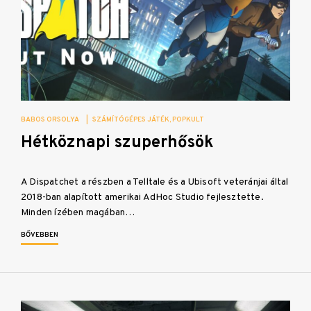
BABOS ORSOLYA
|
SZÁMÍTÓGÉPES JÁTÉK
POPKULT
Hétköznapi szuperhősök
A Dispatchet a részben a Telltale és a Ubisoft veteránjai által
2018-ban alapított amerikai AdHoc Studio fejlesztette.
Minden ízében magában…
BŐVEBBEN