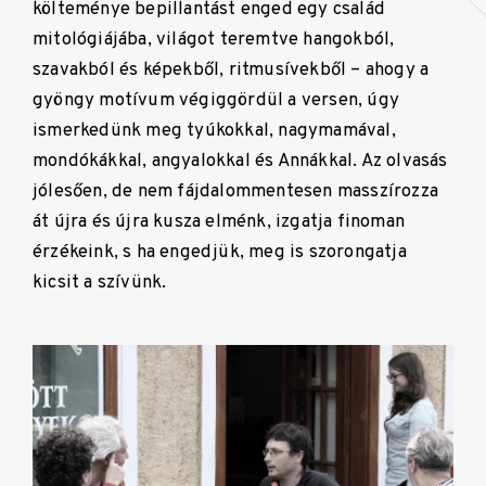
költeménye bepillantást enged egy család
mitológiájába, világot teremtve hangokból,
szavakból és képekből, ritmusívekből – ahogy a
gyöngy motívum végiggördül a versen, úgy
ismerkedünk meg tyúkokkal, nagymamával,
mondókákkal, angyalokkal és Annákkal. Az olvasás
jólesően, de nem fájdalommentesen masszírozza
át újra és újra kusza elménk, izgatja finoman
érzékeink, s ha engedjük, meg is szorongatja
kicsit a szívünk.