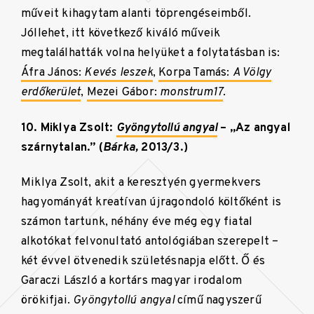
műveit kihagytam alanti töprengéseimből.
Jóllehet, itt következő kiváló műveik
megtalálhatták volna helyüket a folytatásban is:
Áfra János:
Kevés leszek
,
Korpa Tamás:
A Völgy
erdőkerület
,
Mezei Gábor:
monstrum17
.
10. Miklya Zsolt:
Gyöngytollú angyal
– „Az angyal
szárnytalan.” (
Bárka,
2013/3.)
Miklya Zsolt, akit a keresztyén gyermekvers
hagyományát kreatívan újragondoló költőként is
számon tartunk, néhány éve még egy fiatal
alkotókat felvonultató antológiában szerepelt –
két évvel ötvenedik születésnapja előtt. Ő és
Garaczi László a kortárs magyar irodalom
örökifjai.
Gyöngytollú angyal
című nagyszerű