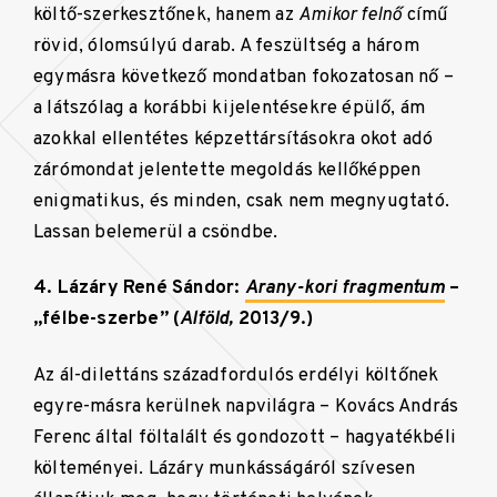
költő-szerkesztőnek, hanem az
Amikor felnő
című
rövid, ólomsúlyú darab. A feszültség a három
egymásra következő mondatban fokozatosan nő –
a látszólag a korábbi kijelentésekre épülő, ám
azokkal ellentétes képzettársításokra okot adó
zárómondat jelentette megoldás kellőképpen
enigmatikus, és minden, csak nem megnyugtató.
Lassan belemerül a csöndbe.
4. Lázáry René Sándor:
Arany-kori fragmentum
–
„félbe-szerbe” (
Alföld,
2013/9.)
Az ál-dilettáns századfordulós erdélyi költőnek
egyre-másra kerülnek napvilágra – Kovács András
Ferenc által föltalált és gondozott – hagyatékbéli
költeményei. Lázáry munkásságáról szívesen