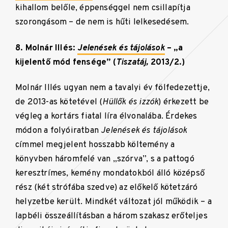
kihallom belőle, éppenséggel nem csillapítja
szorongásom – de nem is hűti lelkesedésem.
8. Molnár Illés:
Jelenések és tájolások
– „a
kijelentő mód fensége” (
Tiszatáj,
2013/2.)
Molnár Illés ugyan nem a tavalyi év fölfedezettje,
de 2013-as kötetével (
Hüllők és izzók
) érkezett be
végleg a kortárs fiatal líra élvonalába. Érdekes
módon a folyóiratban
Jelenések és tájolások
címmel megjelent hosszabb költemény a
könyvben háromfelé van „szórva”, s a pattogó
keresztrímes, kemény mondatokból álló középső
rész (két strófába szedve) az előkelő kötetzáró
helyzetbe került. Mindkét változat jól működik – a
lapbéli összeállításban a három szakasz erőteljes