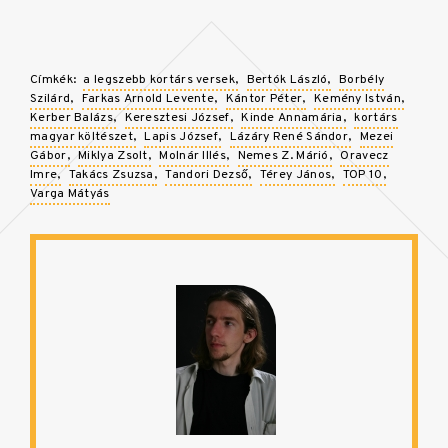
Címkék:
a legszebb kortárs versek
Bertók László
Borbély
Szilárd
Farkas Arnold Levente
Kántor Péter
Kemény István
Kerber Balázs
Keresztesi József
Kinde Annamária
kortárs
magyar költészet
Lapis József
Lázáry René Sándor
Mezei
Gábor
Miklya Zsolt
Molnár Illés
Nemes Z. Márió
Oravecz
Imre
Takács Zsuzsa
Tandori Dezső
Térey János
TOP 10
Varga Mátyás