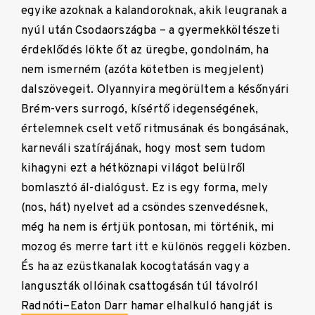
egyike azoknak a kalandoroknak, akik leugranak a
nyúl után Csodaországba – a gyermekköltészeti
érdeklődés lökte őt az üregbe, gondolnám, ha
nem ismerném (azóta kötetben is megjelent)
dalszövegeit. Olyannyira megörültem a későnyári
Brém-vers surrogó, kísértő idegenségének,
értelemnek cselt vető ritmusának és bongásának,
karneváli szatírájának, hogy most sem tudom
kihagyni ezt a hétköznapi világot belülről
bomlasztó ál-dialógust. Ez is egy forma, mely
(nos, hát) nyelvet ad a csöndes szenvedésnek,
még ha nem is értjük pontosan, mi történik, mi
mozog és merre tart itt e különös reggeli közben.
És ha az ezüstkanalak kocogtatásán vagy a
languszták ollóinak csattogásán túl távolról
Radnóti–Eaton Darr
hamar elhalkuló hangját is