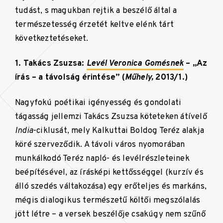
tudást, s magukban rejtik a beszélő által a
természetesség érzetét keltve elénk tárt
következtetéseket.
1. Takács Zsuzsa:
Levél Veronica Gomésnek
– „Az
írás – a távolság érintése” (
Műhely,
2013/1.)
Nagyfokú poétikai igényesség és gondolati
tágasság jellemzi Takács Zsuzsa köteteken átívelő
India
-ciklusát, mely Kalkuttai Boldog Teréz alakja
köré szerveződik. A távoli város nyomorában
munkálkodó Teréz napló- és levélrészleteinek
beépítésével, az írásképi kettősséggel (kurzív és
álló szedés váltakozása) egy erőteljes és markáns,
mégis dialogikus természetű költői megszólalás
jött létre – a versek beszélője csakúgy nem szűnő