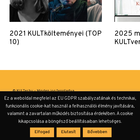
2021 KULTkölteményei (TOP
2025 m
10)
KULTver
© KULTer.hu – Minden jog fenntartva
Ez a weboldal megfelel az EU GDPR szabályzatának és technikai,
Impresszum
Szerzőink
Támogatók & Partnerek
funkcionális cookie-kat használ a felhasználói élmény javítására,
valamint a zavartalan működés biztosítása érdekében. A cookie
Adatvédelmi tájékoztató
kikapcsolása a böngésző beállításaiban lehetséges.
Elfogad
Elutasít
Bővebben