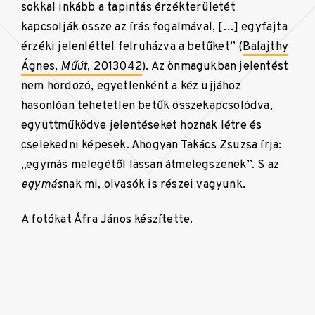
sokkal inkább a tapintás érzékterületét
kapcsolják össze az írás fogalmával, […] egyfajta
érzéki jelenléttel felruházva a betűket” (
Balajthy
Ágnes,
Műút
, 2013042
). Az önmagukban jelentést
nem hordozó, egyetlenként a kéz ujjához
hasonlóan tehetetlen betűk összekapcsolódva,
együttműködve jelentéseket hoznak létre és
cselekedni képesek. Ahogyan Takács Zsuzsa írja:
„egymás melegétől lassan átmelegszenek”. S az
egymás
nak mi, olvasók is részei vagyunk.
A fotókat Áfra János készítette.