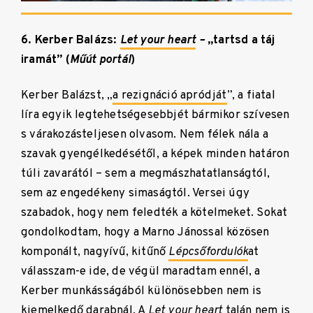
6. Kerber Balázs:
Let your heart
–
„tartsd a táj
iramát” (
Műút portál
)
Kerber Balázst, „
a rezignáció apródját
”, a fiatal
líra egyik legtehetségesebbjét bármikor szívesen
s várakozásteljesen olvasom. Nem félek nála a
szavak gyengélkedésétől, a képek minden határon
túli zavarától – sem a megmászhatatlanságtól,
sem az engedékeny simaságtól. Versei úgy
szabadok, hogy nem feledték a kötelmeket. Sokat
gondolkodtam, hogy a Marno Jánossal közösen
komponált, nagyívű, kitűnő
Lépcsőfordulók
at
válasszam-e ide, de végül maradtam ennél, a
Kerber munkásságából különösebben nem is
kiemelkedő darabnál. A
Let your heart
talán nem is