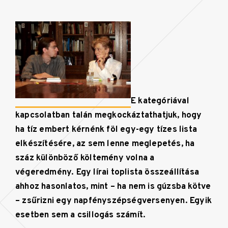
E kategóriával
kapcsolatban talán megkockáztathatjuk, hogy
ha tíz embert kérnénk föl egy-egy tízes lista
elkészítésére, az sem lenne meglepetés, ha
száz különböző költemény volna a
végeredmény. Egy lírai toplista összeállítása
ahhoz hasonlatos, mint – ha nem is gúzsba kötve
– zsűrizni egy napfényszépségversenyen. Egyik
esetben sem a csillogás számít.