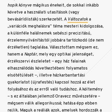
hopik könyve
mágikus énekeit, de sokkal inkább
követve a használati utasítások (vagy
bevásárlólisták) szerkezetét. A
Változatok
a
„variációk meghalásra” téma mesteri kidolgozása,
a különféle halálnemek sebészi precizitású,
érzelemnyilvánítástól jobbára tartózkodó (de nem
érzéketlen) taglalása. Választottam mégsem ez,
hanem a
Naptár
, mely egy optikai jelenséget,
érzékszervi észleletet – egy ház falainak
elhasználódás következtébeni folyamatos
elsötétülését –, illetve házkarbantartási
gyakorlatot (újrafestés) kapcsol hozzá az élet
folyásához és az erről való tudáshoz. A költemény
– s ez általában jellemző Oravecz művészetére –
mégsem válik allegorikussá; hatása épp ebben
rejlik. Maguk a reáliák azok, amelyek hordozzák a