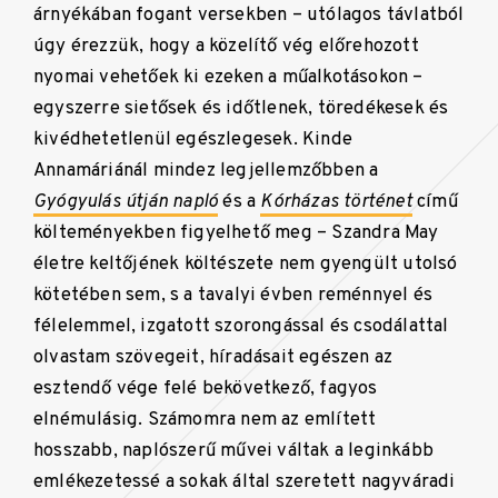
árnyékában fogant versekben – utólagos távlatból
úgy érezzük, hogy a közelítő vég előrehozott
nyomai vehetőek ki ezeken a műalkotásokon –
egyszerre sietősek és időtlenek, töredékesek és
kivédhetetlenül egészlegesek. Kinde
Annamáriánál mindez legjellemzőbben a
Gyógyulás útján napló
és a
Kórházas történet
című
költeményekben figyelhető meg – Szandra May
életre keltőjének költészete nem gyengült utolsó
kötetében sem, s a tavalyi évben reménnyel és
félelemmel, izgatott szorongással és csodálattal
olvastam szövegeit, híradásait egészen az
esztendő vége felé bekövetkező, fagyos
elnémulásig. Számomra nem az említett
hosszabb, naplószerű művei váltak a leginkább
emlékezetessé a sokak által szeretett nagyváradi