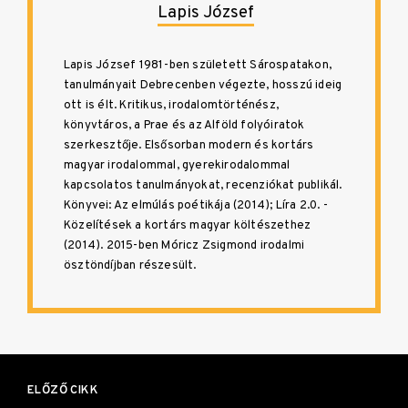
Lapis József
Lapis József 1981-ben született Sárospatakon,
tanulmányait Debrecenben végezte, hosszú ideig
ott is élt. Kritikus, irodalomtörténész,
könyvtáros, a Prae és az Alföld folyóiratok
szerkesztője. Elsősorban modern és kortárs
magyar irodalommal, gyerekirodalommal
kapcsolatos tanulmányokat, recenziókat publikál.
Könyvei: Az elmúlás poétikája (2014); Líra 2.0. -
Közelítések a kortárs magyar költészethez
(2014). 2015-ben Móricz Zsigmond irodalmi
ösztöndíjban részesült.
Bejegyzés
navigáció
ELŐZŐ CIKK