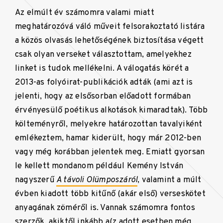
Az elmúlt év számomra valami miatt
meghatározóvá váló műveit felsorakoztató listára
a közös olvasás lehetőségének biztosítása végett
csak olyan verseket választottam, amelyekhez
linket is tudok mellékelni. A válogatás körét a
2013-as folyóirat-publikációk adták (ami azt is
jelenti, hogy az elsősorban előadott formában
érvényesülő poétikus alkotások kimaradtak). Több
költeményről, melyekre határozottan tavalyiként
emlékeztem, hamar kiderült, hogy már 2012-ben
vagy még korábban jelentek meg. Emiatt gyorsan
le kellett mondanom például Kemény István
nagyszerű
A távoli Olümposzáról
, valamint a múlt
évben kiadott több kitűnő (akár első) verseskötet
anyagának zöméről is. Vannak számomra fontos
szerzők, akiktől inkább a(z adott esetben még