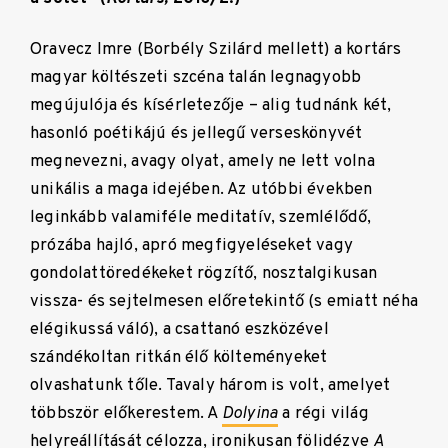
Oravecz Imre (Borbély Szilárd mellett) a kortárs
magyar költészeti szcéna talán legnagyobb
megújulója és kísérletezője – alig tudnánk két,
hasonló poétikájú és jellegű verseskönyvét
megnevezni, avagy olyat, amely ne lett volna
unikális a maga idejében. Az utóbbi években
leginkább valamiféle meditatív, szemlélődő,
prózába hajló, apró megfigyeléseket vagy
gondolattöredékeket rögzítő, nosztalgikusan
vissza- és sejtelmesen előretekintő (s emiatt néha
elégikussá váló), a csattanó eszközével
szándékoltan ritkán élő költeményeket
olvashatunk tőle. Tavaly három is volt, amelyet
többször előkerestem. A
Dolyina
a régi világ
helyreállítását célozza, ironikusan fölidézve
A