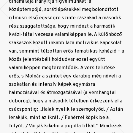
dinamikája irányítja figyelmünket: a
középtempójú, sorátlépésekkel megbolondított
ritmusú első egységre szinte rászakad a második
rész szaggatottsága, hogy mindezt a harmadik
kvázi-tétel vezesse valamiképpen le. A különböző
szakaszok között inkább laza motivikus kapcsolat
van, semmint túlzottan erős tematikus kohézió – a
közös jelentésbéli holdudvar ezzel együtt
valamiképpen megteremtődik. A vers felütése
erős, s Molnár a szintet egy darabig még növeli a
szokatlan és intenzív képek egymásra
halmozásával és átmozgatásával (a vershangfal
dübörög), hogy a második tételben érkezzünk el a
csúcspontig: „Halak nyelik le szemgolyód. / Aztán
lerakják, mint az ikrát. / Fehérrel köpik be a
folyót. / Várják kikelni a pupilla titkát.” Mindezek