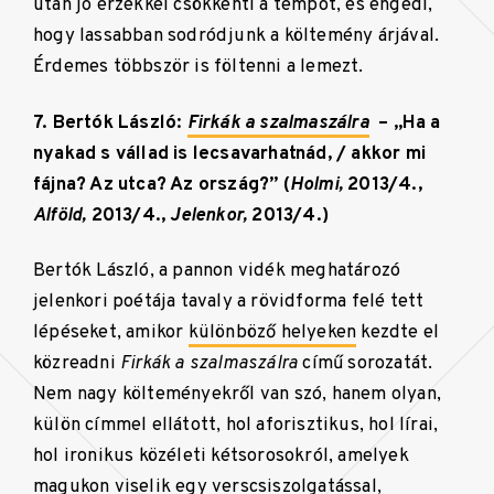
után jó érzékkel csökkenti a tempót, és engedi,
hogy lassabban sodródjunk a költemény árjával.
Érdemes többször is föltenni a lemezt.
7. Bertók László:
Firkák a szalmaszálra
– „Ha a
nyakad s vállad is lecsavarhatnád, / akkor mi
fájna? Az utca? Az ország?” (
Holmi,
2013/4.,
Alföld,
2013/4.,
Jelenkor,
2013/4.)
Bertók László, a pannon vidék meghatározó
jelenkori poétája tavaly a rövidforma felé tett
lépéseket, amikor
különböző helyeken
kezdte el
közreadni
Firkák a szalmaszálra
című sorozatát.
Nem nagy költeményekről van szó, hanem olyan,
külön címmel ellátott, hol aforisztikus, hol lírai,
hol ironikus közéleti kétsorosokról, amelyek
magukon viselik egy verscsiszolgatással,