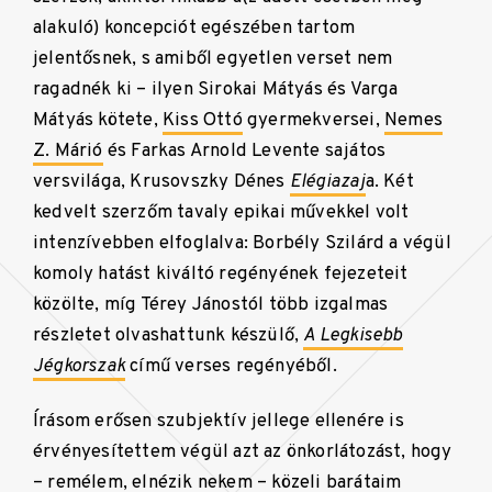
alakuló) koncepciót egészében tartom
jelentősnek, s amiből egyetlen verset nem
ragadnék ki – ilyen Sirokai Mátyás és Varga
Mátyás kötete,
Kiss Ottó
gyermekversei,
Nemes
Z. Márió
és Farkas Arnold Levente sajátos
versvilága, Krusovszky Dénes
Elégiazaj
a. Két
kedvelt szerzőm tavaly epikai művekkel volt
intenzívebben elfoglalva: Borbély Szilárd a végül
komoly hatást kiváltó regényének fejezeteit
közölte, míg Térey Jánostól több izgalmas
részletet olvashattunk készülő,
A Legkisebb
Jégkorszak
című verses regényéből.
Írásom erősen szubjektív jellege ellenére is
érvényesítettem végül azt az önkorlátozást, hogy
– remélem, elnézik nekem – közeli barátaim