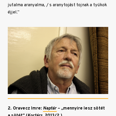
jutalma aranyalma, / s aranytojást tojnak a tyúkok
éjjel.”
2. Oravecz Imre:
Naptár
– „mennyire lesz sötét
a sötét” (
Kortárs,
2013/2.)