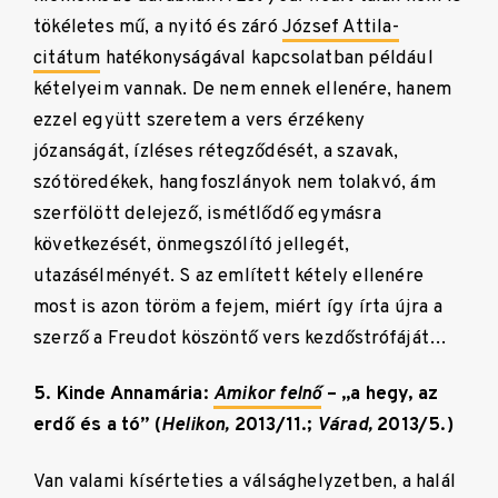
tökéletes mű, a nyitó és záró
József Attila-
citátum
hatékonyságával kapcsolatban például
kételyeim vannak. De nem ennek ellenére, hanem
ezzel együtt szeretem a vers érzékeny
józanságát, ízléses rétegződését, a szavak,
szótöredékek, hangfoszlányok nem tolakvó, ám
szerfölött delejező, ismétlődő egymásra
következését, önmegszólító jellegét,
utazásélményét. S az említett kétely ellenére
most is azon töröm a fejem, miért így írta újra a
szerző a Freudot köszöntő vers kezdőstrófáját…
5. Kinde Annamária:
Amikor felnő
– „a hegy, az
erdő és a tó” (
Helikon,
2013/11.;
Várad,
2013/5.)
Van valami kísérteties a válsághelyzetben, a halál