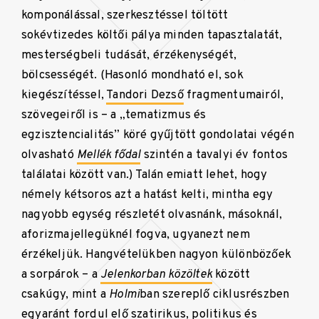
komponálással, szerkesztéssel töltött
sokévtizedes költői pálya minden tapasztalatát,
mesterségbeli tudását, érzékenységét,
bölcsességét. (Hasonló mondható el, sok
kiegészítéssel,
Tandori Dezső
fragmentumairól,
szövegeiről is – a „tematizmus és
egzisztencialitás” köré gyűjtött gondolatai végén
olvasható
Mellék fődal
szintén a tavalyi év fontos
találatai között van.) Talán emiatt lehet, hogy
némely kétsoros azt a hatást kelti, mintha egy
nagyobb egység részletét olvasnánk, másoknál,
aforizmajellegüknél fogva, ugyanezt nem
érzékeljük. Hangvételükben nagyon különbözőek
a sorpárok – a
Jelenkorban közöltek
között
csakúgy, mint a
Holmi
ban szereplő ciklusrészben
egyaránt fordul elő szatirikus, politikus és