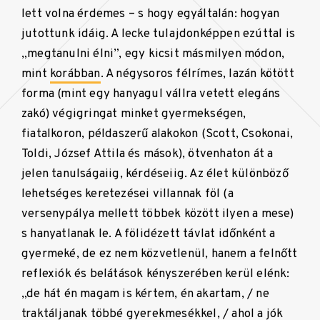
lett volna érdemes – s hogy egyáltalán: hogyan
jutottunk idáig. A lecke tulajdonképpen ezúttal is
„megtanulni élni”, egy kicsit másmilyen módon,
mint
korábban
. A négysoros félrímes, lazán kötött
forma (mint egy hanyagul vállra vetett elegáns
zakó) végigringat minket gyermekségen,
fiatalkoron, példaszerű alakokon (Scott, Csokonai,
Toldi, József Attila és mások), ötvenhaton át a
jelen tanulságaiig, kérdéseiig. Az élet különböző
lehetséges keretezései villannak föl (a
versenypálya mellett többek között ilyen a mese)
s hanyatlanak le. A fölidézett távlat időnként a
gyermeké, de ez nem közvetlenül, hanem a felnőtt
reflexiók és belátások kényszerében kerül elénk:
„de hát én magam is kértem, én akartam, / ne
traktáljanak többé gyerekmesékkel, / ahol a jók