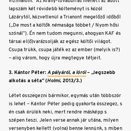
vízimalom.” Az Arany-továbbírás mellett az adott
lapszám két rövidebb költeményt is közöl
Lázárytól, közvetlenül a Trianont megelőző időből
(„De most a költők némasága többet / Nyom hősi
szónál”). Én nem tudom megunni, ahogyan KAF és
társai el(ő)varázsolják az egész költői világot.
Csupa trükk, csupa játék ez az ember (melyik is?)
– alig várom, hogy újra megtegye tétjeit.
3. Kántor Péter:
A pályáról, a lóról
– „legszebb
alkotás a séta” (
Holmi,
2013/3.)
Létet összegezni bármikor, egymás után többször
is lehet – Kántor Péter pedig gyakorta összegez, s
én csak örülök neki, mert rendre másképp s
szépen teszi. Jelen verse annak jár utána, milyen
versenyben kellett (volna) benne lennünk, s miben