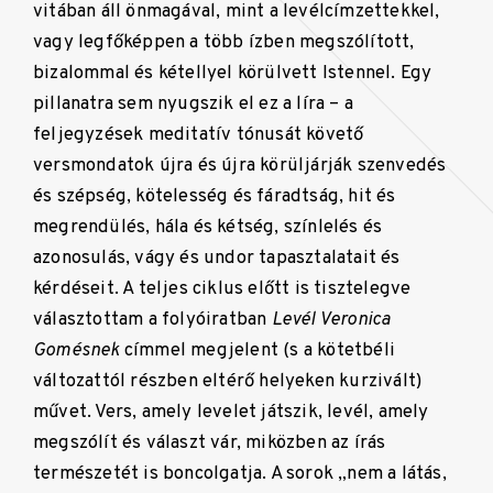
vitában áll önmagával, mint a levélcímzettekkel,
vagy legfőképpen a több ízben megszólított,
bizalommal és kétellyel körülvett Istennel. Egy
pillanatra sem nyugszik el ez a líra – a
feljegyzések meditatív tónusát követő
versmondatok újra és újra körüljárják szenvedés
és szépség, kötelesség és fáradtság, hit és
megrendülés, hála és kétség, színlelés és
azonosulás, vágy és undor tapasztalatait és
kérdéseit. A teljes ciklus előtt is tisztelegve
választottam a folyóiratban
Levél Veronica
Gomésnek
címmel megjelent (s a kötetbéli
változattól részben eltérő helyeken kurzivált)
művet. Vers, amely levelet játszik, levél, amely
megszólít és választ vár, miközben az írás
természetét is boncolgatja. A sorok „nem a látás,