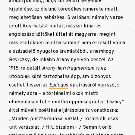
állapítjuk meg, hogy történeti helyének
kijelölése, az életmű töredékes ismerete miatt,
meglehetősen nehézkes. S valóban: némely verse
jelölt Ady-hatást mutat, máskor kínai és
angolszász költőket ültet át magyarra, megint
más esetekben mintha semmit nem érzékelt volna
a századelő nyugatos áramlatából, s nemhogy
Reviczky, de inkább Arany nyelvén beszél. Az
1915-re datált
Arany-kori fragmentum
is ez
utóbbiak közé tartozhatna épp, ám bizonyos
csellel, hiszen az
Epilogus
újraírásáról van szó, s
némely sora – a történelmi okok miatti
elnémuláson túl – mintha éppenséggel a „Lázáry”
által művelt poétikai eljárásokra is vonatkozna:
„Minden puszta munka: vázlat / Törmelék, csak
unt varázslat, / Hit, bizalom – / Semmit örlő