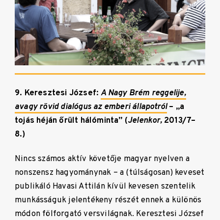
9. Keresztesi József:
A Nagy Brém reggelije,
avagy rövid dialógus az emberi állapotról
– „a
tojás héján őrült hálóminta” (
Jelenkor,
2013/7–
8.)
Nincs számos aktív követője magyar nyelven a
nonszensz hagyománynak – a (túlságosan) keveset
publikáló Havasi Attilán kívül kevesen szentelik
munkásságuk jelentékeny részét ennek a különös
módon fölforgató versvilágnak. Keresztesi József