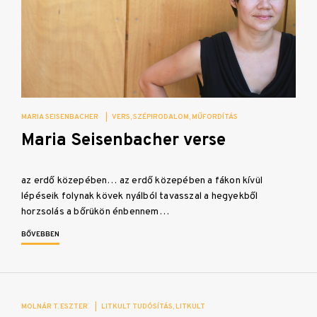
MARIA SEISENBACHER
|
VERS
SZÉPIRODALOM
MŰFORDÍTÁS
Maria Seisenbacher verse
az erdő közepében… az erdő közepében a fákon kívül
lépéseik folynak kövek nyálból tavasszal a hegyekből
horzsolás a bőrükön énbennem…
BŐVEBBEN
MOLNÁR T. ESZTER
|
LITKULT TUDÓSÍTÁS
LITKULT