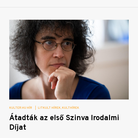
KULTER.HU HÍR
|
LITKULT HÍREK
KULTHÍREK
Átadták az első Szinva Irodalmi
Díjat