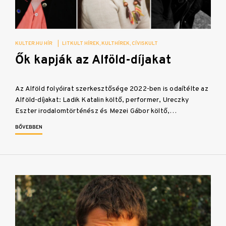
KULTER.HU HÍR
|
LITKULT HÍREK
KULTHÍREK
CÍVISKULT
Ők kapják az Alföld-díjakat
Az Alföld folyóirat szerkesztősége 2022-ben is odaítélte az
Alföld-díjakat: Ladik Katalin költő, performer, Ureczky
Eszter irodalomtörténész és Mezei Gábor költő,…
BŐVEBBEN