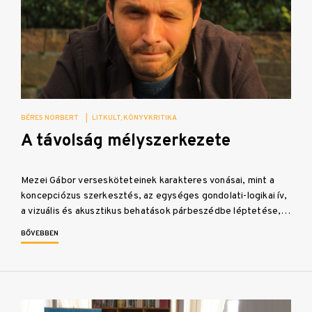
BÉRES NORBERT
|
LITKULT
KÖNYVKRITIKA
A távolság mélyszerkezete
Mezei Gábor versesköteteinek karakteres vonásai, mint a
koncepciózus szerkesztés, az egységes gondolati-logikai ív,
a vizuális és akusztikus behatások párbeszédbe léptetése,…
BŐVEBBEN