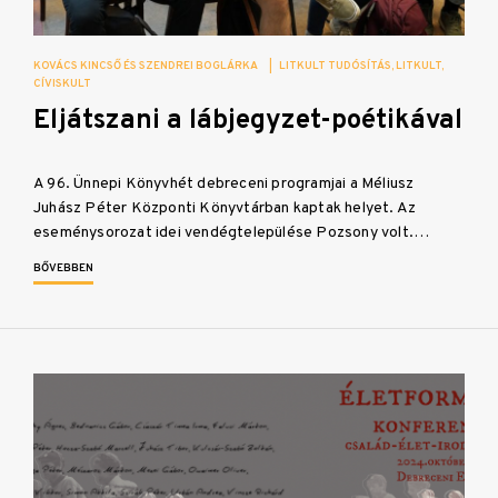
KOVÁCS KINCSŐ ÉS SZENDREI BOGLÁRKA
|
LITKULT TUDÓSÍTÁS
LITKULT
CÍVISKULT
Eljátszani a lábjegyzet-poétikával
A 96. Ünnepi Könyvhét debreceni programjai a Méliusz
Juhász Péter Központi Könyvtárban kaptak helyet. Az
eseménysorozat idei vendégtelepülése Pozsony volt.…
BŐVEBBEN