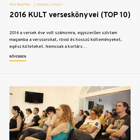
VISY BEATRIX
|
SZEMLE
LITKULT
2016 KULT verseskönyvei (TOP 10)
2016 a versek éve volt számomra, egyszerűen szívtam
magamba a verssorokat, rövid és hosszú költeményeket,
egész köteteket. Nemcsak a kortárs…
BŐVEBBEN