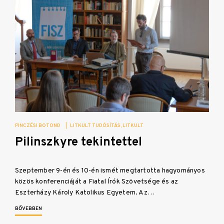
PINCZÉSI BOTOND
|
LITKULT TUDÓSÍTÁS
LITKULT
Pilinszkyre tekintettel
Szeptember 9-én és 10-én ismét megtartotta hagyományos
közös konferenciáját a Fiatal Írók Szövetsége és az
Eszterházy Károly Katolikus Egyetem. Az…
BŐVEBBEN