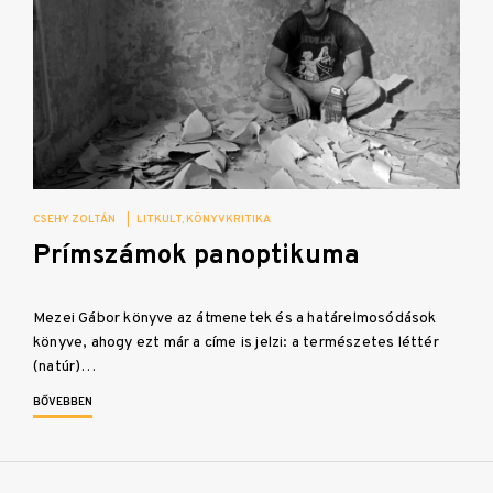
CSEHY ZOLTÁN
|
LITKULT
KÖNYVKRITIKA
Prímszámok panoptikuma
Mezei Gábor könyve az átmenetek és a határelmosódások
könyve, ahogy ezt már a címe is jelzi: a természetes léttér
(natúr)…
BŐVEBBEN