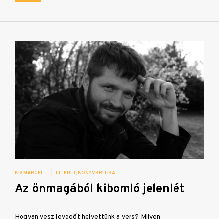
KIS MARCELL
|
LITKULT
KÖNYVKRITIKA
Az önmagából kibomló jelenlét
Hogyan vesz levegőt helyettünk a vers? Milyen