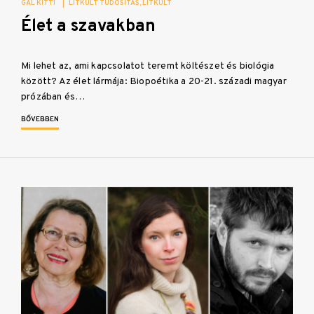
GÁL KITTI
|
LITKULT TUDÓSÍTÁS
LITKULT
Élet a szavakban
Mi lehet az, ami kapcsolatot teremt költészet és biológia
között? Az élet lármája: Biopoétika a 20-21. századi magyar
prózában és…
BŐVEBBEN