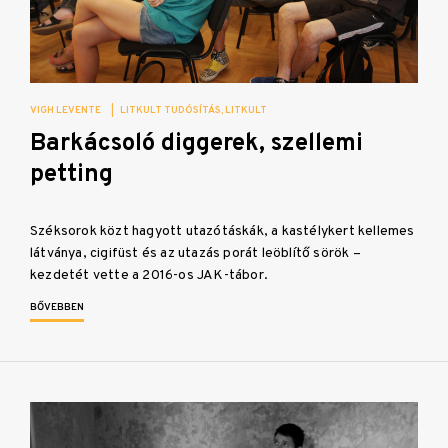
VIGH LEVENTE
|
LITKULT TUDÓSÍTÁS
LITKULT
Barkácsoló diggerek, szellemi
petting
Széksorok közt hagyott utazótáskák, a kastélykert kellemes
látványa, cigifüst és az utazás porát leöblítő sörök –
kezdetét vette a 2016-os JAK-tábor.
BŐVEBBEN