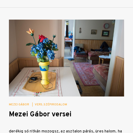
MEZEI GÁBOR
|
VERS
SZÉPIRODALOM
Mezei Gábor versei
derékig só ritkán mozogsz, az asztalon párás, üres halom. ha