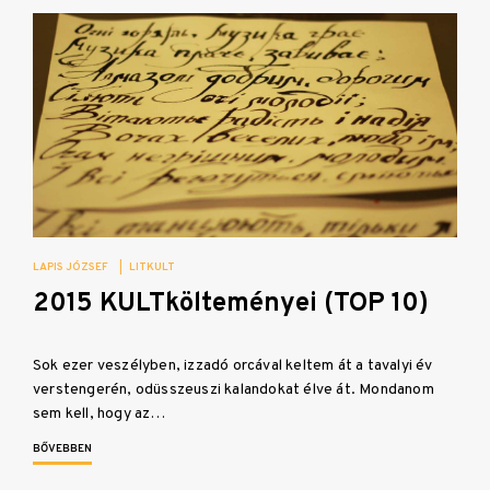
LAPIS JÓZSEF
|
LITKULT
2015 KULTkölteményei (TOP 10)
Sok ezer veszélyben, izzadó orcával keltem át a tavalyi év
verstengerén, odüsszeuszi kalandokat élve át. Mondanom
sem kell, hogy az…
BŐVEBBEN