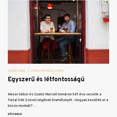
SZIRÁK SÁRA
|
LITKULT INTERJÚ
LITKULT
Egyszerű és létfontosságú
Mezei Gábor és Szabó Marcell immáron hét éve vezetik a
Fiatal Írók Szövetségének líraműhelyét. Hogyan kezdték el a
közös munkát?…
BŐVEBBEN