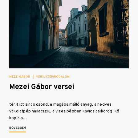
MEZEI GÁBOR
|
VERS
SZÉPIRODALOM
Mezei Gábor versei
tér4 itt sincs csönd. a magába málló anyag, a nedves
vakolatpép hallatszik. a vizes pépben kavics csikorog, kő
kopik a…
BŐVEBBEN