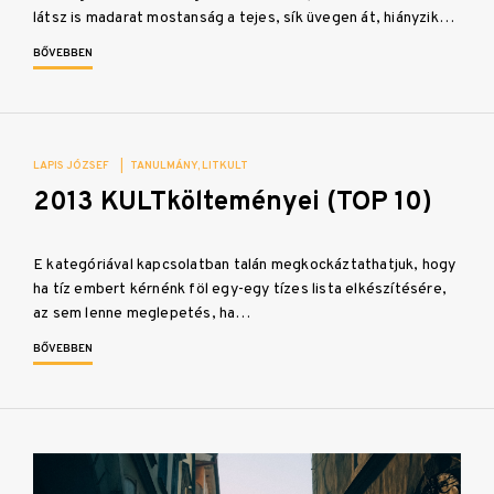
látsz is madarat mostanság a tejes, sík üvegen át, hiányzik…
BŐVEBBEN
LAPIS JÓZSEF
|
TANULMÁNY
LITKULT
2013 KULTkölteményei (TOP 10)
E kategóriával kapcsolatban talán megkockáztathatjuk, hogy
ha tíz embert kérnénk föl egy-egy tízes lista elkészítésére,
az sem lenne meglepetés, ha…
BŐVEBBEN