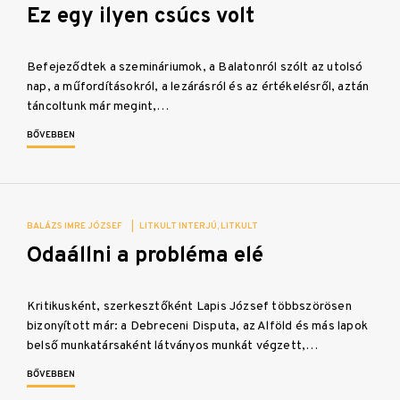
Ez egy ilyen csúcs volt
Befejeződtek a szemináriumok, a Balatonról szólt az utolsó
nap, a műfordításokról, a lezárásról és az értékelésről, aztán
táncoltunk már megint,…
BŐVEBBEN
BALÁZS IMRE JÓZSEF
|
LITKULT INTERJÚ
LITKULT
Odaállni a probléma elé
Kritikusként, szerkesztőként Lapis József többszörösen
bizonyított már: a Debreceni Disputa, az Alföld és más lapok
belső munkatársaként látványos munkát végzett,…
BŐVEBBEN