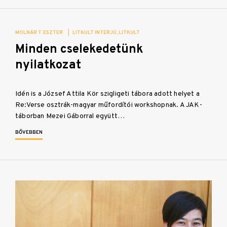
MOLNÁR T. ESZTER
|
LITKULT INTERJÚ
LITKULT
Minden cselekedetünk
nyilatkozat
Idén is a József Attila Kör szigligeti tábora adott helyet a
Re:Verse osztrák-magyar műfordítói workshopnak. A JAK-
táborban Mezei Gáborral együtt…
BŐVEBBEN