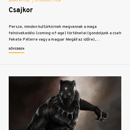
BENKE ATTILA
|
VIZUÁLKULT
FILM
Csajkor
Persze, minden kultúrkörnek megvannak a maga
felnövekedési (coming-of-age) történetei (gondoljunk a cseh
Fekete Péterre vagy a magyar Megáll az időre),…
BŐVEBBEN