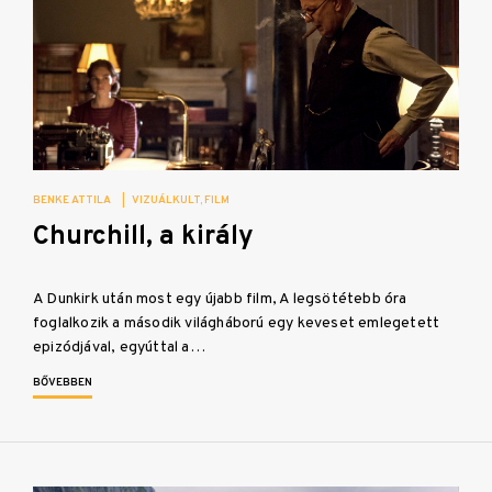
BENKE ATTILA
|
VIZUÁLKULT
FILM
Churchill, a király
A Dunkirk után most egy újabb film, A legsötétebb óra
foglalkozik a második világháború egy keveset emlegetett
epizódjával, egyúttal a…
BŐVEBBEN