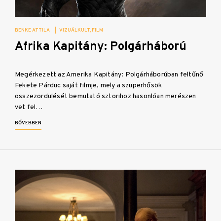
BENKE ATTILA
|
VIZUÁLKULT
FILM
Afrika Kapitány: Polgárháború
Megérkezett az Amerika Kapitány: Polgárháborúban feltűnő
Fekete Párduc saját filmje, mely a szuperhősök
összezördülését bemutató sztorihoz hasonlóan merészen
vet fel…
BŐVEBBEN