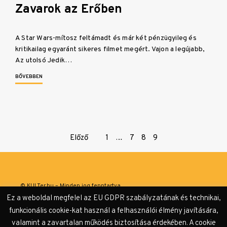
Zavarok az Erőben
A Star Wars-mítosz feltámadt és már két pénzügyileg és
kritikailag egyaránt sikeres filmet megért. Vajon a legújabb,
Az utolsó Jedik…
BŐVEBBEN
Page
Előző
1
…
7
8
9
navigation
© KULTer.hu – Minden jog fenntartva
Ez a weboldal megfelel az EU GDPR szabályzatának és technikai,
Impresszum
Szerzőink
Támogatók & Partnerek
funkcionális cookie-kat használ a felhasználói élmény javítására,
valamint a zavartalan működés biztosítása érdekében. A cookie
Adatvédelmi tájékoztató