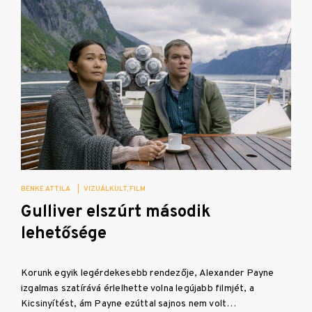
BENKE ATTILA
|
VIZUÁLKULT
FILM
Gulliver elszúrt második
lehetősége
Korunk egyik legérdekesebb rendezője, Alexander Payne
izgalmas szatírává érlelhette volna legújabb filmjét, a
Kicsinyítést, ám Payne ezúttal sajnos nem volt…