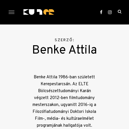
Skip
to
ope
content
sea
KULTer.hu
for
SZERZŐ:
Benke Attila
Benke Attila 1986-ban született
Kerepestarcsán. Az ELTE
Bölcsészettudományi Karán
végzett 2012-ben filmtudomány
mesterszakon, ugyanitt 2016-ig a
Filozófiatudományi Doktori Iskola
Film-, média- és kultúraelmélet
programjának hallgatója volt.