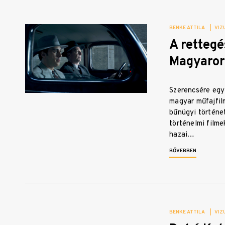
BENKE ATTILA
|
VIZ
A rettegé
Magyaror
Szerencsére egy
magyar műfajfil
bűnügyi történe
történelmi filme
hazai…
BŐVEBBEN
BENKE ATTILA
|
VIZ