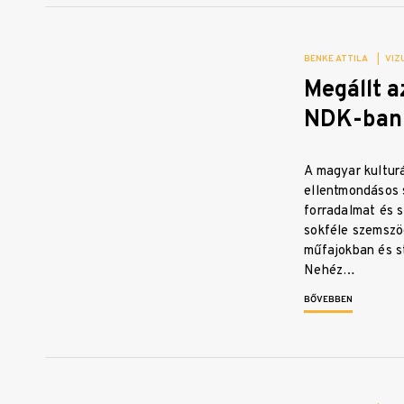
BENKE ATTILA
|
VIZ
Megállt a
NDK-ban
A magyar kultur
ellentmondásos 
forradalmat és 
sokféle szemszö
műfajokban és s
Nehéz…
BŐVEBBEN