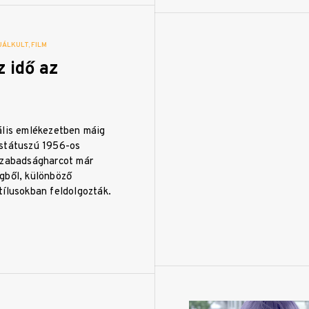
UÁLKULT
FILM
z idő az
ális emlékezetben máig
státuszú 1956-os
szabadságharcot már
gből, különböző
tílusokban feldolgozták.