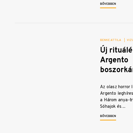
BŐVEBBEN
BENKE ATTILA
|
VIZ
Új rituál
Argento
boszorká
Az olasz horror 
Argento leghíres
a Három anya-tri
Sóhajok és…
BŐVEBBEN