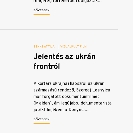
rengeteg történetben dolgozták…
BŐVEBBEN
BENKE ATTILA
|
VIZUÁLKULT
FILM
Jelentés az ukrán
frontról
A kortárs ukrajnai káoszról az ukrán
származású rendező, Szergej Loznyica
már forgatott dokumentumfilmet
(Maidan), ám legújabb, dokumentarista
játékfilmjében, a Donyeci…
BŐVEBBEN