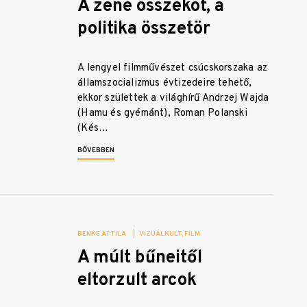
A zene összeköt, a
politika összetör
A lengyel filmművészet csúcskorszaka az
államszocializmus évtizedeire tehető,
ekkor születtek a világhírű Andrzej Wajda
(Hamu és gyémánt), Roman Polanski
(Kés…
BŐVEBBEN
BENKE ATTILA
|
VIZUÁLKULT
FILM
A múlt bűneitől
eltorzult arcok