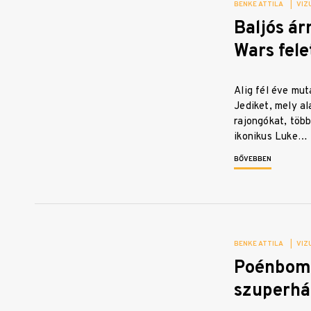
BENKE ATTILA
|
VIZ
Baljós ár
Wars fele
Alig fél éve mut
Jediket, mely a
rajongókat, több
ikonikus Luke…
BŐVEBBEN
BENKE ATTILA
|
VIZ
Poénbom
szuperhá