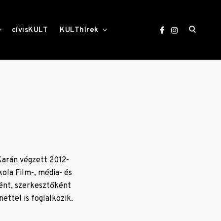
open
toggle
toggle
cívisKULT
KULThírek
child
child
menu
menu
search
form
Karán végzett 2012-
ola Film-, média- és
ként, szerkesztőként
ettel is foglalkozik.