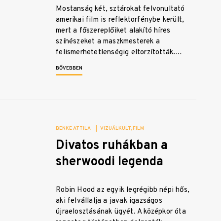
Mostanság két, sztárokat felvonultató
amerikai film is reflektorfénybe került,
mert a főszereplőiket alakító híres
színészeket a maszkmesterek a
felismerhetetlenségig eltorzították.…
BŐVEBBEN
BENKE ATTILA
|
VIZUÁLKULT
FILM
Divatos ruhákban a
sherwoodi legenda
Robin Hood az egyik legrégibb népi hős,
aki felvállalja a javak igazságos
újraelosztásának ügyét. A középkor óta