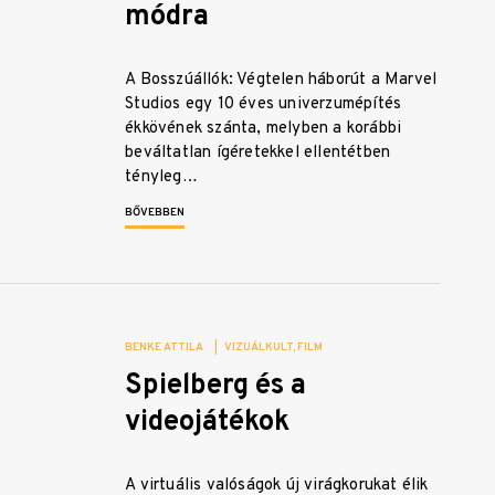
módra
A Bosszúállók: Végtelen háborút a Marvel
Studios egy 10 éves univerzumépítés
ékkövének szánta, melyben a korábbi
beváltatlan ígéretekkel ellentétben
tényleg…
BŐVEBBEN
BENKE ATTILA
|
VIZUÁLKULT
FILM
Spielberg és a
videojátékok
A virtuális valóságok új virágkorukat élik