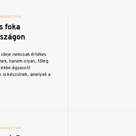
UÁLKULT
FILM
s foka
szágon
 ideje nemcsak értékes
mek, hanem olyan, főleg
tekbe ágyazott
k is készülnek, amelyek a
UÁLKULT
FILM