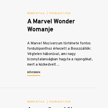
BENKE ATTILA
|
VIZUÁLKULT
FILM
A Marvel Wonder
Womanje
A Marvel Moziverzum története fontos
fordulóponthoz érkezett a Bosszúállók:
Végtelen háborúval, ami nagy
bizonytalanságban hagyta a rajongókat,
mert a közkedvelt…
BŐVEBBEN
BENKE ATTILA
|
VIZUÁLKULT
FILM