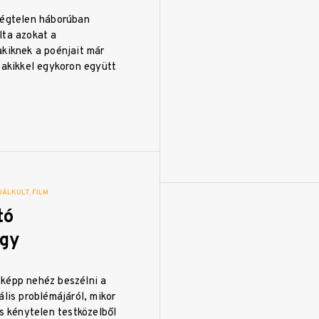
Végtelen háborúban
lta azokat a
akiknek a poénjait már
 akikkel egykoron együtt
UÁLKULT
FILM
tó
ágy
képp nehéz beszélni a
ális problémájáról, mikor
is kénytelen testközelből