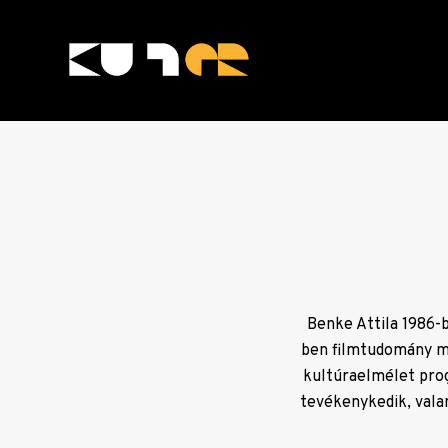
Skip
to
content
KULTer.hu
Benke Attila 1986-
ben filmtudomány me
kultúraelmélet prog
tevékenykedik, valam