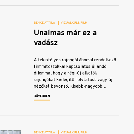
BENKE ATTILA
|
VIZUÁLKULT
FILM
Unalmas már ez a
vadász
A tekintélyes rajongótáborral rendelkező
filmmítoszokkal kapcsolatos állandó
dilemma, hogy a régi-új alkotók
rajongókat kielégítő folytatást vagy új
nézőket bevonzó, kisebb-nagyobb…
BŐVEBBEN
BENKE ATTILA
|
VIZUÁLKULT
FILM