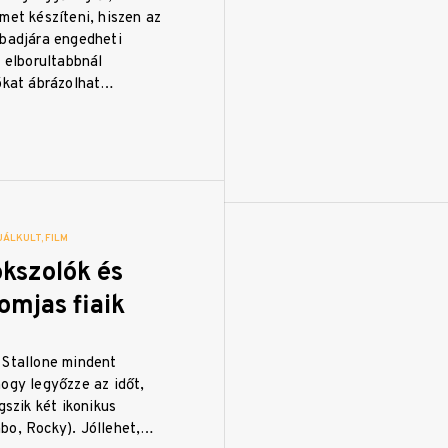
met készíteni, hiszen az
abadjára engedheti
s elborultabbnál
iókat ábrázolhat…
UÁLKULT
FILM
kszolók és
omjas fiaik
 Stallone mindent
ogy legyőzze az időt,
gszik két ikonikus
bo, Rocky). Jóllehet,…