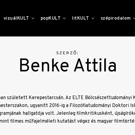
toggle
toggle
toggle
vizuálKULT
popKULT
litKULT
szépirodalom
child
child
child
menu
menu
menu
SZERZŐ:
Benke Attila
ban született Kerepestarcsán. Az ELTE Bölcsészettudományi 
sterszakon, ugyanitt 2016-ig a Filozófiatudományi Doktori Isk
ramjának hallgatója volt. Jelenleg filmkritikusként, újságíró
int filmes műfajelméleti kutatást végez és magyar filmtörtén