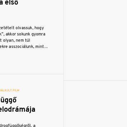
a első
zetételt olvassuk, hogy
k”, akkor sokunk gyomra
t olyan, nem túl
mekre asszociálunk, mint…
UÁLKULT
FILM
függő
elodrámája
 drogfüggőségről, a