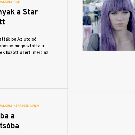
UÁLKULT
FILM
nyak a Star
tt
atták be Az utolsó
laposan megosztotta a
ek között azért, mert az
UÁLKULT
KÉPREGÉNY
FILM
ba a
tsóba