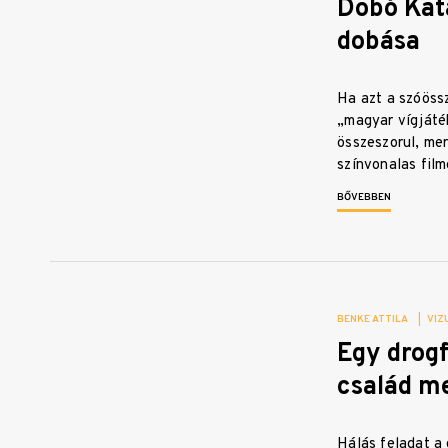
Dobó Kat
dobása
Ha azt a szóöss
„magyar vígjáté
összeszorul, mer
színvonalas fil
BŐVEBBEN
BENKE ATTILA
|
VIZ
Egy drog
család m
Hálás feladat a