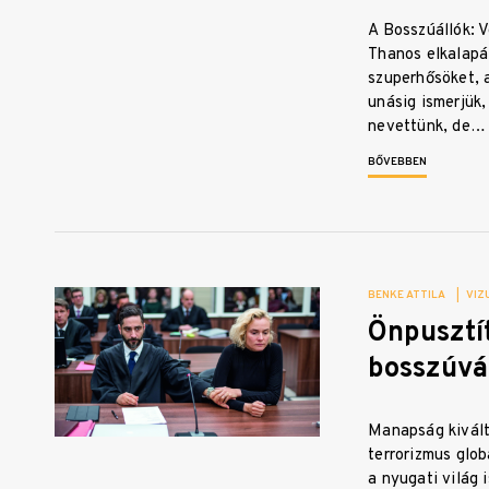
A Bosszúállók: 
Thanos elkalapá
szuperhősöket, 
unásig ismerjük,
nevettünk, de…
BŐVEBBEN
BENKE ATTILA
|
VIZ
Önpusztí
bosszúv
Manapság kivált
terrorizmus glob
a nyugati világ 