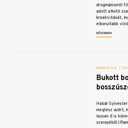
drogmámorról fil
adott alkotó sz
kreativitását, é
elborultabb víz
BŐVEBBEN
BENKE ATTILA
|
VIZ
Bukott bo
bosszúsz
Habár Sylvester
megtesz azért, h
lassan ő is kiöre
szerepéből (Ram