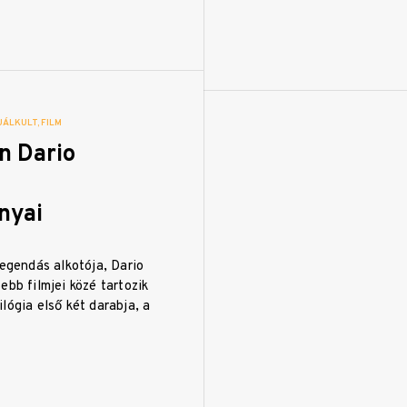
UÁLKULT
FILM
én Dario
nyai
legendás alkotója, Dario
ebb filmjei közé tartozik
lógia első két darabja, a