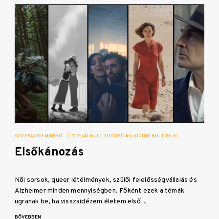
SZTEPANOV MÁRKÓ
|
VIZUÁLKULT TUDÓSÍTÁS
VIZUÁLKULT
FILM
Elsőkánozás
Női sorsok, queer létélmények, szülői felelősségvállalás és
Alzheimer minden mennyiségben. Főként ezek a témák
ugranak be, ha visszaidézem életem első…
BŐVEBBEN