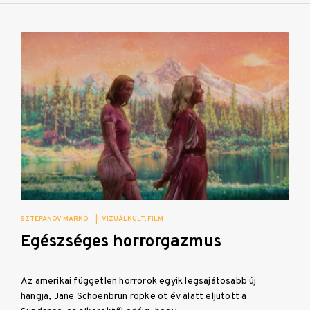
SZTEPANOV MÁRKÓ
|
VIZUÁLKULT
FILM
Egészséges horrorgazmus
Az amerikai független horrorok egyik legsajátosabb új
hangja, Jane Schoenbrun röpke öt év alatt eljutott a