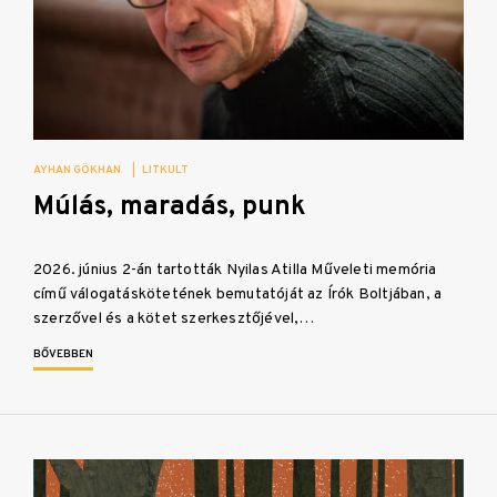
AYHAN GÖKHAN
|
LITKULT
Múlás, maradás, punk
2026. június 2-án tartották Nyilas Atilla Műveleti memória
című válogatáskötetének bemutatóját az Írók Boltjában, a
szerzővel és a kötet szerkesztőjével,…
BŐVEBBEN