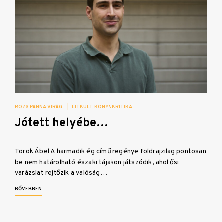
ROZS PANNA VIRÁG
|
LITKULT
KÖNYVKRITIKA
Jótett helyébe…
Török Ábel A harmadik ég című regénye földrajzilag pontosan
be nem határolható északi tájakon játszódik, ahol ősi
varázslat rejtőzik a valóság…
BŐVEBBEN