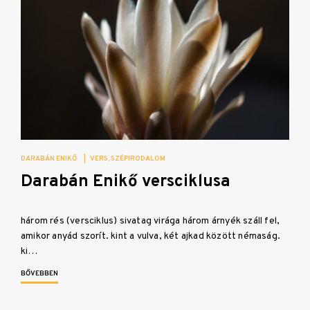
DARABÁN ENIKŐ
|
VERS
SZÉPIRODALOM
Darabán Enikő versciklusa
három rés (versciklus) sivatag virága három árnyék száll fel,
amikor anyád szorít. kint a vulva, két ajkad között némaság.
ki…
BŐVEBBEN