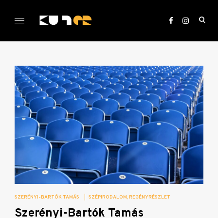
Skip
to
ope
content
sea
KULTer.hu
for
SZERÉNYI-BARTÓK TAMÁS
|
SZÉPIRODALOM
REGÉNYRÉSZLET
Szerényi-Bartók Tamás