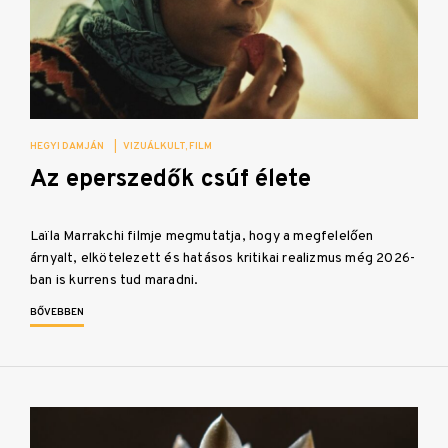
HEGYI DAMJÁN
|
VIZUÁLKULT
FILM
Az eperszedők csúf élete
Laïla Marrakchi filmje megmutatja, hogy a megfelelően
árnyalt, elkötelezett és hatásos kritikai realizmus még 2026-
ban is kurrens tud maradni.
BŐVEBBEN