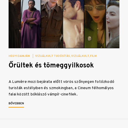
HEGYI DAMJÁN
|
VIZUÁLKULT TUDÓSÍTÁS
VIZUÁLKULT
FILM
Őrültek és tömeggyilkosok
A Lumière mozi bejárata előtt vörös szőnyegen fotózkodó
turisták estélyiben és szmokingban, a Cineum félhomályos
falai között bóklászó vámpír-cinefilek.
BŐVEBBEN