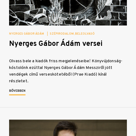
NYERGES GÁBOR ÁDÁM
|
SZÉPIRODALOM
BELEOLVASÓ
Nyerges Gábor Ádám versei
Olvass bele a kiadók friss megjelenéseibe! Könyvújdonság-
kóstolónk ezúttal Nyerges Gábor Ádám Messziről jött
vendégek című verseskötetéből (Prae Kiadó) kínál
részletet.
BŐVEBBEN