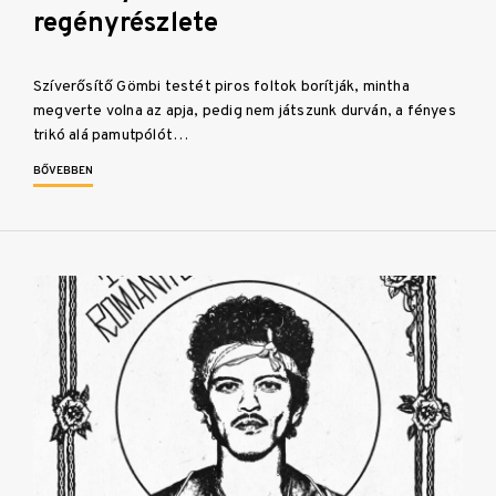
regényrészlete
Szíverősítő Gömbi testét piros foltok borítják, mintha
megverte volna az apja, pedig nem játszunk durván, a fényes
trikó alá pamutpólót…
BŐVEBBEN