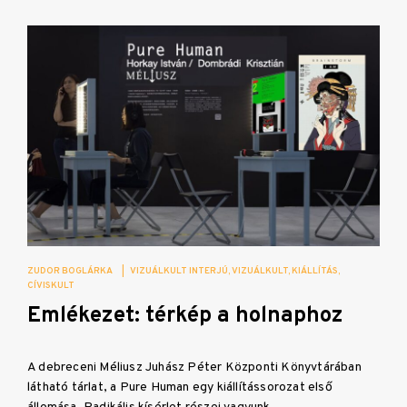
ZUDOR BOGLÁRKA
|
VIZUÁLKULT INTERJÚ
VIZUÁLKULT
KIÁLLÍTÁS
CÍVISKULT
Emlékezet: térkép a holnaphoz
A debreceni Méliusz Juhász Péter Központi Könyvtárában
látható tárlat, a Pure Human egy kiállítássorozat első