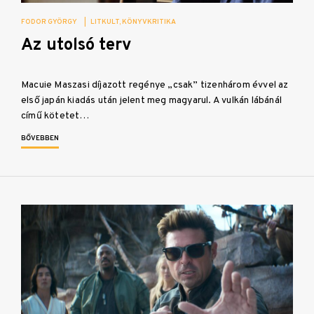
FODOR GYÖRGY
|
LITKULT
KÖNYVKRITIKA
Az utolsó terv
Macuie Maszasi díjazott regénye „csak” tizenhárom évvel az
első japán kiadás után jelent meg magyarul. A vulkán lábánál
című kötetet…
BŐVEBBEN