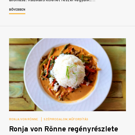
állomása. Radikális kísérlet részei vagyunk.…
BŐVEBBEN
RONJA VON RÖNNE
|
SZÉPIRODALOM
MŰFORDÍTÁS
Ronja von Rönne regényrészlete