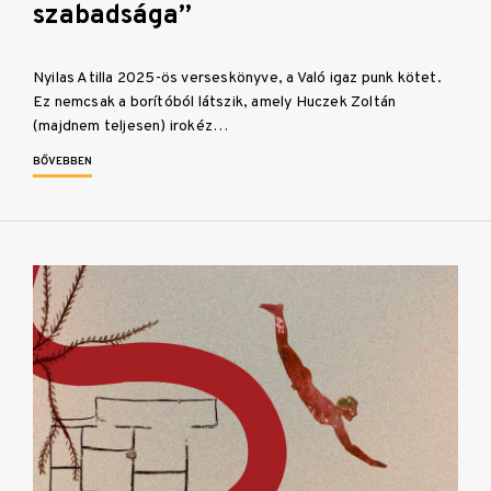
szabadsága”
Nyilas Atilla 2025-ös verseskönyve, a Való igaz punk kötet.
Ez nemcsak a borítóból látszik, amely Huczek Zoltán
(majdnem teljesen) irokéz…
BŐVEBBEN