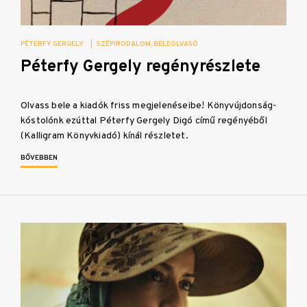
PÉTERFY GERGELY
|
SZÉPIRODALOM
BELEOLVASÓ
Péterfy Gergely regényrészlete
Olvass bele a kiadók friss megjelenéseibe! Könyvújdonság-
kóstolónk ezúttal Péterfy Gergely Digó című regényéből
(Kalligram Könyvkiadó) kínál részletet.
BŐVEBBEN