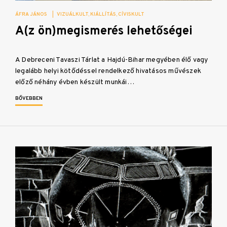
ÁFRA JÁNOS
|
VIZUÁLKULT
KIÁLLÍTÁS
CÍVISKULT
A(z ön)megismerés lehetőségei
A Debreceni Tavaszi Tárlat a Hajdú-Bihar megyében élő vagy
legalább helyi kötődéssel rendelkező hivatásos művészek
előző néhány évben készült munkái…
BŐVEBBEN