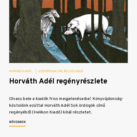
HORVÁTH ADÉL
|
SZÉPIRODALOM
BELEOLVASÓ
Horváth Adél regényrészlete
Olvass bele a kiadók friss megjelenéseibe! Könyvújdonság-
kóstolónk ezúttal Horváth Adél Sok ördögök című
regényéből (Helikon Kiadó) kínál részletet.
BŐVEBBEN