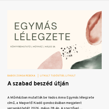
BABOS ZONGA REBEKA
|
LITKULT TUDÓSÍTÁS
LITKULT
A szabad beszéd útján
A Művházban mutatták be Vados Anna Egymás lélegzete
című, a Magvető Kiadó gondozásában megjelent
verseskötetét 2026. május 28-án. A szerzővel…