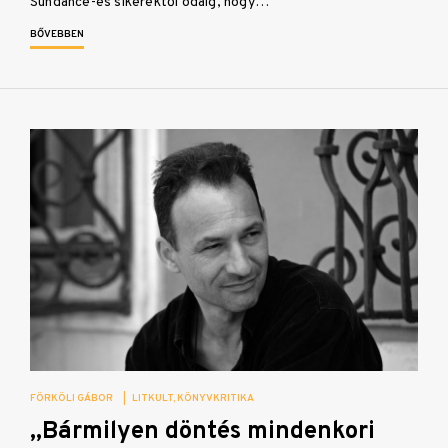
Sundance-es sikerektől odáig, hogy…
BŐVEBBEN
FÖRKÖLI GÁBOR
|
LITKULT
KÖNYVKRITIKA
„Bármilyen döntés mindenkori