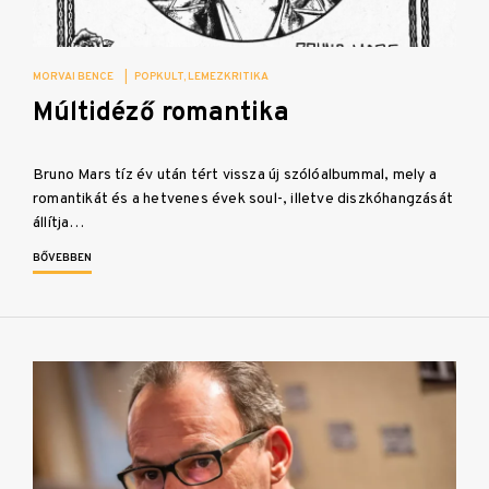
MORVAI BENCE
|
POPKULT
LEMEZKRITIKA
Múltidéző romantika
Bruno Mars tíz év után tért vissza új szólóalbummal, mely a
romantikát és a hetvenes évek soul-, illetve diszkóhangzását
állítja…
BŐVEBBEN