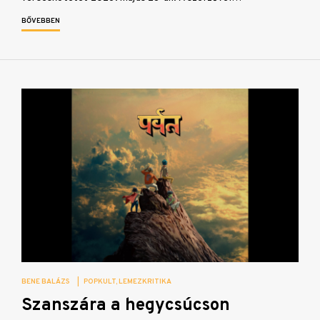
BŐVEBBEN
BENE BALÁZS
|
POPKULT
LEMEZKRITIKA
Szanszára a hegycsúcson