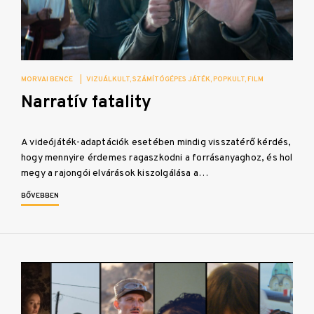
MORVAI BENCE
|
VIZUÁLKULT
SZÁMÍTÓGÉPES JÁTÉK
POPKULT
FILM
Narratív fatality
A videójáték-adaptációk esetében mindig visszatérő kérdés,
hogy mennyire érdemes ragaszkodni a forrásanyaghoz, és hol
megy a rajongói elvárások kiszolgálása a…
BŐVEBBEN