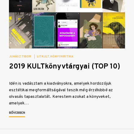
JUHÁSZ TIBOR
|
LITKULT
KÖNYVKRITIKA
2019 KULTkönyvtárgyai (TOP 10)
Idén is vadásztam a kiadványokra, amelyek hordozójuk
esztétikai megformáltságával teszik még érzékibbé az
olvasás tapasztalatát. Kerestem azokat a könyveket,
amelyek…
BŐVEBBEN