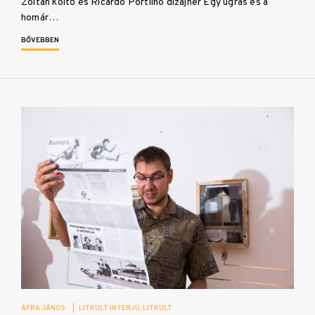
Zoltán költő és Ricardo Portilho dizájner Egy ugrás és a
homár…
BŐVEBBEN
ÁFRA JÁNOS
|
LITKULT INTERJÚ
LITKULT