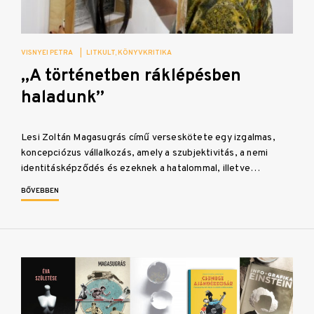
VISNYEI PETRA
|
LITKULT
KÖNYVKRITIKA
„A történetben ráklépésben
haladunk”
Lesi Zoltán Magasugrás című verseskötete egy izgalmas,
koncepciózus vállalkozás, amely a szubjektivitás, a nemi
identitásképződés és ezeknek a hatalommal, illetve…
BŐVEBBEN