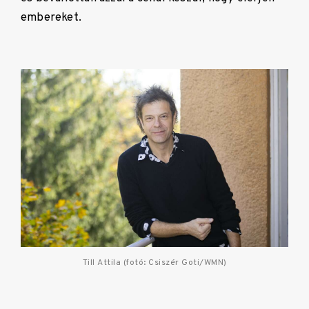
embereket.
Till Attila (fotó: Csiszér Goti/WMN)