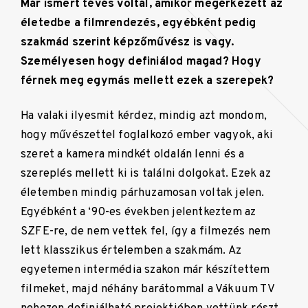
Már ismert tévés voltál, amikor megérkezett az
életedbe a filmrendezés, egyébként pedig
szakmád szerint képzőművész is vagy.
Személyesen hogy definiálod magad? Hogy
férnek meg egymás mellett ezek a szerepek?
Ha valaki ilyesmit kérdez, mindig azt mondom,
hogy művészettel foglalkozó ember vagyok, aki
szeret a kamera mindkét oldalán lenni és a
szereplés mellett ki is találni dolgokat. Ezek az
életemben mindig párhuzamosan voltak jelen.
Egyébként a ‘90-es években jelentkeztem az
SZFE-re, de nem vettek fel, így a filmezés nem
lett klasszikus értelemben a szakmám. Az
egyetemen intermédia szakon már készítettem
filmeket, majd néhány barátommal a Vákuum TV