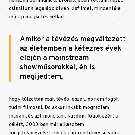
nehezen definiálható projektjében vettünk részt,
csináltunk legalább ötven kisfilmet, mindenféle
műfaji megkötés nélkül.
Amikor a tévézés megváltozott
az életemben a kétezres évek
elején a mainstream
showműsorokkal, én is
megijedtem,
hogy túlzottan csak tévés leszek, és nem fogok
tudni filmezni. De akkor inkább megráztam
magam, és azt mondtam, küzdeni fogok ezért a
célért, 2003-ban már elkezdtem
forgatókönyveket írni és papíron filmessé válni.