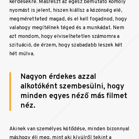
kérdésekre. Másrészt az egész bemutató komoly
nyomást is jelent, hiszen kiállsz a közönség elé,
megméretteted magad, és el kell fogadnod, hogy
valahogy megítélnek téged és a munkádat. Nem
azt mondom, hogy elviselhetetlen számomra a
szituáció, de érzem, hogy szabadabb leszek két
hét múlva.
Nagyon érdekes azzal
alkotóként szembesülni, hogy
minden egyes néző más filmet
néz.
Akinek van személyes kötődése, minden bizonnyal
máshogy éli meg, mint aki kívülről tekint a