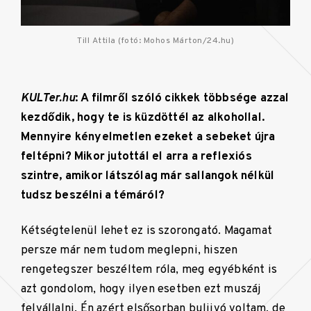
Till Attila (fotó: Mohos Márton/24.hu)
KULTer.hu
: A filmről szóló cikkek többsége azzal
kezdődik, hogy te is küzdöttél az alkohollal.
Mennyire kényelmetlen ezeket a sebeket újra
feltépni? Mikor jutottál el arra a reflexiós
szintre, amikor látszólag már sallangok nélkül
tudsz beszélni a témáról?
Kétségtelenül lehet ez is szorongató. Magamat
persze már nem tudom meglepni, hiszen
rengetegszer beszéltem róla, meg egyébként is
azt gondolom, hogy ilyen esetben ezt muszáj
felvállalni. Én azért elsősorban buliivó voltam, de