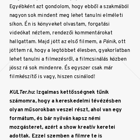
Egyébként azt gondolom, hogy ebből a szakmából
nagyon sok mindent meg lehet tanulni elméleti
síkon. Én is könyveket olvastam, forgatási
videókat néztem, rendezői kommentárokat
hallgattam. Majd jött az első filmem, a
Pánik
, ott
jöttem rá, hogy a legtöbbet élesben, gyakorlatban
lehet tanulni a filmezésről, a filmcsinálás közben
jössz rá sok mindenre. És egyszer csak már
filmkészítő is vagy, hiszen csinálod!
KULTer.hu
: Izgalmas kettősségnek tűnik
számomra, hogy a kereskedelmi tévézésben
olyan műsorokban veszel részt, ahol van egy
formátum, és bár nyilván kapsz némi
mozgásteret, azért a show kreatív keretei
adottak. Ezzel szemben a filmre te is