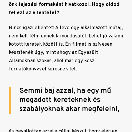
önkifejezési formaként hivatkozol. Hogy oldod
fel ezt az ellentétet?
Nincs igazi ellentét! A tévé egy alkalmazott műfaj,
nem kell félni ennek kimondásától. Lehet jó valami
kötött keretek között is. Én filmet is szívesen
készítenék úgy, mint ahogy az Egyesült
Államokban szokás, ahol már egy kész
forgatókönyvvel keresnek fel.
Semmi baj azzal, ha egy mű
megadott kereteknek és
szabályoknak akar megfelelni,
és bevallottan azzal a céllal készül, hogy elérjen