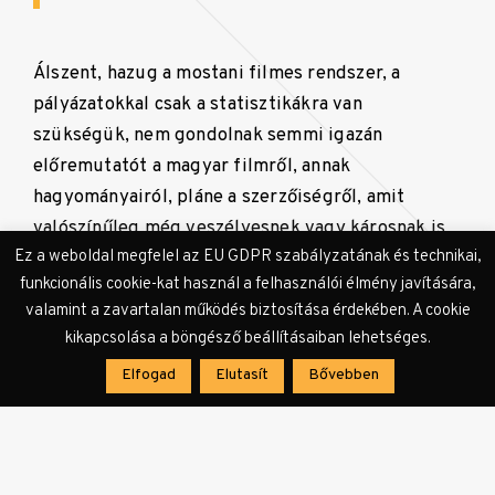
Álszent, hazug a mostani filmes rendszer, a
pályázatokkal csak a statisztikákra van
szükségük, nem gondolnak semmi igazán
előremutatót a magyar filmről, annak
hagyományairól, pláne a szerzőiségről, amit
valószínűleg még veszélyesnek vagy károsnak is
Ez a weboldal megfelel az EU GDPR szabályzatának és technikai,
tartanak. De azzal kapcsolatban sincs egy
funkcionális cookie-kat használ a felhasználói élmény javítására,
egységes koncepció, hogy a közönségfilmeket
valamint a zavartalan működés biztosítása érdekében. A cookie
azok a legjobb szakemberek, rendezők, színészek
kikapcsolása a böngésző beállításaiban lehetséges.
készítsék el, akiknek a munkájára szívesen
Elfogad
Elutasít
Bővebben
beülnek a nézők, mert nekik még a végén lesz
véleményük, kritikájuk. És itt most nem is
politikai kritikára gondolok, egyszerűen arra,
hogy Amerikában is mindennapos, hogy egy