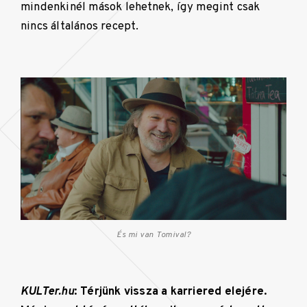
mindenkinél mások lehetnek, így megint csak
nincs általános recept.
És mi van Tomival?
KULTer.hu
: Térjünk vissza a karriered elejére.