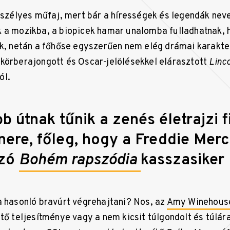
veszélyes műfaj, mert bár a hírességek és legendák neve
 a mozikba, a biopicek hamar unalomba fulladhatnak, 
ik, netán a főhőse egyszerűen nem elég drámai karakte
körberajongott és Oscar-jelölésekkel elárasztott
Linc
ól.
b útnak tűnik a zenés életrajzi 
ere, főleg, hogy a Freddie Mer
ozó
Bohém rapszódia
kasszasiker l
a hasonló bravúrt végrehajtani? Nos, az
Amy Winehous
tő teljesítménye vagy a nem kicsit túlgondolt és túlár