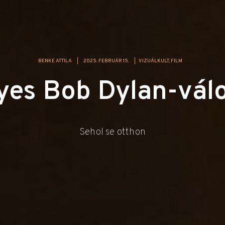
BENKE ATTILA
|
2025. FEBRUÁR 15.
|
VIZUÁLKULT
FILM
yes Bob Dylan-vál
Sehol se otthon