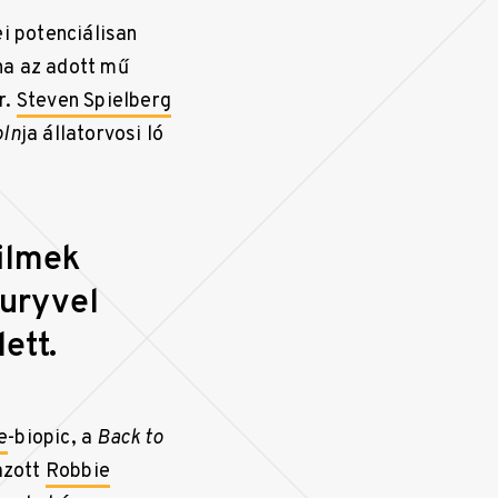
i potenciálisan
ha az adott mű
r.
Steven Spielberg
oln
ja állatorvosi ló
filmek
curyvel
ett.
e
-biopic, a
Back to
azott
Robbie