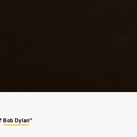
of
Bob Dylan
”