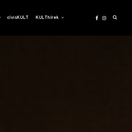
open
toggle
toggle
cívisKULT
KULThírek
child
child
menu
menu
search
form