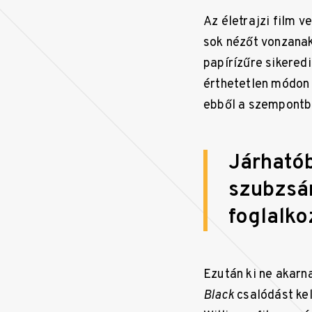
Az életrajzi film 
sok nézőt vonzanak
papírízűre sikered
érthetetlen módon 
ebből a szempontb
Járhatób
szubzsán
foglalk
Ezután ki ne akarn
Black
csalódást kel