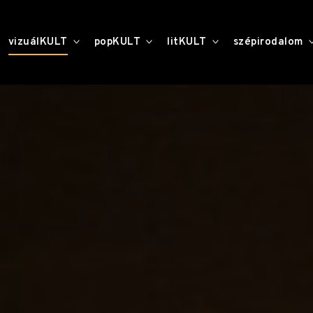
toggle
toggle
toggle
vizuálKULT
popKULT
litKULT
szépirodalom
child
child
child
menu
menu
menu