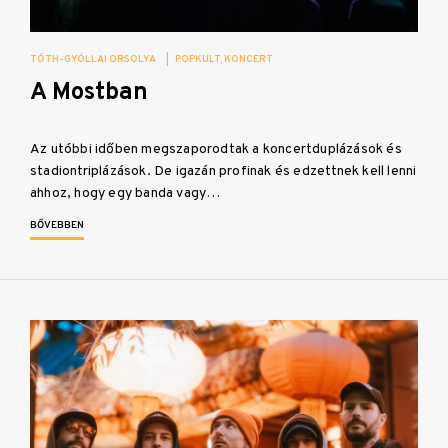
TÓTH-GYÓLLAI ORSOLYA
|
POPKULT
KONCERT
A Mostban
Az utóbbi időben megszaporodtak a koncertduplázások és
stadiontriplázások. De igazán profinak és edzettnek kell lenni
ahhoz, hogy egy banda vagy…
BŐVEBBEN