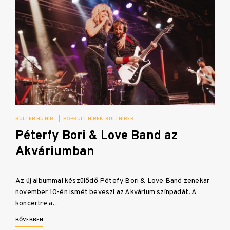
KULTER.HU HÍR
|
POPKULT HÍREK
KULTHÍREK
Péterfy Bori & Love Band az
Akváriumban
Az új albummal készülődő Pétefy Bori & Love Band zenekar
november 10-én ismét beveszi az Akvárium színpadát. A
koncertre a…
BŐVEBBEN