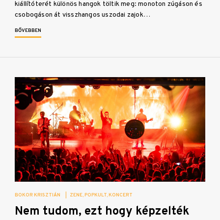
kiállítóterét különös hangok töltik meg: monoton zúgáson és
csobogáson át visszhangos uszodai zajok…
BŐVEBBEN
BOKOR KRISZTIÁN
|
ZENE
POPKULT
KONCERT
Nem tudom, ezt hogy képzelték