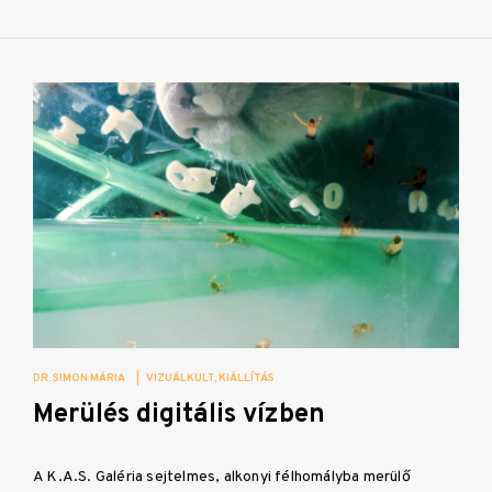
DR. SIMON MÁRIA
|
VIZUÁLKULT
KIÁLLÍTÁS
Merülés digitális vízben
A K.A.S. Galéria sejtelmes, alkonyi félhomályba merülő