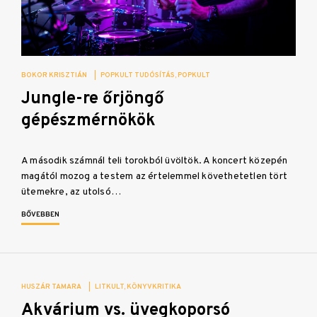
BOKOR KRISZTIÁN
|
POPKULT TUDÓSÍTÁS
POPKULT
Jungle-re őrjöngő
gépészmérnökök
A második számnál teli torokból üvöltök. A koncert közepén
magától mozog a testem az értelemmel követhetetlen tört
ütemekre, az utolsó…
BŐVEBBEN
HUSZÁR TAMARA
|
LITKULT
KÖNYVKRITIKA
Akvárium vs. üvegkoporsó