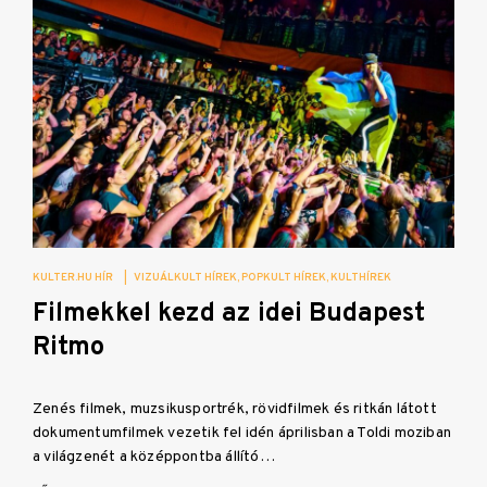
KULTER.HU HÍR
|
VIZUÁLKULT HÍREK
POPKULT HÍREK
KULTHÍREK
Filmekkel kezd az idei Budapest
Ritmo
Zenés filmek, muzsikusportrék, rövidfilmek és ritkán látott
dokumentumfilmek vezetik fel idén áprilisban a Toldi moziban
a világzenét a középpontba állító…