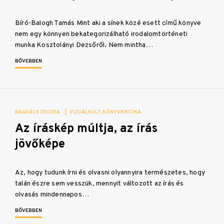
Bíró-Balogh Tamás Mint aki a sínek közé esett című könyve
nem egy könnyen bekategorizálható irodalomtörténeti
munka Kosztolányi Dezsőről. Nem mintha…
BŐVEBBEN
BAGDÁCS ZSUZSA
|
VIZUÁLKULT
KÖNYVKRITIKA
Az íráskép múltja, az írás
jövőképe
Az, hogy tudunk írni és olvasni olyannyira természetes, hogy
talán észre sem vesszük, mennyit változott az írás és
olvasás mindennapos…
BŐVEBBEN