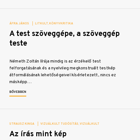
ÁFRA JÁNOS
|
LITKULT
KÖNYVKRITIKA
A test szöveggépe, a szöveggép
teste
Németh Zoltán lírája mindig is az érzékelő test
felforgatásának és a nyelvileg megkonstruált testkép
átformálásának lehetőségeivel kísérletezett, nincs ez
másképp…
BŐVEBBEN
STRAUSZ KINGA
|
VIZUÁLKULT TUDÓSÍTÁS
VIZUÁLKULT
Az írás mint kép