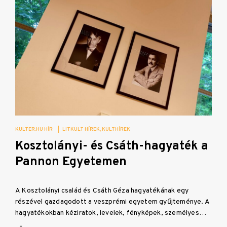
KULTER.HU HÍR
|
LITKULT HÍREK
KULTHÍREK
Kosztolányi- és Csáth-hagyaték a
Pannon Egyetemen
A Kosztolányi család és Csáth Géza hagyatékának egy
részével gazdagodott a veszprémi egyetem gyűjteménye. A
hagyatékokban kéziratok, levelek, fényképek, személyes…