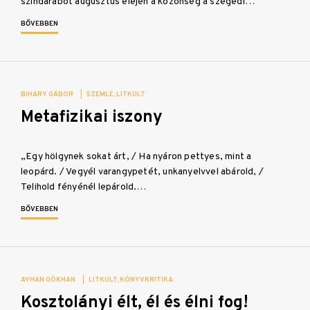
színdarabot augusztus elején a közönség a szegedi…
BŐVEBBEN
BIHARY GÁBOR
|
SZEMLE
LITKULT
Metafizikai iszony
„Egy hölgynek sokat árt, / Ha nyáron pettyes, mint a
leopárd. / Vegyél varangypetét, unkanyelvvel abárold, /
Telihold fényénél lepárold.…
BŐVEBBEN
AYHAN GÖKHAN
|
LITKULT
KÖNYVKRITIKA
Kosztolányi élt, él és élni fog!