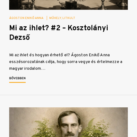
ÁGOSTON ENIKŐ ANNA
|
MŰHELY
LITKULT
Mi az ihlet? #2 – Kosztolányi
Dezső
Mi az ihlet és hogyan érhető el? Ágoston Enikő Anna
esszésorozatának célja, hogy sorra vegye és értelmezze a
magyar irodalom…
BŐVEBBEN