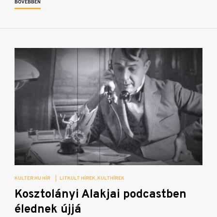
BŐVEBBEN
KULTER.HU HÍR
|
LITKULT HÍREK
KULTHÍREK
Kosztolányi Alakjai podcastben
élednek újjá