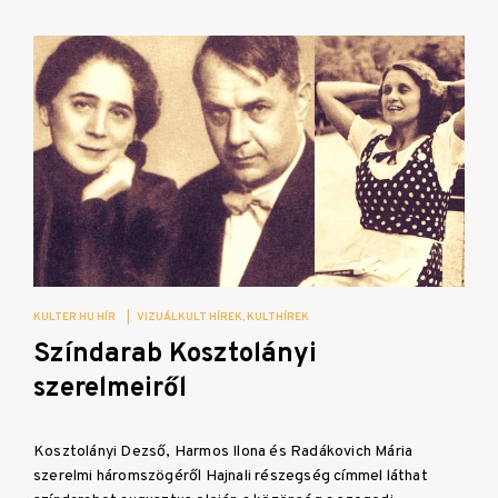
KULTER.HU HÍR
|
VIZUÁLKULT HÍREK
KULTHÍREK
Színdarab Kosztolányi
szerelmeiről
Kosztolányi Dezső, Harmos Ilona és Radákovich Mária
szerelmi háromszögéről Hajnali részegség címmel láthat