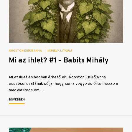
ÁGOSTON ENIKŐ ANNA
|
MŰHELY
LITKULT
Mi az ihlet? #1 – Babits Mihály
Mi az ihlet és hogyan érhető el? Ágoston Enikő Anna
esszésorozatának célja, hogy sorra vegye és értelmezze a
magyar irodalom…
BŐVEBBEN