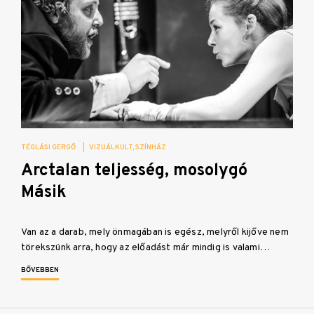
TÉGLÁSI GERGŐ
|
VIZUÁLKULT
SZÍNHÁZ
Arctalan teljesség, mosolygó
Másik
Van az a darab, mely önmagában is egész, melyről kijőve nem
törekszünk arra, hogy az előadást már mindig is valami…
BŐVEBBEN