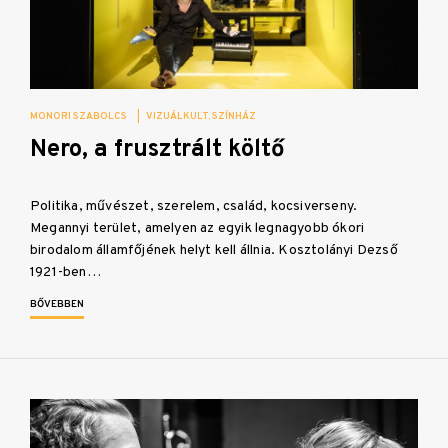
MONORI SZABOLCS
|
VIZUÁLKULT
SZÍNHÁZ
Nero, a frusztrált költő
Politika, művészet, szerelem, család, kocsiverseny.
Megannyi terület, amelyen az egyik legnagyobb ókori
birodalom államfőjének helyt kell állnia. Kosztolányi Dezső
1921-ben…
BŐVEBBEN