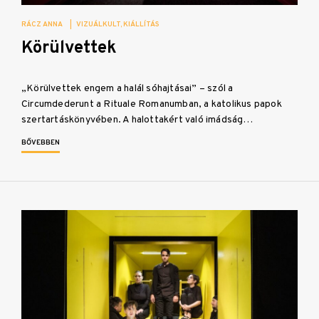
RÁCZ ANNA
|
VIZUÁLKULT
KIÁLLÍTÁS
Körülvettek
„Körülvettek engem a halál sóhajtásai” – szól a
Circumdederunt a Rituale Romanumban, a katolikus papok
szertartáskönyvében. A halottakért való imádság…
BŐVEBBEN