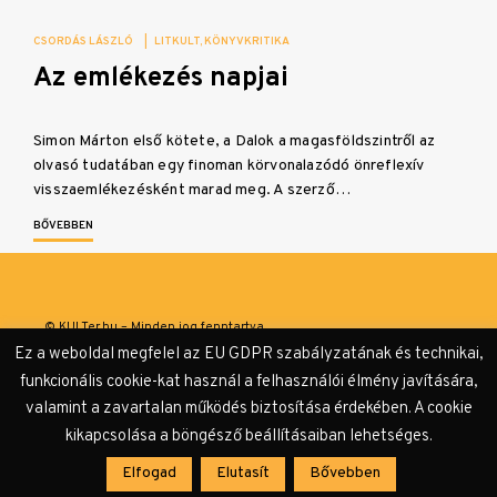
CSORDÁS LÁSZLÓ
|
LITKULT
KÖNYVKRITIKA
Az emlékezés napjai
Simon Márton első kötete, a Dalok a magasföldszintről az
olvasó tudatában egy finoman körvonalazódó önreflexív
visszaemlékezésként marad meg. A szerző…
BŐVEBBEN
© KULTer.hu – Minden jog fenntartva
Ez a weboldal megfelel az EU GDPR szabályzatának és technikai,
Impresszum
Szerzőink
Támogatók & Partnerek
funkcionális cookie-kat használ a felhasználói élmény javítására,
valamint a zavartalan működés biztosítása érdekében. A cookie
Adatvédelmi tájékoztató
kikapcsolása a böngésző beállításaiban lehetséges.
Elfogad
Elutasít
Bővebben