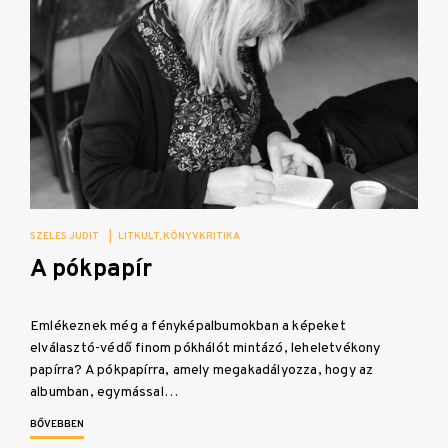
SZELES JUDIT
|
LITKULT
KÖNYVKRITIKA
A pókpapír
Emlékeznek még a fényképalbumokban a képeket
elválasztó-védő finom pókhálót mintázó, leheletvékony
papírra? A pókpapírra, amely megakadályozza, hogy az
albumban, egymással…
BŐVEBBEN