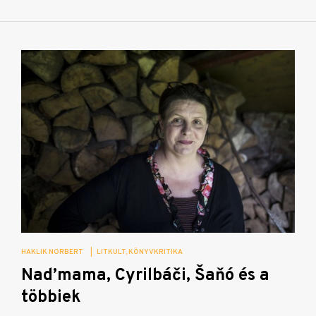
HAKLIK NORBERT
|
LITKULT
KÖNYVKRITIKA
Nad’mama, Cyrilbáči, Šaňó és a
többiek