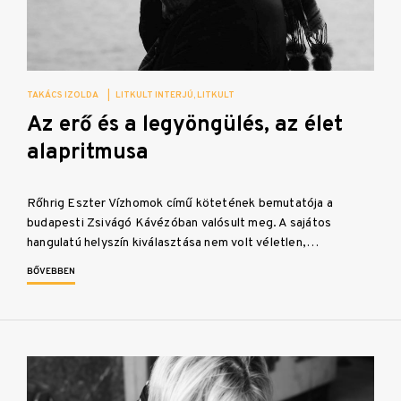
TAKÁCS IZOLDA
|
LITKULT INTERJÚ
LITKULT
Az erő és a legyöngülés, az élet
alapritmusa
Rőhrig Eszter Vízhomok című kötetének bemutatója a
budapesti Zsivágó Kávézóban valósult meg. A sajátos
hangulatú helyszín kiválasztása nem volt véletlen,…
BŐVEBBEN