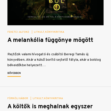
FEKETE I. ALFONZ
|
LITKULT
KÖNYVKRITIKA
A melankólia függönye mögött
Rejtőzik valami hívogató és csábító Beregi Tamás új
könyvében. Akár a külső borító sejtető fátyla, akár a boldog
békeidőkbe helyezett…
BŐVEBBEN
FÖRKÖLI GÁBOR
|
LITKULT
KÖNYVKRITIKA
A költők is meghalnak egyszer