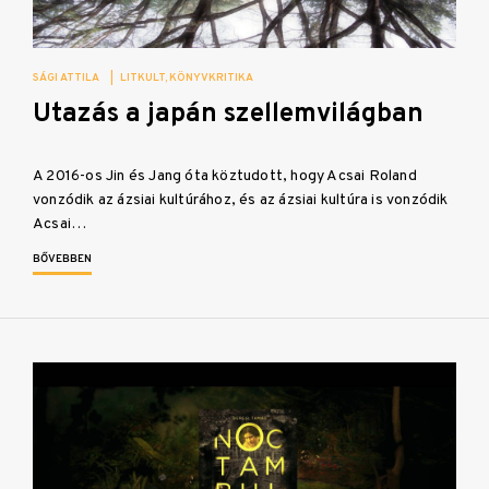
SÁGI ATTILA
|
LITKULT
KÖNYVKRITIKA
Utazás a japán szellemvilágban
A 2016-os Jin és Jang óta köztudott, hogy Acsai Roland
vonzódik az ázsiai kultúrához, és az ázsiai kultúra is vonzódik
Acsai…
BŐVEBBEN