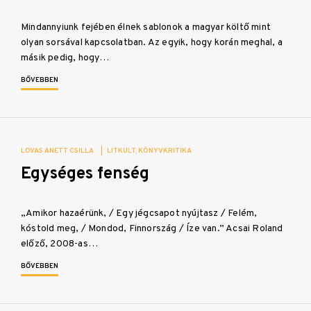
Mindannyiunk fejében élnek sablonok a magyar költő mint
olyan sorsával kapcsolatban. Az egyik, hogy korán meghal, a
másik pedig, hogy…
BŐVEBBEN
LOVAS ANETT CSILLA
|
LITKULT
KÖNYVKRITIKA
Egységes fenség
„Amikor hazaérünk, / Egy jégcsapot nyújtasz / Felém,
kóstold meg, / Mondod, Finnország / Íze van.” Acsai Roland
előző, 2008-as…
BŐVEBBEN