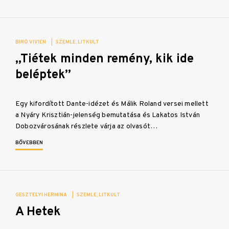
BIRÓ VIVIEN
|
SZEMLE
LITKULT
„Tiétek minden remény, kik ide
beléptek”
Egy kifordított Dante-idézet és Málik Roland versei mellett
a Nyáry Krisztián-jelenség bemutatása és Lakatos István
Dobozvárosának részlete várja az olvasót…
BŐVEBBEN
GESZTELYI HERMINA
|
SZEMLE
LITKULT
A Hetek