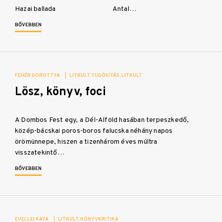
Hazai ballada Antal…
BŐVEBBEN
FEHÉR DOROTTYA
|
LITKULT TUDÓSÍTÁS
LITKULT
Lösz, könyv, foci
A Dombos Fest egy, a Dél-Alföld hasában terpeszkedő,
közép-bácskai poros-boros falucska néhány napos
örömünnepe, hiszen a tizenhárom éves múltra
visszatekintő…
BŐVEBBEN
EVELLEI KATA
|
LITKULT
KÖNYVKRITIKA