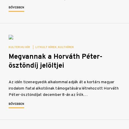
BŐVEBBEN
KULTER.HU HÍR
|
LITKULT HÍREK
KULTHÍREK
Megvannak a Horváth Péter-
ösztöndíj jelöltjei
Az idén tizenegyedik alkalommal adják át a kortárs magyar
irodalom fiatal alkotóinak támogatására létrehozott Horváth
Péter-ösztöndíjat december 8-án az Írók…
BŐVEBBEN