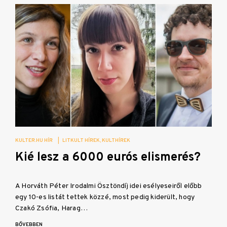
KULTER.HU HÍR
|
LITKULT HÍREK
KULTHÍREK
Kié lesz a 6000 eurós elismerés?
A Horváth Péter Irodalmi Ösztöndíj idei esélyeseiről előbb
egy 10-es listát tettek közzé, most pedig kiderült, hogy
Czakó Zsófia, Harag…
BŐVEBBEN