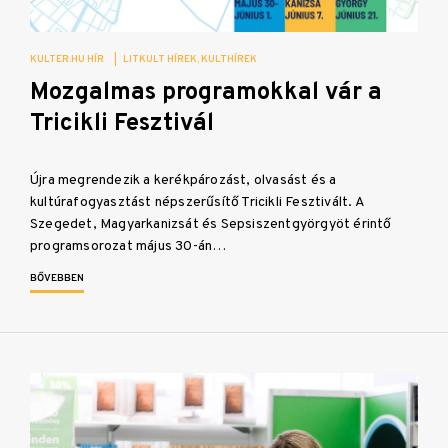
KULTER.HU HÍR
|
LITKULT HÍREK
KULTHÍREK
Mozgalmas programokkal vár a
Tricikli Fesztivál
Újra megrendezik a kerékpározást, olvasást és a
kultúrafogyasztást népszerűsítő Tricikli Fesztivált. A
Szegedet, Magyarkanizsát és Sepsiszentgyörgyöt érintő
programsorozat május 30-án…
BŐVEBBEN