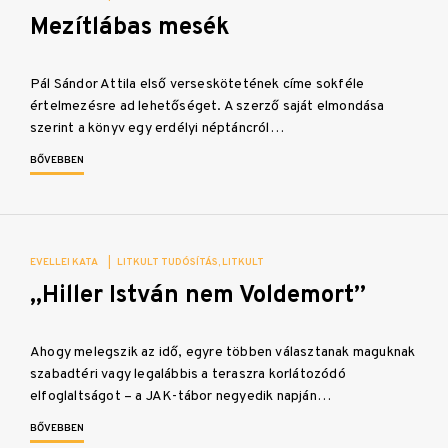
Mezítlábas mesék
Pál Sándor Attila első verseskötetének címe sokféle
értelmezésre ad lehetőséget. A szerző saját elmondása
szerint a könyv egy erdélyi néptáncról…
BŐVEBBEN
EVELLEI KATA
|
LITKULT TUDÓSÍTÁS
LITKULT
„Hiller István nem Voldemort”
Ahogy melegszik az idő, egyre többen választanak maguknak
szabadtéri vagy legalábbis a teraszra korlátozódó
elfoglaltságot – a JAK-tábor negyedik napján…
BŐVEBBEN