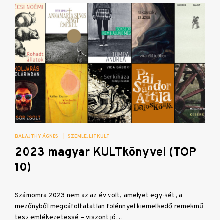
BALAJTHY ÁGNES
|
SZEMLE
LITKULT
2023 magyar KULTkönyvei (TOP
10)
Számomra 2023 nem az az év volt, amelyet egy-két, a
mezőnyből megcáfolhatatlan fölénnyel kiemelkedő remekmű
tesz emlékezetessé – viszont jó…