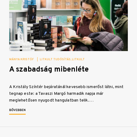
MÁNYA KRISTÓF
|
LITKULT TUDÓSÍTÁS
LITKULT
A szabadság mibenléte
A Kristály Színtér bejáratánál kevesebb ismerőst látni, mint
tegnap este: a Tavaszi Margó harmadik napja már
meglehetősen nyugodt hangulatban telik.…
BŐVEBBEN