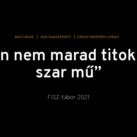
NAGY HILDA
|
2021. AUGUSZTUS 17.
|
LITKULT TUDÓSÍTÁS
LITKULT
n nem marad titok,
szar mű”
FISZ-tábor 2021