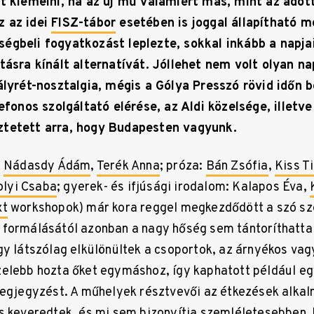
t kiemelni, ha az új mű valamiért más, mint az adott
 az idei
FISZ-tábor
esetében is joggal állapítható m
égbeli fogyatkozást leplezte, sokkal inkább a napja
tásra kínált alternatívát. Jóllehet nem volt olyan na
ályrét-nosztalgia, mégis a Gólya Presszó rövid időn 
lefonos szolgáltató elérése, az Aldi közelsége, illetv
tetett arra, hogy Budapesten vagyunk.
:
Nádasdy Ádám
,
Terék Anna
; próza:
Bán Zsófia
,
Kiss T
olyi Csaba
; gyerek- és ifjúsági irodalom: Kalapos Éva,
xt
workshopok) már kora reggel megkezdődött a szó sze
formálásától azonban a nagy hőség sem tántoríthatta e
gy látszólag elkülönültek a csoportok, az árnyékos va
elebb hozta őket egymáshoz, így kaphatott például eg
megjegyzést. A műhelyek résztvevői az étkezések alkal
s keveredtek, és mi sem bizonyítja szemléletesebben, 