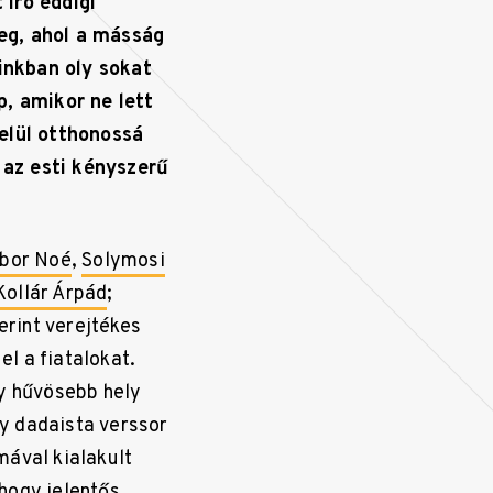
 író eddigi
eg, ahol a másság
inkban oly sokat
p, amikor ne lett
belül otthonossá
e az esti kényszerű
ibor Noé
,
Solymosi
Kollár Árpád
;
rint verejtékes
l a fiatalokat.
gy hűvösebb hely
y dadaista verssor
mával kialakult
hogy jelentős