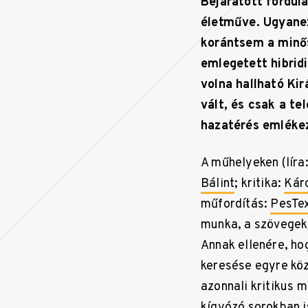
Bejáratott fordula
életműve. Ugyanez
korántsem a minős
emlegetett hibridi
volna hallható Kir
vált, és csak a te
hazatérés emlékez
A műhelyeken (líra
Bálint
; kritika:
Kár
műfordítás:
PesTe
munka, a szövegek 
Annak ellenére, ho
keresése egyre köz
azonnali kritikus 
kígyózó sorokban i