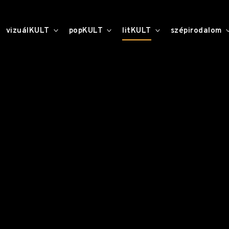
toggle
toggle
toggle
vizuálKULT
popKULT
litKULT
szépirodalom
child
child
child
menu
menu
menu