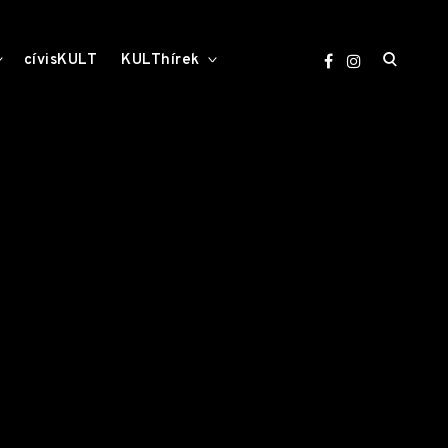
open
toggle
toggle
cívisKULT
KULThírek
child
child
menu
menu
search
form