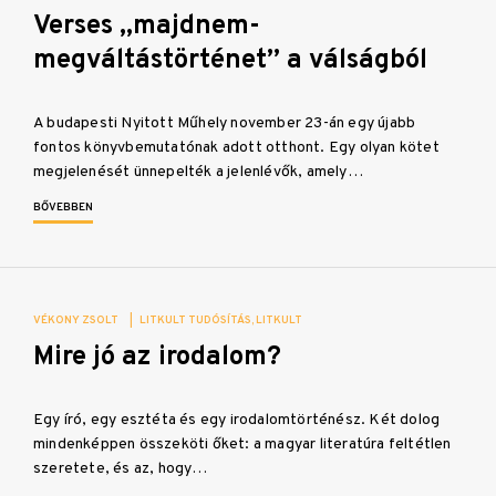
Verses „majdnem-
megváltástörténet” a válságból
A budapesti Nyitott Műhely november 23-án egy újabb
fontos könyvbemutatónak adott otthont. Egy olyan kötet
megjelenését ünnepelték a jelenlévők, amely…
BŐVEBBEN
VÉKONY ZSOLT
|
LITKULT TUDÓSÍTÁS
LITKULT
Mire jó az irodalom?
Egy író, egy esztéta és egy irodalomtörténész. Két dolog
mindenképpen összeköti őket: a magyar literatúra feltétlen
szeretete, és az, hogy…