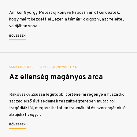
Amikor György Pétert új könyve kapcsán arról kérdezték,
hogy miért kezdett el „ezen a témán” dolgozni, azt felelte,
valójában soha…
BŐVEBBEN
CSUKA BOTOND
|
LITKULT
KÖNYVKRITIKA
Az ellenség magányos arca
Rakovszky Zsuzsa legutóbbi történelmi regénye a huszadik
század első évtizedeinek feszültségterében mutat föl
tragédiáktól, megoszthatatlan traumáktól és szorongásoktól
alapjukat vagy…
BŐVEBBEN