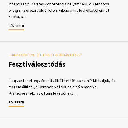
interdiszciplinaritás konferencia helyszínéül. A kétnapos
programsorozat első fele a Fikció mint létfeltétel címet
kapta, s…
BŐVEBBEN
FEHÉR DOROTTYA
|
LITKULT TUDÓSÍTÁS
LITKULT
Fesztiválosztódás
Hogyan lehet egy fesztiválból kettőt csinálni? Mi tudjuk, és
merem állítani, sikeresen vettük az első akadályt.
Kishegyesnek, az ottani levegőnek,…
BŐVEBBEN