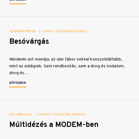
POGRÁNYI PÉTER
|
LITKULT TUDÓSÍTÁS
LITKULT
Besóvárgás
Mindenki azt mondja, az idei tábor sokkal konszolidáltabb,
mint az eddigiek. Sem rendbontás, sem a drog és irodalom,
drog és…
BŐVEBBEN
POLGÁRI LILLA
|
POPKULT TUDÓSÍTÁS
POPKULT
Múltidézés a MODEM-ben