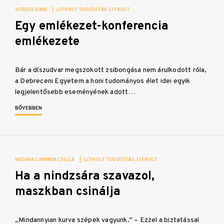
VERESS DANI
|
LITKULT TUDÓSÍTÁS
LITKULT
Egy emlékezet-konferencia
emlékezete
Bár a díszudvar megszokott zsibongása nem árulkodott róla,
a Debreceni Egyetem a honi tudományos élet idei egyik
legjelentősebb eseményének adott…
BŐVEBBEN
MEDINA CARMEN CSILLA
|
LITKULT TUDÓSÍTÁS
LITKULT
Ha a nindzsára szavazol,
maszkban csinálja
„Mindannyian kurva szépek vagyunk.” – Ezzel a biztatással