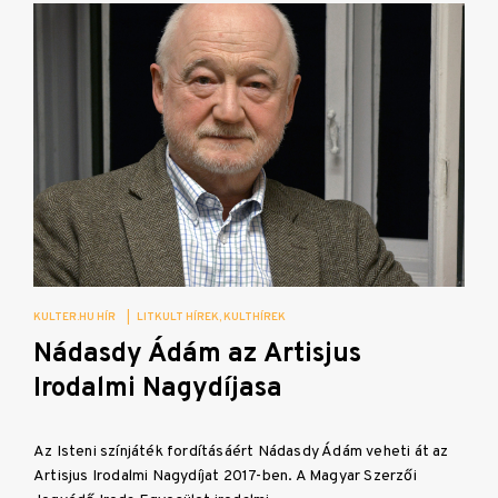
KULTER.HU HÍR
|
LITKULT HÍREK
KULTHÍREK
Nádasdy Ádám az Artisjus
Irodalmi Nagydíjasa
Az Isteni színjáték fordításáért Nádasdy Ádám veheti át az
Artisjus Irodalmi Nagydíjat 2017-ben. A Magyar Szerzői