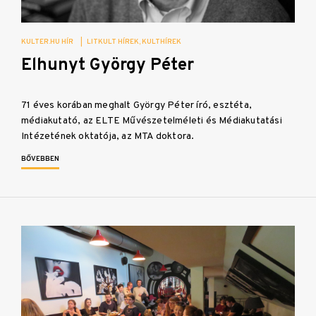
KULTER.HU HÍR
|
LITKULT HÍREK
KULTHÍREK
Elhunyt György Péter
71 éves korában meghalt György Péter író, esztéta,
médiakutató, az ELTE Művészetelméleti és Médiakutatási
Intézetének oktatója, az MTA doktora.
BŐVEBBEN