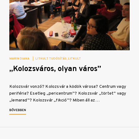
MARIN DIANA
|
LITKULT TUDÓSÍTÁS
LITKULT
„Kolozsváros, olyan város”
Kolozsvár vonzó? Kolozsvár a ködök városa? Centrum vagy
periféria? Esetleg „pericentrum”? Kolozsvár „törtet” vagy
„lemarad”? Kolozsvár „fikció”? Miben áll az…
BŐVEBBEN