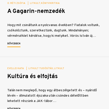
O. RÉTI ZSÓFIA
|
LITKULT
KÖNYVKRITIKA
A Gagarin-nemzedék
Hogy mit csináltunk a nyolcvanas években? Fiatalok voltunk,
csókolóztunk, szeretkeztünk, dugtunk. Mindahányan;
vérmérséklet kérdése, hogy ki melyiket. Vörös István új…
BŐVEBBEN
EVELLEI KATA
|
LITKULT TUDÓSÍTÁS
LITKULT
Kultúra és elfojtás
Talán nem meglepő, hogy egy átbeszélgetett és – nyáridő
lévén – átmulatott éjszaka után csöndes délelőttben
lehetett részünk a JAK-tábor…
BŐVEBBEN