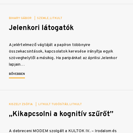
BIHARY GÁBOR
|
SZEMLE
LITKULT
Jelenkori látogatók
A jelértelmező vágtáját a papíron többnyire
összekacsintások, kapcsolatok keresése irányítja egyik
szöveghelytől a másikig. Ha paripánkat az áprilisi Jelenkor
lapjain…
BŐVEBBEN
KISZELY ZSÓFIA
|
LITKULT TUDÓSÍTÁS
LITKULT
„Kikapcsolni a kognitív szűrőt”
A debreceni MODEM szolgált a KULTOK IV. – Irodalom és