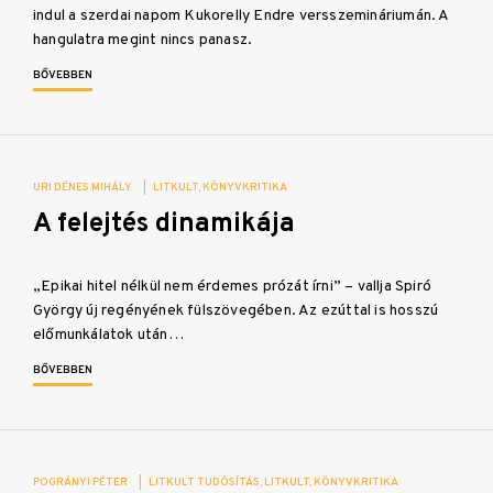
indul a szerdai napom Kukorelly Endre versszemináriumán. A
hangulatra megint nincs panasz.
BŐVEBBEN
URI DÉNES MIHÁLY
|
LITKULT
KÖNYVKRITIKA
A felejtés dinamikája
„Epikai hitel nélkül nem érdemes prózát írni” – vallja Spiró
György új regényének fülszövegében. Az ezúttal is hosszú
előmunkálatok után…
BŐVEBBEN
POGRÁNYI PÉTER
|
LITKULT TUDÓSÍTÁS
LITKULT
KÖNYVKRITIKA