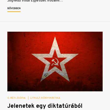
Jogvédő Iroda Egyesület irodalmi…
BŐVEBBEN
O. RÉTI ZSÓFIA
|
LITKULT
KÖNYVKRITIKA
Jelenetek egy diktatúrából