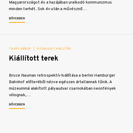
Magyarországot és a hazájában uralkodó kommunizmus
minden terhét. Sok év után a művésznő…
BŐVEBBEN
THURY GÁBOR
|
VIZUÁLKULT
KIÁLLÍTÁS
Kiállított terek
Bruce Nauman retrospektív kiállítása a berlini Hamburger
Bahnhof előteréből nézve egészen ártatlannak tűnik. A
múzeummá alakított pályaudvar csarnokában neonfények
villognak,…
BŐVEBBEN