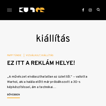
Skip
to
ope
content
sea
KULTer.hu
for
kiállítás
PAPP TÜNDE
|
VIZUÁLKULT
KIÁLLÍTÁS
EZ ITT A REKLÁM HELYE!
„A művészet elválaszthatatlan az üzlettől.” – vallotta
Warhol, aki a halála előtt már próbálkozott a 3D-s
képkészítéssel, ám a technikai…
BŐVEBBEN