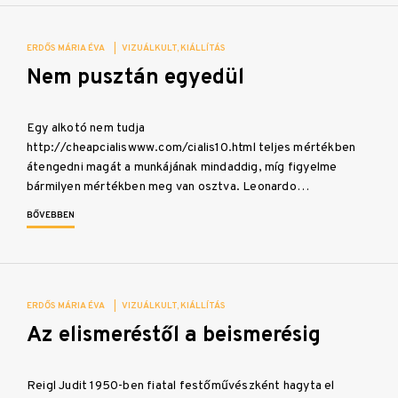
ERDŐS MÁRIA ÉVA
|
VIZUÁLKULT
KIÁLLÍTÁS
Nem pusztán egyedül
Egy alkotó nem tudja
http://cheapcialiswww.com/cialis10.html teljes mértékben
átengedni magát a munkájának mindaddig, míg figyelme
bármilyen mértékben meg van osztva. Leonardo…
BŐVEBBEN
ERDŐS MÁRIA ÉVA
|
VIZUÁLKULT
KIÁLLÍTÁS
Az elismeréstől a beismerésig
Reigl Judit 1950-ben fiatal festőművészként hagyta el