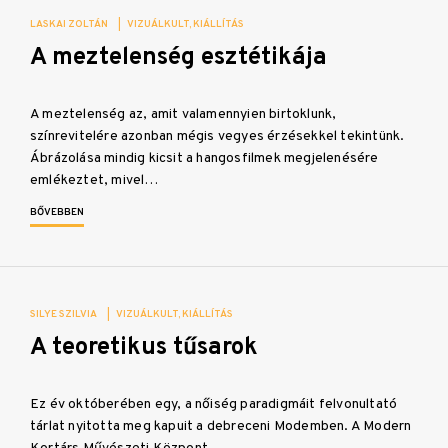
LASKAI ZOLTÁN
|
VIZUÁLKULT
KIÁLLÍTÁS
A meztelenség esztétikája
A meztelenség az, amit valamennyien birtoklunk,
színrevitelére azonban mégis vegyes érzésekkel tekintünk.
Ábrázolása mindig kicsit a hangosfilmek megjelenésére
emlékeztet, mivel…
BŐVEBBEN
SILYE SZILVIA
|
VIZUÁLKULT
KIÁLLÍTÁS
A teoretikus tűsarok
Ez év októberében egy, a nőiség paradigmáit felvonultató
tárlat nyitotta meg kapuit a debreceni Modemben. A Modern