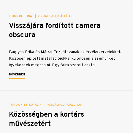
SIMON BETTINA
|
VIZUÁLKULT
KIÁLLÍTÁS
Visszájára fordított camera
obscura
Baglyas Erika és Mátrai Erik játszanak az érzékszerveinkkel.
Közösen épített installációjukkal különösen a szemünket
igyekeznek megcsalni. Egy falra szerelt asztal…
BŐVEBBEN
TÖRÖK KITTI KATALIN
|
VIZUÁLKULT
KIÁLLÍTÁS
Közösségben a kortárs
művészetért