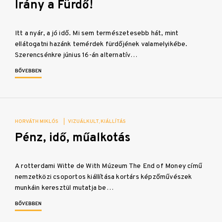
Irány a Fürdő!
Itt a nyár, a jó idő. Mi sem természetesebb hát, mint
ellátogatni hazánk temérdek fürdőjének valamelyikébe.
Szerencsénkre június 16-án alternatív…
BŐVEBBEN
HORVÁTH MIKLÓS
|
VIZUÁLKULT
KIÁLLÍTÁS
Pénz, idő, műalkotás
A rotterdami Witte de With Múzeum The End of Money című
nemzetközi csoportos kiállítása kortárs képzőművészek
munkáin keresztül mutatja be…
BŐVEBBEN