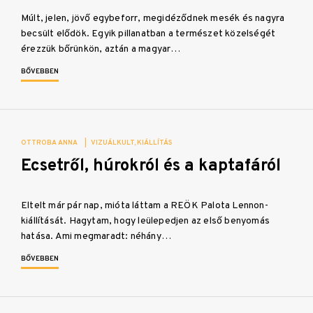
Múlt, jelen, jövő egybeforr, megidéződnek mesék és nagyra
becsült elődök. Egyik pillanatban a természet közelségét
érezzük bőrünkön, aztán a magyar…
BŐVEBBEN
OTTROBA ANNA
|
VIZUÁLKULT
KIÁLLÍTÁS
Ecsetről, húrokról és a kaptafáról
Eltelt már pár nap, mióta láttam a REÖK Palota Lennon-
kiállítását. Hagytam, hogy leülepedjen az első benyomás
hatása. Ami megmaradt: néhány…
BŐVEBBEN