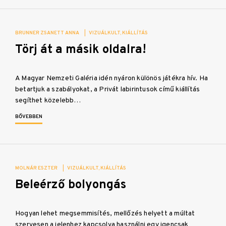
BRUNNER ZSANETT ANNA
|
VIZUÁLKULT
KIÁLLÍTÁS
Törj át a másik oldalra!
A Magyar Nemzeti Galéria idén nyáron különös játékra hív. Ha
betartjuk a szabályokat, a Privát labirintusok című kiállítás
segíthet közelebb…
BŐVEBBEN
MOLNÁR ESZTER
|
VIZUÁLKULT
KIÁLLÍTÁS
Beleérző bolyongás
Hogyan lehet megsemmisítés, mellőzés helyett a múltat
szervesen a jelenhez kapcsolva használni egy igencsak