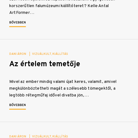
korszerűtlen falumúzeumi kiállítóteret? Kelle Antal
ArtFormer…
BŐVEBBEN
DANI ÁRON
|
VIZUÁLKULT
KIÁLLÍTÁS
Az értelem temetője
Mivel az ember mindig valami újat keres, valamit, amivel
megkülönböztetheti magát a szélesebb tömegektől, a
legtöbb rétegműfaj idővel divatba jön,…
BŐVEBBEN
DANI ÁRON
|
VIZUÁLKULT
KIÁLLÍTÁS