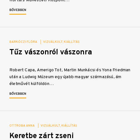
Kortárs Művészeti Központ…
BŐVEBBEN
BARKÓCZI FLÓRA
|
VIZUÁLKULT
KIÁLLÍTÁS
Tűz vászonról vászonra
Robert Capa, Amerigo Tot, Martin Munkácsi és Yona Friedman
után a Ludwig Múzeum egy újabb magyar származású, ám
életművét külföldön…
BŐVEBBEN
OTTROBA ANNA
|
VIZUÁLKULT
KIÁLLÍTÁS
Keretbe zárt zseni