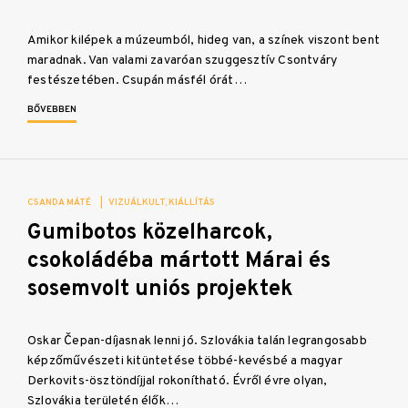
Amikor kilépek a múzeumból, hideg van, a színek viszont bent
maradnak. Van valami zavaróan szuggesztív Csontváry
festészetében. Csupán másfél órát…
BŐVEBBEN
CSANDA MÁTÉ
|
VIZUÁLKULT
KIÁLLÍTÁS
Gumibotos közelharcok,
csokoládéba mártott Márai és
sosemvolt uniós projektek
Oskar Čepan-díjasnak lenni jó. Szlovákia talán legrangosabb
képzőművészeti kitüntetése többé-kevésbé a magyar
Derkovits-ösztöndíjjal rokonítható. Évről évre olyan,
Szlovákia területén élők…