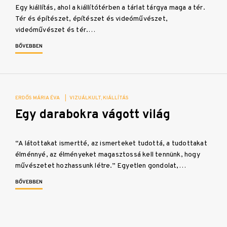
Egy kiállítás, ahol a kiállítótérben a tárlat tárgya maga a tér.
Tér és építészet, építészet és videóművészet,
videóművészet és tér.…
BŐVEBBEN
ERDŐS MÁRIA ÉVA
|
VIZUÁLKULT
KIÁLLÍTÁS
Egy darabokra vágott világ
“A látottakat ismertté, az ismerteket tudottá, a tudottakat
élménnyé, az élményeket magasztossá kell tennünk, hogy
művészetet hozhassunk létre.” Egyetlen gondolat,…
BŐVEBBEN