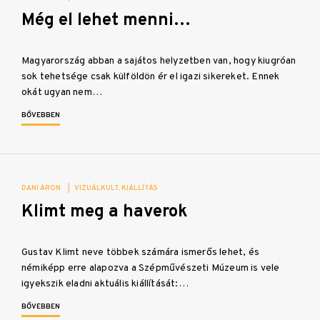
Még el lehet menni…
Magyarország abban a sajátos helyzetben van, hogy kiugróan
sok tehetsége csak külföldön ér el igazi sikereket. Ennek
okát ugyan nem…
BŐVEBBEN
DANI ÁRON
|
VIZUÁLKULT
KIÁLLÍTÁS
Klimt meg a haverok
Gustav Klimt neve többek számára ismerős lehet, és
némiképp erre alapozva a Szépművészeti Múzeum is vele
igyekszik eladni aktuális kiállítását:…
BŐVEBBEN