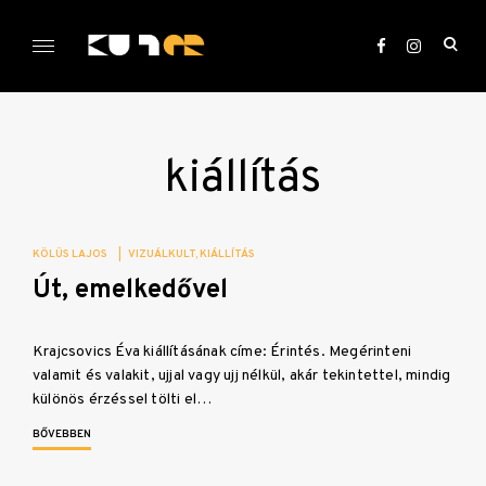
Skip
to
ope
content
sea
KULTer.hu
for
kiállítás
KÖLÜS LAJOS
|
VIZUÁLKULT
KIÁLLÍTÁS
Út, emelkedővel
Krajcsovics Éva kiállításának címe: Érintés. Megérinteni
valamit és valakit, ujjal vagy ujj nélkül, akár tekintettel, mindig
különös érzéssel tölti el…
BŐVEBBEN