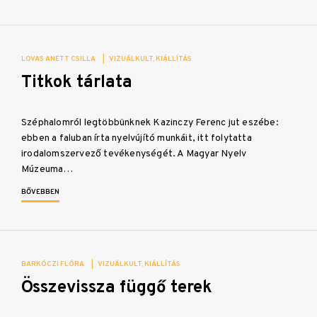
LOVAS ANETT CSILLA
|
VIZUÁLKULT
KIÁLLÍTÁS
Titkok tárlata
Széphalomról legtöbbünknek Kazinczy Ferenc jut eszébe:
ebben a faluban írta nyelvújító munkáit, itt folytatta
irodalomszervező tevékenységét. A Magyar Nyelv
Múzeuma…
BŐVEBBEN
BARKÓCZI FLÓRA
|
VIZUÁLKULT
KIÁLLÍTÁS
Összevissza függő terek