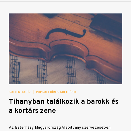
KULTER.HU HÍR
|
POPKULT HÍREK
KULTHÍREK
Tihanyban találkozik a barokk és
a kortárs zene
Az Esterházy Magyarország Alapítvány szervezésében