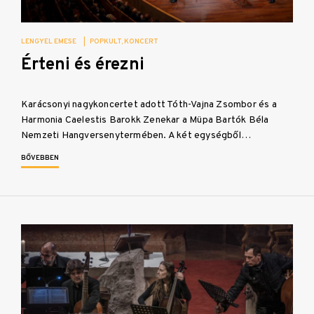
LENGYEL EMESE
|
POPKULT
KONCERT
Érteni és érezni
Karácsonyi nagykoncertet adott Tóth-Vajna Zsombor és a
Harmonia Caelestis Barokk Zenekar a Müpa Bartók Béla
Nemzeti Hangversenytermében. A két egységből…
BŐVEBBEN