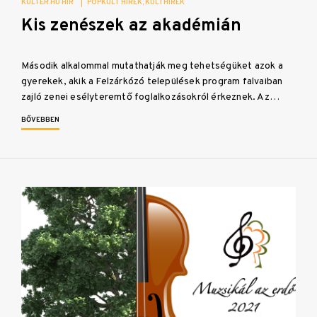
KULTER.HU HÍR
|
POPKULT HÍREK
KULTHÍREK
Kis zenészek az akadémián
Második alkalommal mutathatják meg tehetségüket azok a
gyerekek, akik a Felzárkózó települések program falvaiban
zajló zenei esélyteremtő foglalkozásokról érkeznek. Az…
BŐVEBBEN