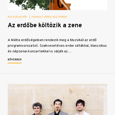
KULTER.HU HÍR
|
POPKULT HÍREK
KULTHÍREK
Az erdőbe költözik a zene
A Mátra erdőségeiben rendezik meg a Muzsikál az erdő
programsorozatot. Szakvezetéses erdei sétákkal, klasszikus
és népzenei koncertekkel is várják az…
BŐVEBBEN