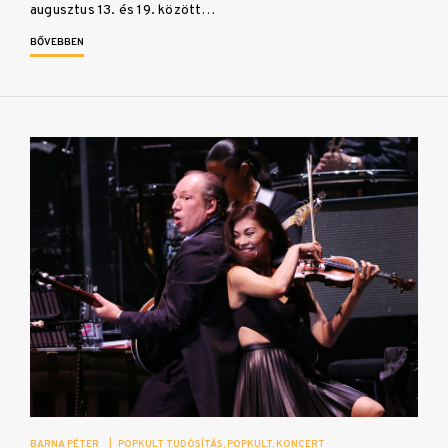
augusztus 13. és 19. között…
BŐVEBBEN
BARNA PÉTER
|
POPKULT TUDÓSÍTÁS
POPKULT
KONCERT