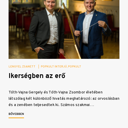
LENGYEL ZSANETT
|
POPKULT INTERJÚ
POPKULT
Ikerségben az erő
Tóth-Vajna Gergely és Tóth-Vajna Zsombor életében
látszólag két különböző hivatás meghatározó: az orvoslásban
és a zenében teljesedtek ki. Számos szakmai…
BŐVEBBEN