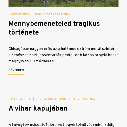
HEGEDÜS VERA
|
POPKULT
LEMEZKRITIKA
Mennybemeneteled tragikus
története
Chicagóban nagyon erős az újhullámos extrém metál színtér,
a zenészek közti összetartás pedig több közös projektben is
megnyilvánul. Az érdekes…
BŐVEBBEN
RAFFER ATTILA
|
ZENE
SZUBKULT
POPKULT
LEMEZKRITIKA
A vihar kapujában
A tavalyi év második felére vált egyértelművé, amiről addig