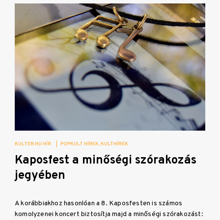
KULTER.HU HÍR
|
POPKULT HÍREK
KULTHÍREK
Kaposfest a minőségi szórakozás
jegyében
A korábbiakhoz hasonlóan a 8. Kaposfesten is számos
komolyzenei koncert biztosítja majd a minőségi szórakozást: