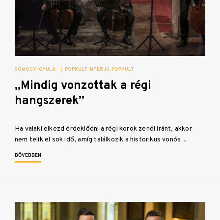
SOMOGYI GYULA
|
POPKULT INTERJÚ
POPKULT
„Mindig vonzottak a régi
hangszerek”
Ha valaki elkezd érdeklődni a régi korok zenéi iránt, akkor
nem telik el sok idő, amíg találkozik a historikus vonós…
BŐVEBBEN